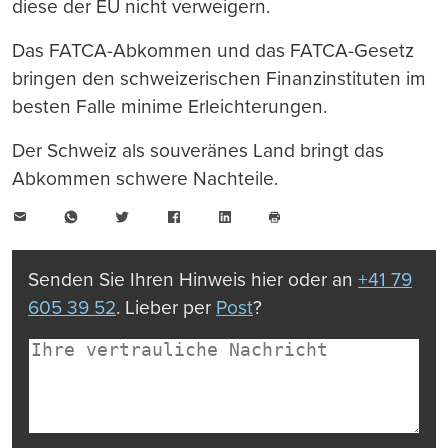
diese der EU nicht verweigern.
Das FATCA-Abkommen und das FATCA-Gesetz
bringen den schweizerischen Finanzinstituten im
besten Falle minime Erleichterungen.
Der Schweiz als souveränes Land bringt das
Abkommen schwere Nachteile.
E-
WhatsApp
Twitter
Facebook
LinkedIn
Mail
Seite
drucken
Senden Sie Ihren Hinweis hier oder an
+41 79
605 39 52
. Lieber per
Post
?