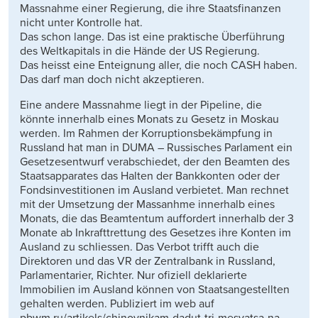
Massnahme einer Regierung, die ihre Staatsfinanzen
nicht unter Kontrolle hat.
Das schon lange. Das ist eine praktische Überführung
des Weltkapitals in die Hände der US Regierung.
Das heisst eine Enteignung aller, die noch CASH haben.
Das darf man doch nicht akzeptieren.
Eine andere Massnahme liegt in der Pipeline, die
könnte innerhalb eines Monats zu Gesetz in Moskau
werden. Im Rahmen der Korruptionsbekämpfung in
Russland hat man in DUMA – Russisches Parlament ein
Gesetzesentwurf verabschiedet, der den Beamten des
Staatsapparates das Halten der Bankkonten oder der
Fondsinvestitionen im Ausland verbietet. Man rechnet
mit der Umsetzung der Massanhme innerhalb eines
Monats, die das Beamtentum auffordert innerhalb der 3
Monate ab Inkrafttrettung des Gesetzes ihre Konten im
Ausland zu schliessen. Das Verbot trifft auch die
Direktoren und das VR der Zentralbank in Russland,
Parlamentarier, Richter. Nur ofiziell deklarierte
Immobilien im Ausland können von Staatsangestellten
gehalten werden. Publiziert im web auf
pbwm.ru/artikels/chinovnikam-dadut-tri-mesyatsa-na-