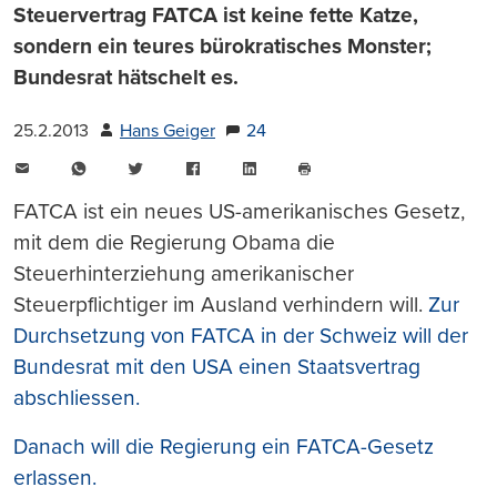
Steuervertrag FATCA ist keine fette Katze,
sondern ein teures bürokratisches Monster;
Bundesrat hätschelt es.
25.2.2013
Hans Geiger
24
E-
WhatsApp
Twitter
Facebook
LinkedIn
Mail
Seite
drucken
FATCA ist ein neues US-amerikanisches Gesetz,
mit dem die Regierung Obama die
Steuerhinterziehung amerikanischer
Steuerpflichtiger im Ausland verhindern will.
Zur
Durchsetzung von FATCA in der Schweiz will der
Bundesrat mit den USA einen Staatsvertrag
abschliessen.
Danach will die Regierung ein FATCA-Gesetz
erlassen.