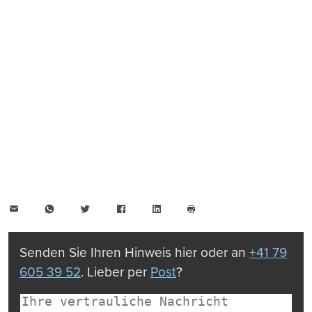
E-
WhatsApp
Twitter
Facebook
LinkedIn
Mail
Seite
drucken
Senden Sie Ihren Hinweis hier oder an
+41 79
605 39 52
. Lieber per
Post
?