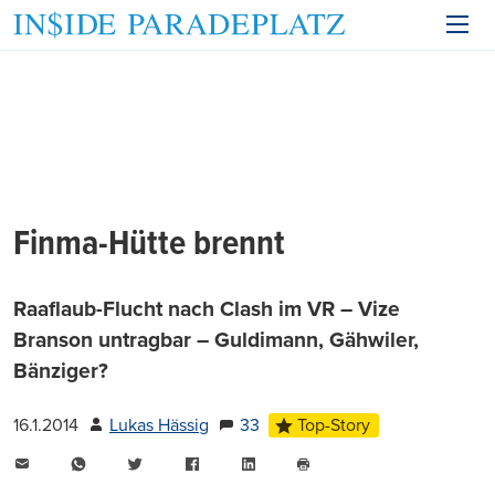
Finma-Hütte brennt
Raaflaub-Flucht nach Clash im VR – Vize
Branson untragbar – Guldimann, Gähwiler,
Bänziger?
16.1.2014
Lukas Hässig
33
Top-Story
E-
WhatsApp
Twitter
Facebook
LinkedIn
Mail
Seite