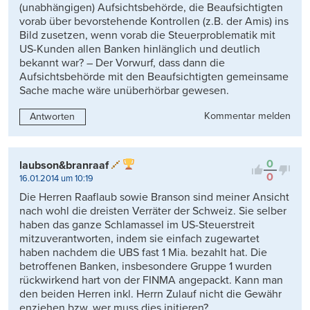
(unabhängigen) Aufsichtsbehörde, die Beaufsichtigten
vorab über bevorstehende Kontrollen (z.B. der Amis) ins
Bild zusetzen, wenn vorab die Steuerproblematik mit
US-Kunden allen Banken hinlänglich und deutlich
bekannt war? – Der Vorwurf, dass dann die
Aufsichtsbehörde mit den Beaufsichtigten gemeinsame
Sache mache wäre unüberhörbar gewesen.
Kommentar melden
Antworten
0
laubson&branraaf
0
16.01.2014 um 10:19
Die Herren Raaflaub sowie Branson sind meiner Ansicht
nach wohl die dreisten Verräter der Schweiz. Sie selber
haben das ganze Schlamassel im US-Steuerstreit
mitzuverantworten, indem sie einfach zugewartet
haben nachdem die UBS fast 1 Mia. bezahlt hat. Die
betroffenen Banken, insbesondere Gruppe 1 wurden
rückwirkend hart von der FINMA angepackt. Kann man
den beiden Herren inkl. Herrn Zulauf nicht die Gewähr
enziehen bzw. wer muss dies initieren?