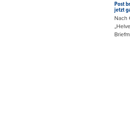
Post b
jetzt 
Nach G
„Helve
Briefm