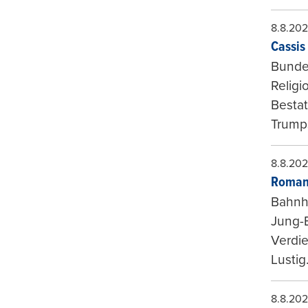
8.8.20
Cassis 
Bundes
Religi
Bestat
Trumps
8.8.20
Roman
Bahnh
Jung-
Verdie
Lustig
8.8.20