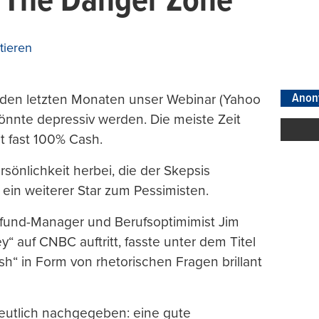
f The Danger Zone
ieren
Anon
 den letzten Monaten unser Webinar (Yahoo
 könnte depressiv werden. Die meiste Zeit
 fast 100% Cash.
sönlichkeit herbei, die der Skepsis
 ein weiterer Star zum Pessimisten.
efund-Manager und Berufsoptimimist Jim
“ auf CNBC auftritt, fasste unter dem Titel
sh“ in Form von rhetorischen Fragen brillant
eutlich nachgegeben: eine gute