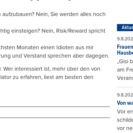
n aufzubauen? Nein, Sie werden alles noch
Aktue
ichtig einsteigen? Nein, Risk/Reward spricht
9.8.20
Frauen
ächsten Monaten einen Idioten aus mir
Hausbe
hrung und Verstand sprechen aber dagegen.
„Gisi 
. Wer interessiert ist, mehr über den von
am Fr
tor zu erfahren, liest am besten den
Verans
9.8.20
Von wa
Vor er
schild
vor ne