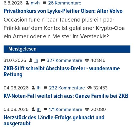
6.8.2026
mvh
26 Kommentare
Privatkonkurs von Lyyke-Pleitier Olsen: Alter Volvo
Occasion für ein paar Tausend plus ein paar
Fränkli auf dem Konto: Ist gefallener Krypto-Opa
ein Armer oder ein Meister im Versteckis?
Meistgelesen
31.07.2026
lh
327 Kommentare
40'846
ZKB-Stift schreibt Abschluss-Dreier - wundersame
Rettung
04.08.2026
lh
232 Kommentare
32'453
KV-Noten-Fall weitet sich aus: Ganze Familie bei ZKB
03.08.2026
lh
171 Kommentare
20'080
Herzstück des Ländle-Erfolgs geknackt und
ausgeraubt