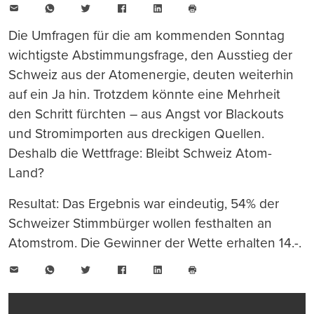
E-
WhatsApp
Twitter
Facebook
LinkedIn
Mail
Seite
drucken
Die Umfragen für die am kommenden Sonntag
wichtigste Abstimmungsfrage, den Ausstieg der
Schweiz aus der Atomenergie, deuten weiterhin
auf ein Ja hin. Trotzdem könnte eine Mehrheit
den Schritt fürchten – aus Angst vor Blackouts
und Stromimporten aus dreckigen Quellen.
Deshalb die Wettfrage: Bleibt Schweiz Atom-
Land?
Resultat: Das Ergebnis war eindeutig, 54% der
Schweizer Stimmbürger wollen festhalten an
Atomstrom. Die Gewinner der Wette erhalten 14.-.
E-
WhatsApp
Twitter
Facebook
LinkedIn
Mail
Seite
drucken