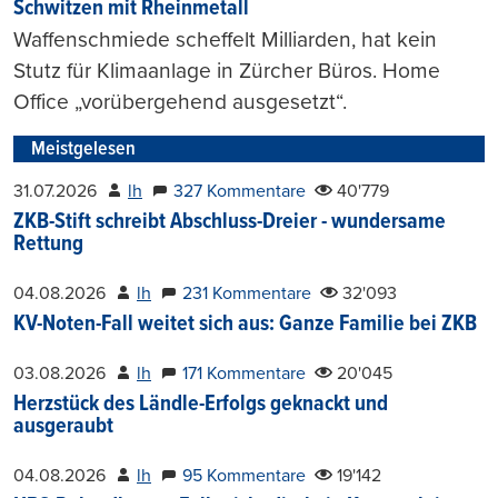
Schwitzen mit Rheinmetall
Waffenschmiede scheffelt Milliarden, hat kein
Stutz für Klimaanlage in Zürcher Büros. Home
Office „vorübergehend ausgesetzt“.
Meistgelesen
31.07.2026
lh
327 Kommentare
40'779
ZKB-Stift schreibt Abschluss-Dreier - wundersame
Rettung
04.08.2026
lh
231 Kommentare
32'093
KV-Noten-Fall weitet sich aus: Ganze Familie bei ZKB
03.08.2026
lh
171 Kommentare
20'045
Herzstück des Ländle-Erfolgs geknackt und
ausgeraubt
04.08.2026
lh
95 Kommentare
19'142