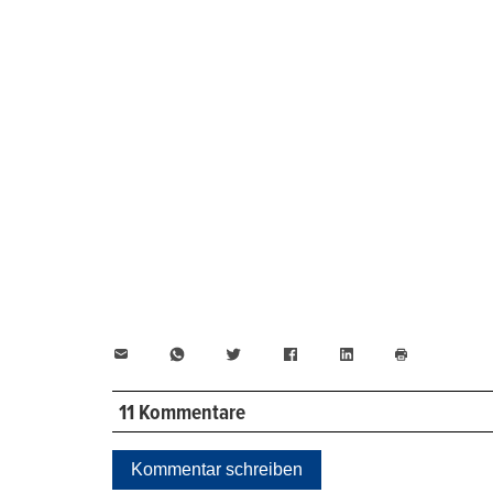
E-
WhatsApp
Twitter
Facebook
LinkedIn
Mail
Seite
drucken
11 Kommentare
Kommentar schreiben