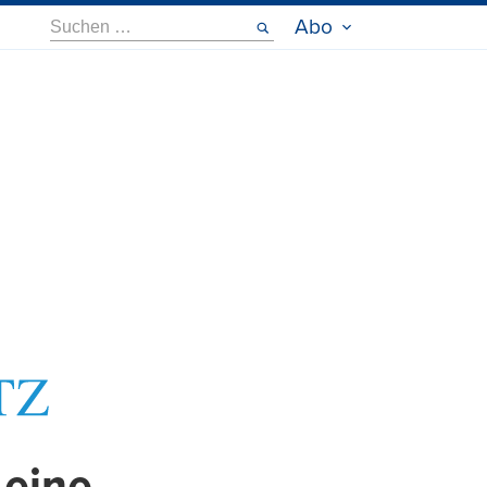
Suche
Abo
nach: