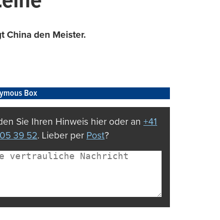
Leine
t China den Meister.
ymous Box
en Sie Ihren Hinweis hier oder an
+41
05 39 52
. Lieber per
Post
?