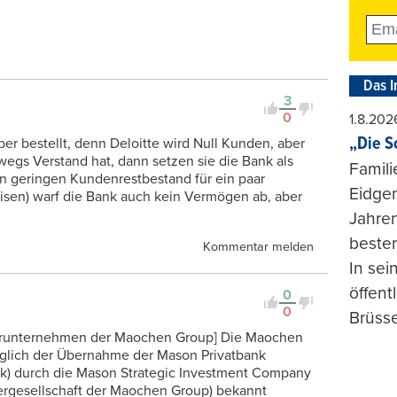
Das I
3
0
1.8.202
„Die S
r bestellt, denn Deloitte wird Null Kunden, aber
gs Verstand hat, dann setzen sie die Bank als
Famili
en geringen Kundenrestbestand für ein paar
Eidgen
eisen) warf die Bank auch kein Vermögen ab, aber
Jahren
beste
Kommentar melden
In se
öffent
0
0
Brüsse
erunternehmen der Maochen Group] Die Maochen
glich der Übernahme der Mason Privatbank
nk) durch die Mason Strategic Investment Company
tergesellschaft der Maochen Group) bekannt