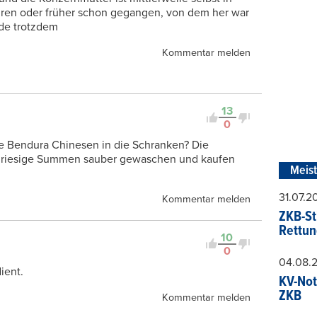
hren oder früher schon gegangen, von dem her war
de trotzdem
Kommentar melden
13
0
ie Bendura Chinesen in die Schranken? Die
 riesige Summen sauber gewaschen und kaufen
Meis
31.07.
Kommentar melden
ZKB-St
Rettun
10
0
04.08.
ient.
KV-Not
ZKB
Kommentar melden