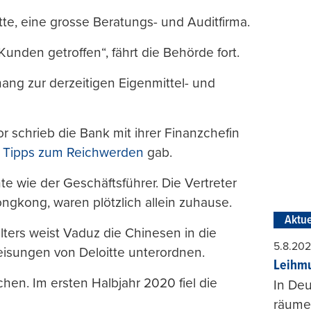
te, eine grosse Beratungs- und Auditfirma.
den getroffen“, fährt die Behörde fort.
ng zur derzeitigen Eigenmittel- und
 schrieb die Bank mit ihrer Finanzchefin
n
Tipps zum Reichwerden
gab.
e wie der Geschäftsführer. Die Vertreter
ngkong, waren plötzlich allein zuhause.
Aktue
lters weist Vaduz die Chinesen in die
5.8.20
isungen von Deloitte unterordnen.
Leihmu
chen. Im ersten Halbjahr 2020 fiel die
In Deu
räumen