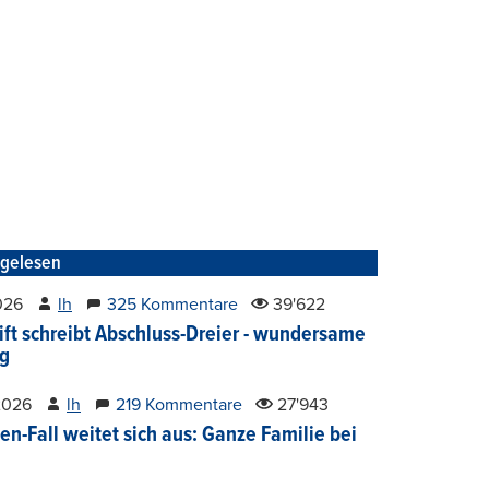
tgelesen
2026
lh
325 Kommentare
39'622
ift schreibt Abschluss-Dreier - wundersame
g
2026
lh
219 Kommentare
27'943
en-Fall weitet sich aus: Ganze Familie bei