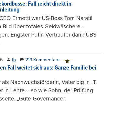
kordbusse: Fall reicht direkt in
nleitung
CEO Ermotti war US-Boss Tom Naratil
m Bild über totales Geldwäscherei-
en. Engster Putin-Vertrauter dank UBS
.
26
lh
219 Kommentare
en-Fall weitet sich aus: Ganze Familie bei
 als Nachwuchsförderin, Vater big in IT,
r in Lehre – so wie Sohn, der Prüfung
selte. „Gute Governance“.