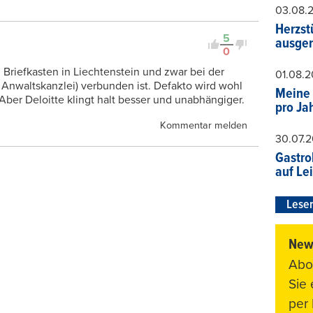
03.08.
Herzst
5
ausger
0
n Briefkasten in Liechtenstein und zwar bei der
01.08.
I Anwaltskanzlei) verbunden ist. Defakto wird wohl
Meine 
ber Deloitte klingt halt besser und unabhängiger.
pro Ja
Kommentar melden
30.07.
Gastro
auf Le
Leser
News
Abo
Sie
per 