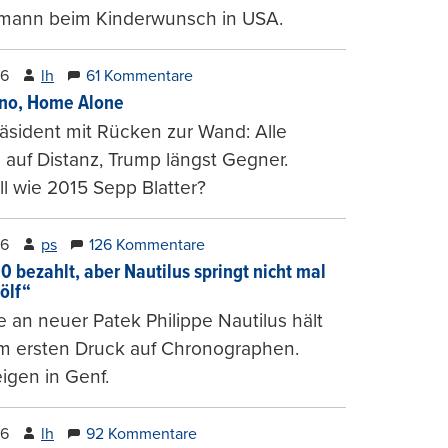
mann beim Kinderwunsch in USA.
26
lh
61 Kommentare
ino, Home Alone
räsident mit Rücken zur Wand: Alle
auf Distanz, Trump längst Gegner.
ll wie 2015 Sepp Blatter?
26
ps
126 Kommentare
0 bezahlt, aber Nautilus springt nicht mal
ölf“
 an neuer Patek Philippe Nautilus hält
um ersten Druck auf Chronographen.
igen in Genf.
26
lh
92 Kommentare