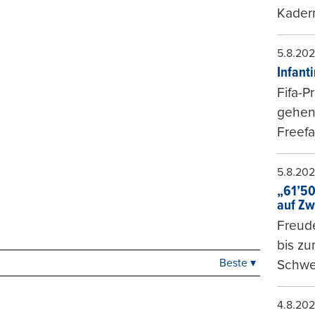
Kader
5.8.20
Infant
Fifa-P
gehen 
Freefa
5.8.20
„61’50
auf Zw
Freude
bis z
Beste ▾
Schwe
Beste
Neueste
Viele Antworten
4.8.20