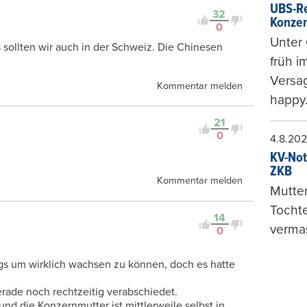
Kontrovers
UBS-Re
32
Konzer
0
Unter 
 sollten wir auch in der Schweiz. Die Chinesen
früh i
Versag
Kommentar melden
happy
21
0
4.8.20
KV-Not
ZKB
Kommentar melden
Mutter
Tochte
14
vermas
0
egs um wirklich wachsen zu können, doch es hatte
gerade noch rechtzeitig verabschiedet.
nd die Konzernmutter ist mittlerweile selbst in