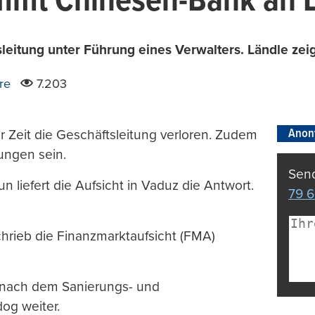
immt Chinesen-Bank an 
eitung unter Führung eines Verwalters. Ländle zeig
re
7.203
Anon
r Zeit die Geschäftsleitung verloren. Zudem
ungen sein.
Send
 liefert die Aufsicht in Vaduz die Antwort.
79 6
schrieb die Finanzmarktaufsicht (FMA)
„nach dem Sanierungs- und
og weiter.