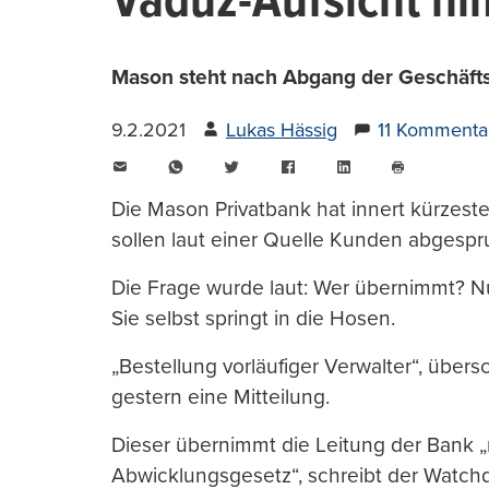
Vaduz-Aufsicht n
Mason steht nach Abgang der Geschäftsl
9.2.2021
Lukas Hässig
11 Kommenta
E-
WhatsApp
Twitter
Facebook
LinkedIn
Mail
Seite
drucken
Die Mason Privatbank hat innert kürzeste
sollen laut einer Quelle Kunden abgespr
Die Frage wurde laut: Wer übernimmt? Nun
Sie selbst springt in die Hosen.
„Bestellung vorläufiger Verwalter“, über
gestern eine Mitteilung.
Dieser übernimmt die Leitung der Bank 
Abwicklungsgesetz“, schreibt der Watchd