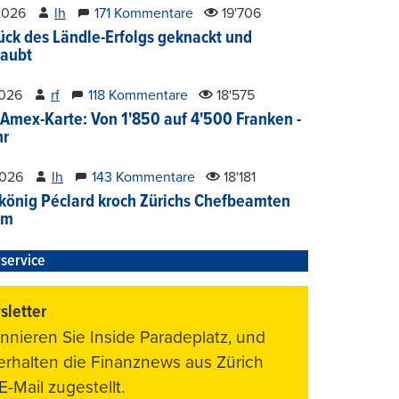
2026
lh
171 Kommentare
19'706
ück des Ländle-Erfolgs geknackt und
aubt
2026
rf
118 Kommentare
18'575
Amex-Karte: Von 1'850 auf 4'500 Franken -
hr
2026
lh
143 Kommentare
18'181
könig Péclard kroch Zürichs Chefbeamten
im
service
letter
nnieren Sie Inside Paradeplatz, und
 erhalten die Finanznews aus Zürich
E-Mail zugestellt.