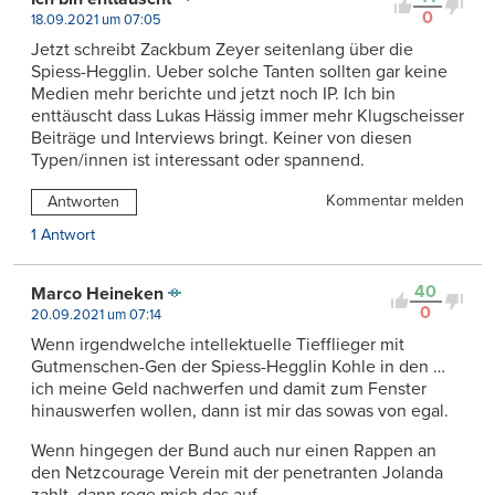
0
18.09.2021 um 07:05
Jetzt schreibt Zackbum Zeyer seitenlang über die
Spiess-Hegglin. Ueber solche Tanten sollten gar keine
Medien mehr berichte und jetzt noch IP. Ich bin
enttäuscht dass Lukas Hässig immer mehr Klugscheisser
Beiträge und Interviews bringt. Keiner von diesen
Typen/innen ist interessant oder spannend.
Kommentar melden
Antworten
1 Antwort
40
Marco Heineken
0
20.09.2021 um 07:14
Wenn irgendwelche intellektuelle Tiefflieger mit
Gutmenschen-Gen der Spiess-Hegglin Kohle in den …
ich meine Geld nachwerfen und damit zum Fenster
hinauswerfen wollen, dann ist mir das sowas von egal.
Wenn hingegen der Bund auch nur einen Rappen an
den Netzcourage Verein mit der penetranten Jolanda
zahlt, dann rege mich das auf.