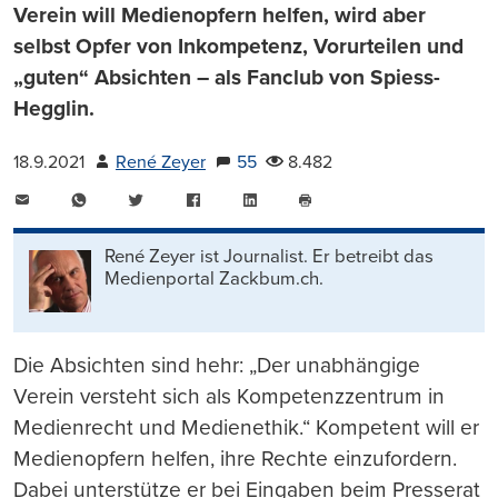
Verein will Medienopfern helfen, wird aber
selbst Opfer von Inkompetenz, Vorurteilen und
„guten“ Absichten – als Fanclub von Spiess-
Hegglin.
18.9.2021
René Zeyer
55
8.482
E-
WhatsApp
Twitter
Facebook
LinkedIn
Mail
Seite
drucken
René Zeyer ist Journalist. Er betreibt das
Medienportal Zackbum.ch.
Die Absichten sind hehr: „Der unabhängige
Verein versteht sich als Kompetenzzentrum in
Medienrecht und Medienethik.“ Kompetent will er
Medienopfern helfen, ihre Rechte einzufordern.
Dabei unterstütze er bei Eingaben beim Presserat