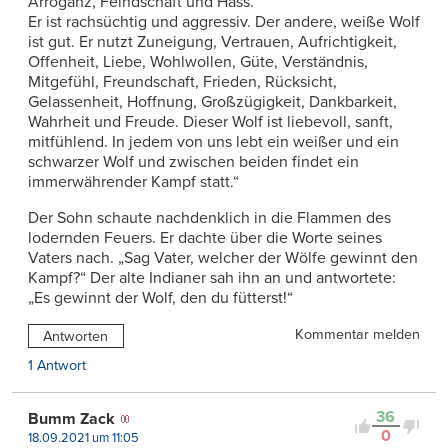
Arroganz, Feindschaft und Hass.
Er ist rachsüchtig und aggressiv. Der andere, weiße Wolf
ist gut. Er nutzt Zuneigung, Vertrauen, Aufrichtigkeit,
Offenheit, Liebe, Wohlwollen, Güte, Verständnis,
Mitgefühl, Freundschaft, Frieden, Rücksicht,
Gelassenheit, Hoffnung, Großzügigkeit, Dankbarkeit,
Wahrheit und Freude. Dieser Wolf ist liebevoll, sanft,
mitfühlend. In jedem von uns lebt ein weißer und ein
schwarzer Wolf und zwischen beiden findet ein
immerwährender Kampf statt.“
Der Sohn schaute nachdenklich in die Flammen des
lodernden Feuers. Er dachte über die Worte seines
Vaters nach. „Sag Vater, welcher der Wölfe gewinnt den
Kampf?“ Der alte Indianer sah ihn an und antwortete:
„Es gewinnt der Wolf, den du fütterst!“
Kommentar melden
Antworten
1 Antwort
36
Bumm Zack
0
18.09.2021 um 11:05