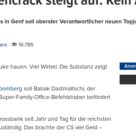
encrack steigt auf: Kei
 in Genf soll oberster Verantwortlicher neuen Topjo
are
16.785
Anon
uke hauen. Viel Wirbel. Die Substanz zeigt
loomberg
soll Babak Dastmaltschi, der
uper-Family-Office-Befehlshaber befördert
rossbank seit Jahr und Tag für die reichsten
ständig. Das brachte der CS viel Geld –