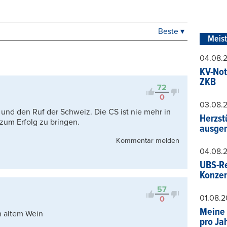
Beste ▾
Beste
Meis
Neueste
04.08.
Viele Antworten
KV-Not
Kontrovers
ZKB
72
0
03.08.
 und den Ruf der Schweiz. Die CS ist nie mehr in
Herzst
zum Erfolg zu bringen.
ausger
Kommentar melden
04.08.
UBS-Re
Konzer
57
01.08.
0
Meine 
n altem Wein
pro Ja