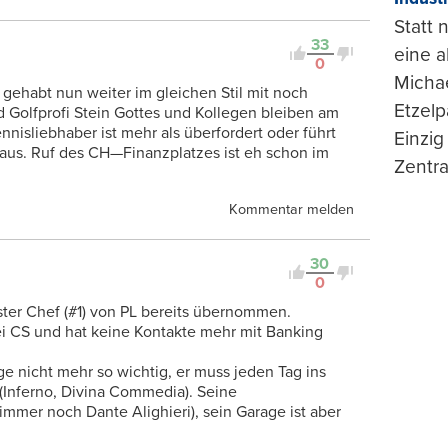
Statt
33
eine 
0
Michae
gehabt nun weiter im gleichen Stil mit noch
Etzelp
 Golfprofi Stein Gottes und Kollegen bleiben am
nisliebhaber ist mehr als überfordert oder führt
Einzig
 aus. Ruf des CH—Finanzplatzes ist eh schon im
Zentra
Kommentar melden
30
0
ter Chef (#1) von PL bereits übernommen.
ei CS und hat keine Kontakte mehr mit Banking
ge nicht mehr so wichtig, er muss jeden Tag ins
 (Inferno, Divina Commedia). Seine
(immer noch Dante Alighieri), sein Garage ist aber