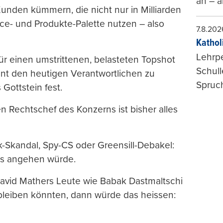
an – a
Kunden kümmern, die nicht nur in Milliarden
e- und Produkte-Palette nutzen – also
7.8.202
Kathol
Lehrp
für einen umstrittenen, belasteten Topshot
Schul
int den heutigen Verantwortlichen zu
Spruch
Gottstein fest.
 Rechtschef des Konzerns ist bisher alles
k-Skandal, Spy-CS oder Greensill-Debakel:
chts angehen würde.
avid Mathers Leute wie Babak Dastmaltschi
bleiben könnten, dann würde das heissen: