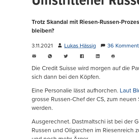
Umstrittener Russ
Trotz Skandal mit Riesen-Russen-Prozess
bleiben?
3.11.2021
Lukas Hässig
36 Komment
E-
WhatsApp
Twitter
Facebook
LinkedIn
Mail
Seite
drucken
Die Credit Suisse wird morgen auf die Pa
sich dann bei den Köpfen.
Eine Personalie lässt aufhorchen.
Laut B
grosse Russen-Chef der CS, zum neuen S
werden.
Ausgerechnet. Dastmaltschi ist bei der G
Russen und Oligarchen im Riesenreich zu
und noch mehr Ärger.