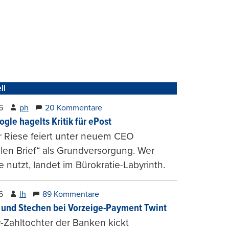
ll
6
ph
20 Kommentare
ogle hagelts Kritik für ePost
r Riese feiert unter neuem CEO
alen Brief“ als Grundversorgung. Wer
e nutzt, landet im Bürokratie-Labyrinth.
6
lh
89 Kommentare
und Stechen bei Vorzeige-Payment Twint
Zahltochter der Banken kickt