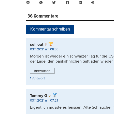
E-
WhatsApp
Twitter
Facebook
LinkedIn
Mail
Seite
drucken
36 Kommentare
Kommentar schreiben
sell out
03.11.2021 um 08:36
Morgen ist wieder ein schwarzer Tag für die CS
der Lage, den bankähnlichen Saftladen wieder 
Antworten
1 Antwort
Tommy G
03.11.2021 um 07:21
Eigentlich müsste es heissen: Alte Schläuche i