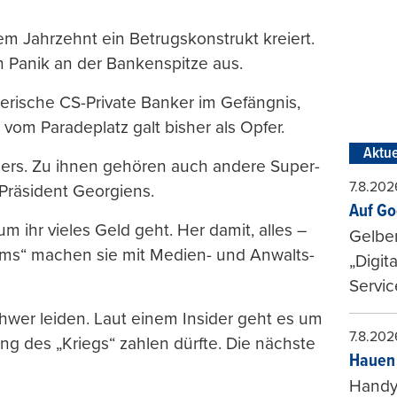
em Jahrzehnt ein Betrugskonstrukt kreiert.
h Panik an der Bankenspitze aus.
erische CS-Private Banker im Gefängnis,
vom Paradeplatz galt bisher als Opfer.
Aktue
rs. Zu ihnen gehören auch andere Super-
7.8.202
räsident Georgiens.
Auf Go
 ihr vieles Geld geht. Her damit, alles –
Gelbe
tims“ machen sie mit Medien- und Anwalts-
„Digit
Servic
hwer leiden. Laut einem Insider geht es um
7.8.202
ng des „Kriegs“ zahlen dürfte. Die nächste
Hauen 
Handy-