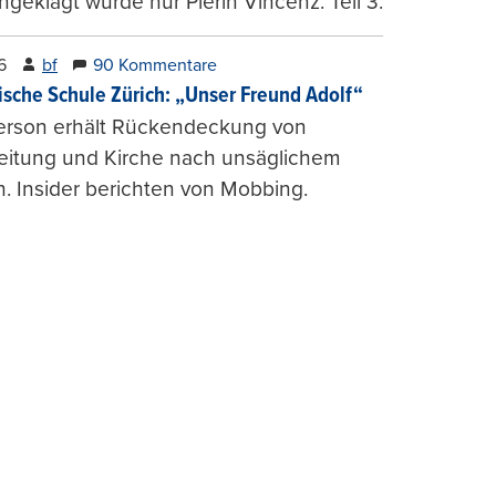
ngeklagt wurde nur Pierin Vincenz. Teil 3.
6
bf
90 Kommentare
ische Schule Zürich: „Unser Freund Adolf“
erson erhält Rückendeckung von
leitung und Kirche nach unsäglichem
. Insider berichten von Mobbing.