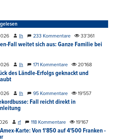
tgelesen
2026
lh
233 Kommentare
33'361
en-Fall weitet sich aus: Ganze Familie bei
2026
lh
171 Kommentare
20'168
ück des Ländle-Erfolgs geknackt und
aubt
2026
lh
95 Kommentare
19'557
kordbusse: Fall reicht direkt in
nleitung
2026
rf
118 Kommentare
19'167
Amex-Karte: Von 1'850 auf 4'500 Franken -
hr