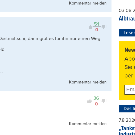
Kommentar melden
03.08.
Albtra
51
0
Leser
astmaltschi, dann gibt es für ihn nur einen Weg:
News
ld
Abo
Sie
….
per 
Kommentar melden
36
0
Das I
7.8.202
Kommentar melden
„Tankst
Indust