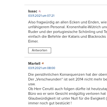
Isaac
03.11.2021 um 07:21
Also fragwürdig an allen Ecken und Enden, wie 
unfähigerem Personal. Kronenhalle-Wütrich und
Ruder und der portugiesische Schönling und Ten
einfach die Befehle der Kataris und Blackrocks
Eimer.
Antworten
Martell
03.11.2021 um 08:00
Die persöhnlichen Konsequenzen hat der obers
Der „Verschwunden“ ist seit 2014 nicht mehr b
usw.
Ob Herr Cerutti auch folgen dürfte ist heutzuta
Büro wo er sein Gesicht endgültig verloren hat
Glaubwürdigkeit ist unter Null für die Ewigkeit 
immer noch gut bestückt !