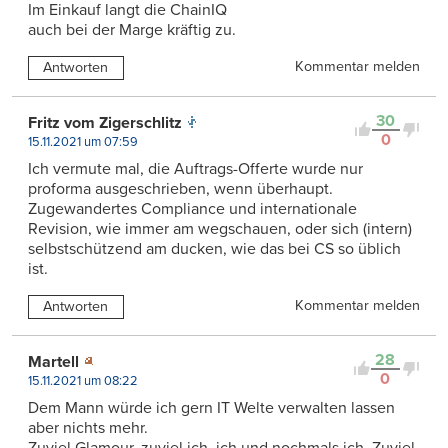
Im Einkauf langt die ChainIQ
auch bei der Marge kräftig zu.
Kommentar melden
Antworten
30
Fritz vom Zigerschlitz
0
15.11.2021 um 07:59
Ich vermute mal, die Auftrags-Offerte wurde nur
proforma ausgeschrieben, wenn überhaupt.
Zugewandertes Compliance und internationale
Revision, wie immer am wegschauen, oder sich (intern)
selbstschützend am ducken, wie das bei CS so üblich
ist.
Kommentar melden
Antworten
28
Martell
0
15.11.2021 um 08:22
Dem Mann würde ich gern IT Welte verwalten lassen
aber nichts mehr.
Zuviel Glamour, zuviel ich, ich und nochmals ich. Zuviel