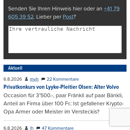
Senden Sie Ihren Hinweis hier oder an
+41 79
605 39 52
. Lieber per
Post
?
Aktuell
6.8.2026
mvh
22 Kommentare
Privatkonkurs von Lyyke-Pleitier Olsen: Alter Volvo
Occasion für 3’500.-, paar Fränkli auf paar Bänkli,
Anteil an Firma über 100 Fr.: Ist gefallener Krypto-
Opa Armer oder Meister im Versteckis?
6.8.2026
lh
47 Kommentare