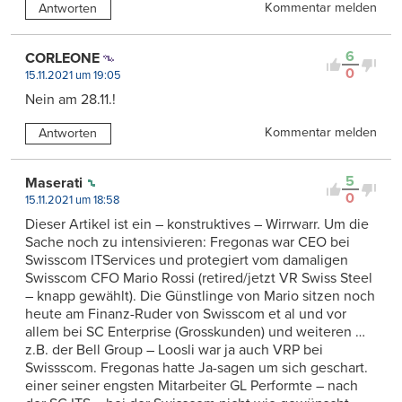
Kommentar melden
Antworten
6
CORLEONE
0
15.11.2021 um 19:05
Nein am 28.11.!
Kommentar melden
Antworten
5
Maserati
0
15.11.2021 um 18:58
Dieser Artikel ist ein – konstruktives – Wirrwarr. Um die
Sache noch zu intensivieren: Fregonas war CEO bei
Swisscom ITServices und protegiert vom damaligen
Swisscom CFO Mario Rossi (retired/jetzt VR Swiss Steel
– knapp gewählt). Die Günstlinge von Mario sitzen noch
heute am Finanz-Ruder von Swisscom et al und vor
allem bei SC Enterprise (Grosskunden) und weiteren …
z.B. der Bell Group – Loosli war ja auch VRP bei
Swissscom. Fregonas hatte Ja-sagen um sich geschart.
einer seiner engsten Mitarbeiter GL Performte – nach