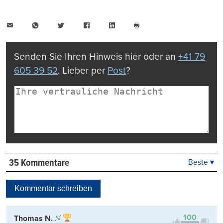
E-
WhatsApp
Twitter
Facebook
LinkedIn
Mail
Seite
drucken
Senden Sie Ihren Hinweis hier oder an
+41 79
605 39 52
. Lieber per
Post
?
35 Kommentare
Beste ▾
Beste
Neueste
Kommentar schreiben
Viele Antworten
Kontrovers
100
Thomas N.