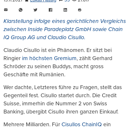
15.11.2021
Lukas Hässig
35
21.817
E-
WhatsApp
Twitter
Facebook
LinkedIn
Mail
Seite
drucken
Klarstellung infolge eines gerichtlichen Vergleichs
zwischen Inside Paradeplatz GmbH sowie Chain
IQ Group AG und Claudio Cisullo.
Claudio Cisullo ist ein Phänomen. Er sitzt bei
Ringier
im höchsten Gremium
, zählt Gerhard
Schröder zu seinen Buddys, macht gross
Geschäfte mit Rumänien.
Wer dachte, Letzteres führe zu Fragen, stellt das
Gegenteil fest. Cisullo startet durch. Die Credit
Suisse, immerhin die Nummer 2 von Swiss
Banking, übergibt Cisullo ihren ganzen Einkauf.
Mehrere Milliarden. Für
Cisullos ChainIQ
ein