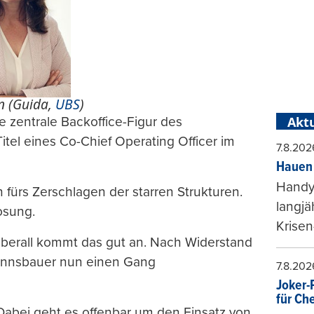
n (Guida,
UBS
)
e zentrale Backoffice-Figur des
Aktu
tel eines Co-Chief Operating Officer im
7.8.202
Hauen 
Handy-
fürs Zerschlagen der starren Strukturen.
langjä
osung.
Krisen
 überall kommt das gut an. Nach Widerstand
nnsbauer nun einen Gang
7.8.202
Joker-P
für Ch
 Dabei geht es offenbar um den Einsatz von