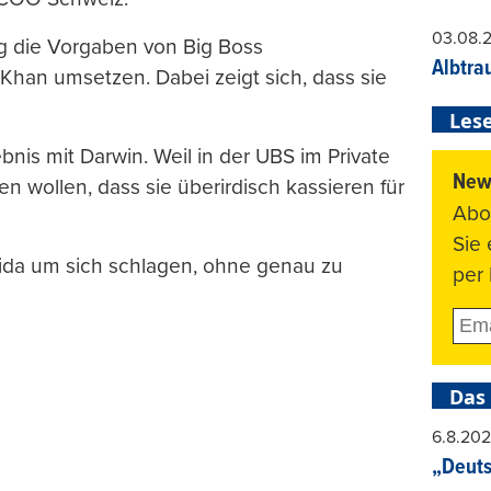
03.08.
g die Vorgaben von Big Boss
Albtra
an umsetzen. Dabei zeigt sich, dass sie
Lese
bnis mit Darwin. Weil in der UBS im Private
News
 wollen, dass sie überirdisch kassieren für
Abo
Sie
da um sich schlagen, ohne genau zu
per 
Das
6.8.20
„Deuts