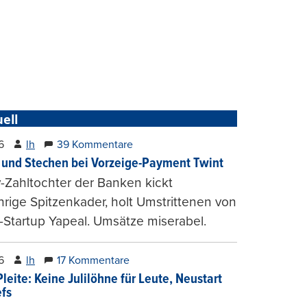
ell
6
lh
39 Kommentare
und Stechen bei Vorzeige-Payment Twint
Zahltochter der Banken kickt
hrige Spitzenkader, holt Umstrittenen von
-Startup Yapeal. Umsätze miserabel.
6
lh
17 Kommentare
leite: Keine Julilöhne für Leute, Neustart
efs