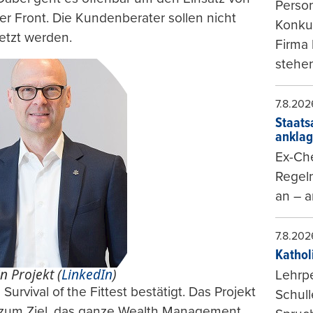
Person
er Front. Die Kundenberater sollen nicht
Konkur
etzt werden.
Firma 
stehen
7.8.202
Staats
ankla
Ex-Che
Regeln
an – a
7.8.202
Kathol
n Projekt (
LinkedIn
)
Lehrp
rvival of the Fittest bestätigt. Das Projekt
Schul
e zum Ziel, das ganze Wealth Management