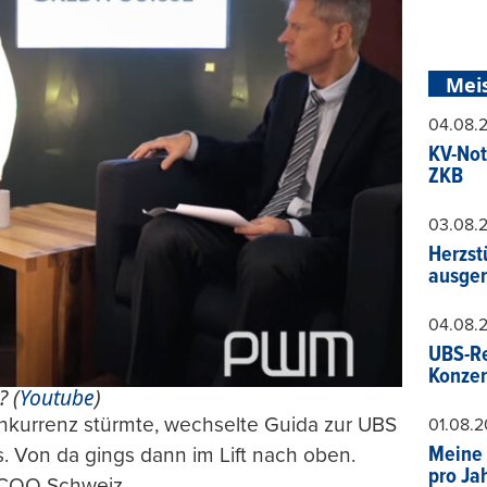
Mei
04.08.
KV-Not
ZKB
03.08.
Herzst
ausger
04.08.
UBS-Re
Konzer
? (
Youtube
)
onkurrenz stürmte, wechselte Guida zur UBS
01.08.
Meine 
. Von da gings dann im Lift nach oben.
pro Ja
 COO Schweiz.