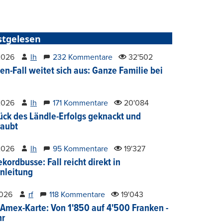
stgelesen
2026
lh
232 Kommentare
32'502
en-Fall weitet sich aus: Ganze Familie bei
2026
lh
171 Kommentare
20'084
ück des Ländle-Erfolgs geknackt und
aubt
2026
lh
95 Kommentare
19'327
kordbusse: Fall reicht direkt in
nleitung
2026
rf
118 Kommentare
19'043
Amex-Karte: Von 1'850 auf 4'500 Franken -
hr