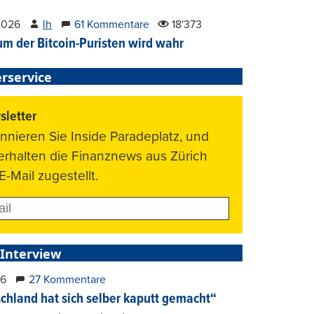
2026
lh
61 Kommentare
18'373
um der Bitcoin-Puristen wird wahr
rservice
letter
nnieren Sie Inside Paradeplatz, und
 erhalten die Finanznews aus Zürich
E-Mail zugestellt.
 Interview
26
27 Kommentare
chland hat sich selber kaputt gemacht“