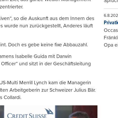
Spruch
zentrierter.
6.8.20
tiven“, so die Auskunft aus dem Innern des
Privat
s wurde nun zurückgestellt, Anderes läuft
Occasi
Fränkl
nt. Doch es gebe keine fixe Abbauzahl.
Opa ei
amens Isabelle Guida mit Darwin
 Officer“ und sitzt in der Geschäftsleitung
 US-Multi Merrill Lynch kam die Managerin
lten Arbeitgeberin zur Schweizer Julius Bär.
 Collardi.