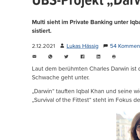
UBS-Projekt „Darwi
Multi sieht im Private Banking unter Iq
sistiert.
2.12.2021
Lukas Hässig
54 Kommen
E-
WhatsApp
Twitter
Facebook
LinkedIn
Mail
Seite
drucken
Laut dem berühmten Charles Darwin ist di
Schwache geht unter.
„Darwin“ tauften Iqbal Khan und seine wi
„Survival of the Fittest“ steht im Fokus 