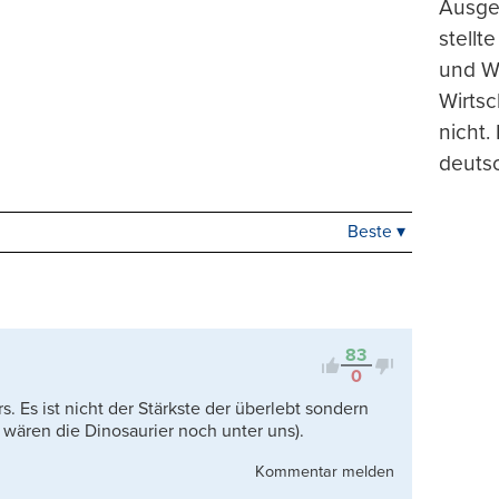
Ausge
stellt
und Wi
Wirtsc
nicht.
deuts
Beste ▾
Beste
Neueste
Viele Antworten
Kontrovers
83
0
s. Es ist nicht der Stärkste der überlebt sondern
 wären die Dinosaurier noch unter uns).
Kommentar melden