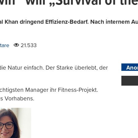
n“ will „Survival of the
bal Khan dringend Effizienz-Bedarf. Nach internem Au
tare
21.533
Ano
e Natur einfach. Der Starke überlebt, der
chtigsten Manager ihr Fitness-Projekt.
des Vorhabens.