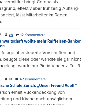
alvermittler bringt Corona als
sgrund, effektiv aber frühzeitig Auffang-
lanciert, lässt Mitarbeiter im Regen
.
6
zb
12 Kommentare
anwaltschaft wollte mehr Raiffeisen-Banker
gen
fetage übersteuerte Vorschriften und
, beugte diese oder wandte sie gar nicht
ngeklagt wurde nur Pierin Vincenz. Teil 3.
6
bf
42 Kommentare
ische Schule Zürich: „Unser Freund Adolf“
erson erhält Rückendeckung von
leitung und Kirche nach unsäglichem