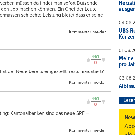
Herzst
bewerben müssen da findet man sofort Dutzende
ausger
te den Job machen könnten. Ein Chef der Leute
dermassen schlechte Leistung bietet dass er seine
04.08.
UBS-Re
Kommentar melden
Konzer
01.08.
110
Meine 
0
pro Ja
 der Neue bereits eingestellt, resp. maidatiert?
03.08.
Kommentar melden
Albtra
110
Leser
0
ting: Kantonalbanken sind das neue SRF –
News
Abo
Kommentar melden
Sie