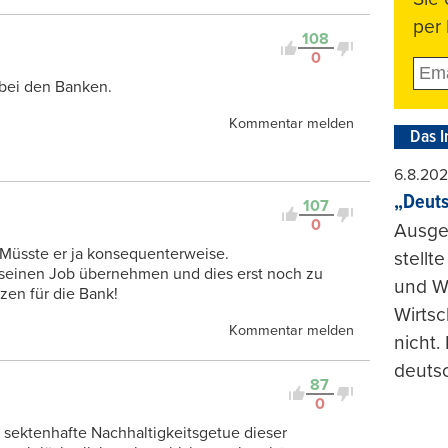
per 
108
0
bei den Banken.
Kommentar melden
Das I
6.8.20
„Deuts
107
0
Ausge
 Müsste er ja konsequenterweise.
stellt
er seinen Job übernehmen und dies erst noch zu
und Wi
zen für die Bank!
Wirtsc
Kommentar melden
nicht.
deuts
87
0
 sektenhafte Nachhaltigkeitsgetue dieser