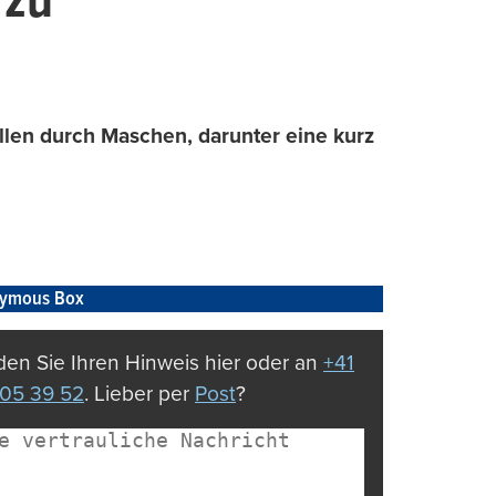
 zu
allen durch Maschen, darunter eine kurz
ymous Box
en Sie Ihren Hinweis hier oder an
+41
05 39 52
. Lieber per
Post
?