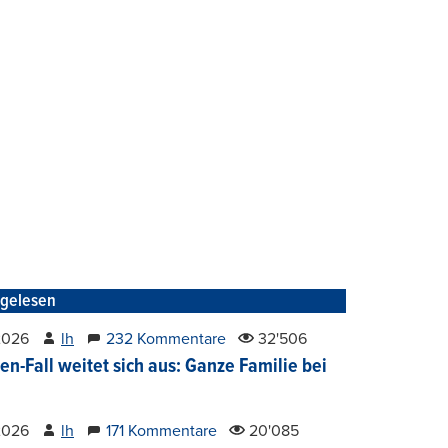
tgelesen
2026
lh
232 Kommentare
32'506
en-Fall weitet sich aus: Ganze Familie bei
2026
lh
171 Kommentare
20'085