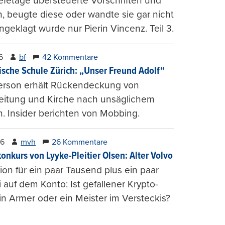
fetage übersteuerte Vorschriften und
, beugte diese oder wandte sie gar nicht
ngeklagt wurde nur Pierin Vincenz. Teil 3.
6
bf
42 Kommentare
ische Schule Zürich: „Unser Freund Adolf“
erson erhält Rückendeckung von
leitung und Kirche nach unsäglichem
. Insider berichten von Mobbing.
26
mvh
26 Kommentare
konkurs von Lyyke-Pleitier Olsen: Alter Volvo
on für ein paar Tausend plus ein paar
i auf dem Konto: Ist gefallener Krypto-
n Armer oder ein Meister im Versteckis?