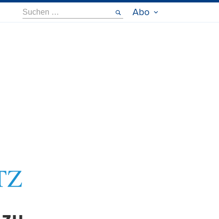
Suche
Abo
nach: