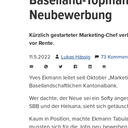
Baselland-Topmann
Neubewerbung
Kürzlich gestarteter Marketing-Chef ver
vor Rente.
11.5.2022
Lukas Hässig
73 Kommen
E-
WhatsApp
Twitter
Facebook
LinkedIn
Mail
Seite
drucken
Yves Ekmann leitet seit Oktober „Market
Basellandschaftlichen Kantonalbank.
Wer dachte, der Neue sei ein Softy anges
SBB und der Helsana, sieht sich getäusch
Kaum in Position, machte Ekmann Tabula 
mussten sich für die Jobs neu bewerben