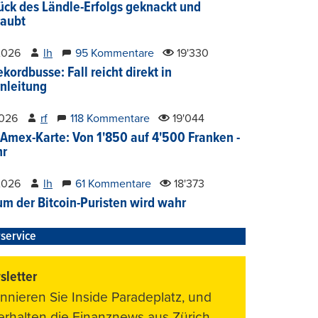
ück des Ländle-Erfolgs geknackt und
aubt
2026
lh
95 Kommentare
19'330
kordbusse: Fall reicht direkt in
nleitung
2026
rf
118 Kommentare
19'044
Amex-Karte: Von 1'850 auf 4'500 Franken -
hr
2026
lh
61 Kommentare
18'373
um der Bitcoin-Puristen wird wahr
service
letter
nnieren Sie Inside Paradeplatz, und
 erhalten die Finanznews aus Zürich