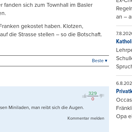
Ex-Che
er fanden sich zum Townhall im Basler
Regeln
en.
an – a
 Franken gekostet haben. Klotzen,
7.8.202
uf die Strasse stellen – so die Botschaft.
Kathol
Lehrp
Schul
Beste ▾
Beste
Spruch
Neueste
Viele Antworten
6.8.20
Kontrovers
Privat
329
0
Occasi
sen Miniladen, man reibt sich die Augen.
Fränkl
Opa ei
Kommentar melden