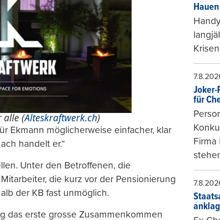
Hauen 
Handy-
langjä
Krisen
7.8.202
Joker-P
für Ch
Person
 alle (
Alteskraftwerk.ch
)
Konkur
ür Ekmann möglicherweise einfacher, klar
Firma 
ach handelt er.“
stehen
len. Unter den Betroffenen, die
Mitarbeiter, die kurz vor der Pensionierung
7.8.202
halb der KB fast unmöglich.
Staats
ankla
ung das erste grosse Zusammenkommen