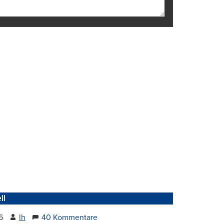
ll
6
lh
40 Kommentare