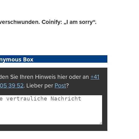
verschwunden. Coinify: „I am sorry“.
nymous Box
en Sie Ihren Hinweis hier oder an
+41
05 39 52
. Lieber per
Post
?