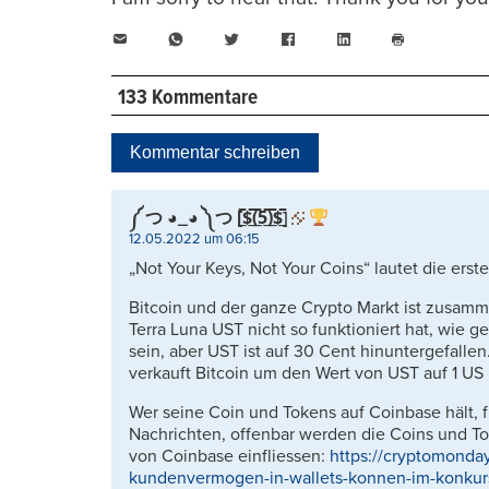
E-
WhatsApp
Twitter
Facebook
LinkedIn
Mail
Seite
drucken
133 Kommentare
Kommentar schreiben
༼ つ ◕_◕ ༽つ [̲̅$̲̅(̲̅5̲̅)̲̅$̲̅]
12.05.2022 um 06:15
„Not Your Keys, Not Your Coins“ lautet die erst
Bitcoin und der ganze Crypto Markt ist zusamm
Terra Luna UST nicht so funktioniert hat, wie g
sein, aber UST ist auf 30 Cent hinuntergefalle
verkauft Bitcoin um den Wert von UST auf 1 US D
Wer seine Coin und Tokens auf Coinbase hält,
Nachrichten, offenbar werden die Coins und To
von Coinbase einfliessen:
https://cryptomonda
kundenvermogen-in-wallets-konnen-im-konkur