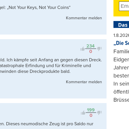
el: „Not Your Keys, Not Your Coins“
Kommentar melden
Das
1.8.202
„Die S
234
Famili
0
Eidgen
uld. Ich kämpfe seit Anfang an gegen diesen Dreck.
atastrophale Erfindung und für Kriminelle und
Jahren
chwinden diese Dreckprodukte bald.
beste
Kommentar melden
In se
öffent
Brüsse
199
0
eren. Dieses neumodische Zeug ist pro Saldo nur