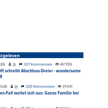
stgelesen
2026
lh
327 Kommentare
40'359
ift schreibt Abschluss-Dreier - wundersame
g
2026
lh
230 Kommentare
31'041
en-Fall weitet sich aus: Ganze Familie bei