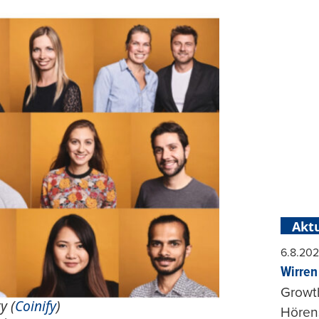
Aktu
6.8.20
Wirren
Growt
y (
Coinify
)
Hörens