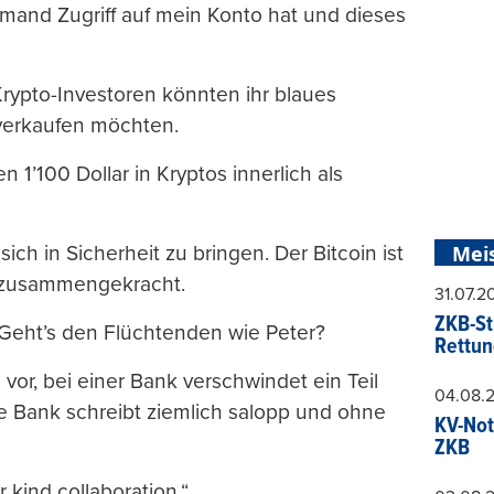
mand Zugriff auf mein Konto hat und dieses
Krypto-Investoren könnten ihr blaues
verkaufen möchten.
n 1’100 Dollar in Kryptos innerlich als
ich in Sicherheit zu bringen. Der Bitcoin ist
Mei
r zusammengekracht.
31.07.
ZKB-St
Geht’s den Flüchtenden wie Peter?
Rettun
 vor, bei einer Bank verschwindet ein Teil
04.08.
e Bank schreibt ziemlich salopp und ohne
KV-Not
ZKB
r kind collaboration.“