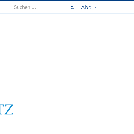
Suche
Abo
nach: