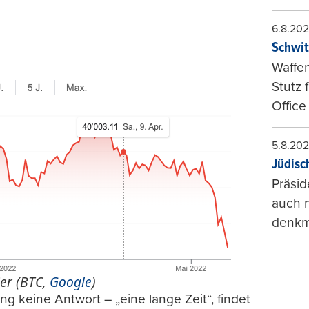
6.8.20
Schwit
Waffen
Stutz 
Office
5.8.20
Jüdisc
Präsid
auch n
denkma
ier (BTC,
Google
)
ng keine Antwort – „eine lange Zeit“, findet