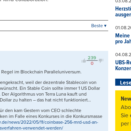
03.08.
Herzst
ausger
Beste ▾
Beste
01.08.
Neueste
Meine 
pro Ja
Viele Antworten
Kontrovers
04.08.
239
UBS-Re
0
Konzer
e Regel im Blockchain Paralleluniversum.
Lese
engekracht, weil der dezentrale Stablecoin von
ewünscht. Ein Stable Coin sollte immer 1 US Dollar
n. Der Algorithmus von Terra Luna kauft und
News
ollar zu halten – das hat nicht funktioniert…
Abo
 für den kam Gestern vom CEO schlechte
Sie
ken im Falle eines Konkurses in die Konkursmasse
y.de/news/2022/05/11/coinbase-256-mrd-usd-an-
per 
sverfahren-verwendet-werden/