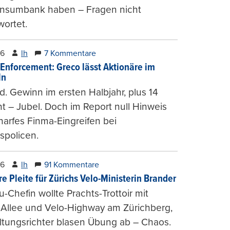
onsumbank haben – Fragen nicht
ortet.
26
lh
7 Kommentare
-Enforcement: Greco lässt Aktionäre im
ln
d. Gewinn im ersten Halbjahr, plus 14
t – Jubel. Doch im Report null Hinweis
harfes Finma-Eingreifen bei
spolicen.
26
lh
91 Kommentare
e Pleite für Zürichs Velo-Ministerin Brander
u-Chefin wollte Prachts-Trottoir mit
Allee und Velo-Highway am Zürichberg,
tungsrichter blasen Übung ab – Chaos.