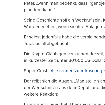
Peter, „wenn man bedenkt, dass irgendje
plündern kann.“
Seine Geschichte soll ein Weckruf sein. 
Wunder erleben, wenn sie ihre Anlagen 
Er selbst jedenfalls habe die verbleibende
Totalausfall abgebucht.
Die Krypto-Gläubigen versuchen derzeit, s
in kürzester Zeit unter 30’000 US-Dolla
Super-Crash:
Alle rennen zum Ausgang.
Der reibt sich die Augen. „Man stelle sich
der Wertschriften aus dem Depot, und di
weitere Reaktion:
I am sorry to hear that. Thank you for you