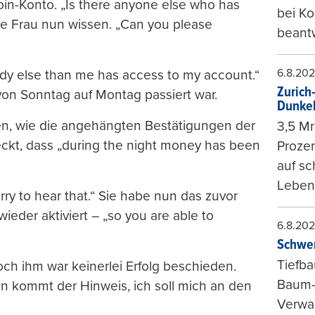
Coin-Konto. „Is there anyone else who has
bei K
die Frau nun wissen. „Can you please
beantw
6.8.20
body else than me has access to my account.“
Zurich
 von Sonntag auf Montag passiert war.
Dunke
en, wie die angehängten Bestätigungen der
3,5 Mr
ckt, dass „during the night money has been
Prozen
auf sc
Leben
rry to hear that.“ Sie habe nun das zuvor
ieder aktiviert – „so you are able to
6.8.20
Schwer
Tiefba
och ihm war keinerlei Erfolg beschieden.
Baum-
n kommt der Hinweis, ich soll mich an den
Verwal