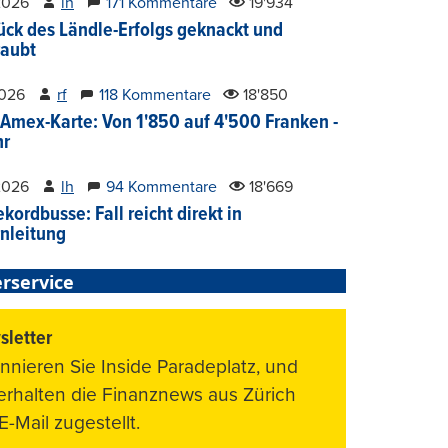
2026
lh
171 Kommentare
19'934
ück des Ländle-Erfolgs geknackt und
aubt
2026
rf
118 Kommentare
18'850
Amex-Karte: Von 1'850 auf 4'500 Franken -
hr
2026
lh
94 Kommentare
18'669
kordbusse: Fall reicht direkt in
nleitung
rservice
letter
nnieren Sie Inside Paradeplatz, und
 erhalten die Finanznews aus Zürich
E-Mail zugestellt.