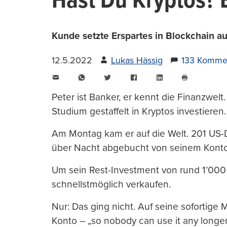
Hast Du Kryptos? B
Kunde setzte Erspartes in Blockchain au
12.5.2022
Lukas Hässig
133 Komme
E-
WhatsApp
Twitter
Facebook
LinkedIn
Mail
Seite
drucken
Peter ist Banker, er kennt die Finanzwelt
Studium gestaffelt in Kryptos investieren.
Am Montag kam er auf die Welt. 201 US-
über Nacht abgebucht von seinem Konto
Um sein Rest-Investment von rund 1’000 D
schnellstmöglich verkaufen.
Nur: Das ging nicht. Auf seine sofortige
Konto – „so nobody can use it any longer