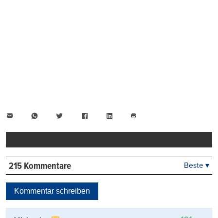
E-
WhatsApp
Twitter
Facebook
LinkedIn
Mail
Seite
drucken
215 Kommentare
Beste ▾
Beste
Neueste
Kommentar schreiben
Viele Antworten
Kontrovers