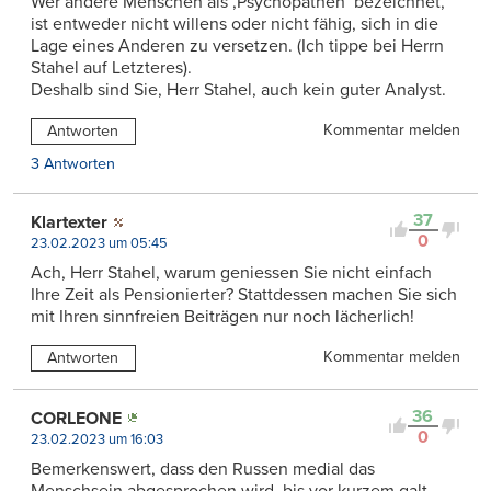
Wer andere Menschen als ,Psychopathen’ bezeichnet,
ist entweder nicht willens oder nicht fähig, sich in die
Lage eines Anderen zu versetzen. (Ich tippe bei Herrn
Stahel auf Letzteres).
Deshalb sind Sie, Herr Stahel, auch kein guter Analyst.
Kommentar melden
Antworten
3 Antworten
37
Klartexter
0
23.02.2023 um 05:45
Ach, Herr Stahel, warum geniessen Sie nicht einfach
Ihre Zeit als Pensionierter? Stattdessen machen Sie sich
mit Ihren sinnfreien Beiträgen nur noch lächerlich!
Kommentar melden
Antworten
36
CORLEONE
0
23.02.2023 um 16:03
Bemerkenswert, dass den Russen medial das
Menschsein abgesprochen wird, bis vor kurzem galt