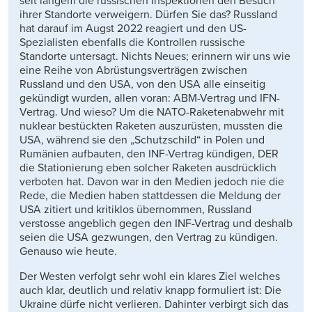
seit langem die russischen Inspektionen den Besuch
ihrer Standorte verweigern. Dürfen Sie das? Russland
hat darauf im Augst 2022 reagiert und den US-
Spezialisten ebenfalls die Kontrollen russische
Standorte untersagt. Nichts Neues; erinnern wir uns wie
eine Reihe von Abrüstungsverträgen zwischen
Russland und den USA, von den USA alle einseitig
gekündigt wurden, allen voran: ABM-Vertrag und IFN-
Vertrag. Und wieso? Um die NATO-Raketenabwehr mit
nuklear bestückten Raketen auszurüsten, mussten die
USA, während sie den „Schutzschild“ in Polen und
Rumänien aufbauten, den INF-Vertrag kündigen, DER
die Stationierung eben solcher Raketen ausdrücklich
verboten hat. Davon war in den Medien jedoch nie die
Rede, die Medien haben stattdessen die Meldung der
USA zitiert und kritiklos übernommen, Russland
verstosse angeblich gegen den INF-Vertrag und deshalb
seien die USA gezwungen, den Vertrag zu kündigen.
Genauso wie heute.
Der Westen verfolgt sehr wohl ein klares Ziel welches
auch klar, deutlich und relativ knapp formuliert ist: Die
Ukraine dürfe nicht verlieren. Dahinter verbirgt sich das