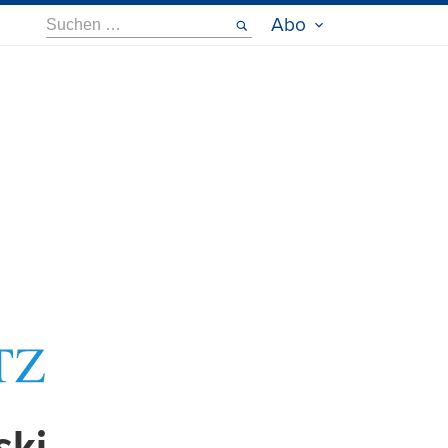
Suche
Abo
nach: