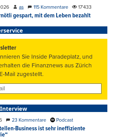
2026
as
115 Kommentare
17'433
nötli gespart, mit dem Leben bezahlt
rservice
letter
nnieren Sie Inside Paradeplatz, und
 erhalten die Finanznews aus Zürich
E-Mail zugestellt.
 Interview
6
23 Kommentare
Podcast
ellen-Business ist sehr ineffiziente
rie“