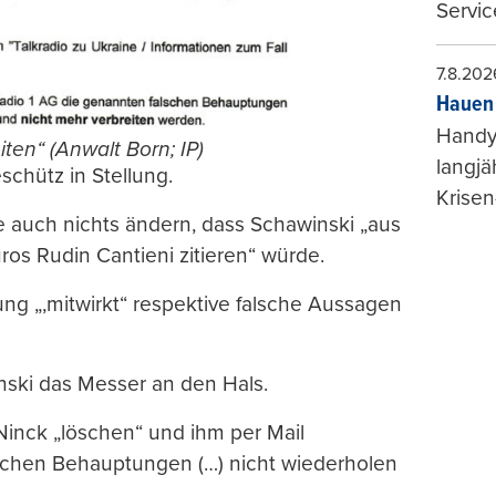
Servic
7.8.202
Hauen 
Handy-
ten“ (Anwalt Born; IP)
langjä
schütz in Stellung.
Krisen
e auch nichts ändern, dass Schawinski „aus
os Rudin Cantieni zitieren“ würde.
ung „,mitwirkt“ respektive falsche Aussagen
ski das Messer an den Hals.
Ninck „löschen“ und ihm per Mail
lschen Behauptungen (…) nicht wiederholen