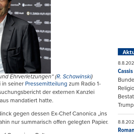
Aktu
8.8.20
Cassis 
 und Ehrverletzungen“ (
R. Schawinski
)
Bundes
 in seiner
Pressemitteilung
zum Radio 1-
Religi
rsuchungsbericht der externen Kanzlei
Bestat
aus mandatiert hatte.
Trumps
Ninck gegen dessen Ex-Chef Canonica „ins
dahin nur summarisch offen gelegten Papier.
8.8.20
Roman