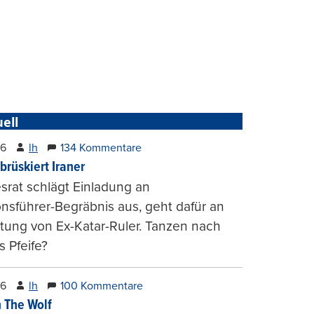
ell
26
lh
134 Kommentare
brüskiert Iraner
rat schlägt Einladung an
onsführer-Begräbnis aus, geht dafür an
tung von Ex-Katar-Ruler. Tanzen nach
 Pfeife?
26
lh
100 Kommentare
 The Wolf