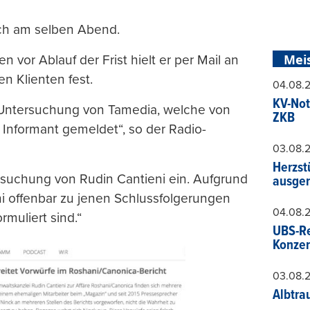
och am selben Abend.
Mei
vor Ablauf der Frist hielt er per Mail an
n Klienten fest.
04.08.
KV-Not
n Untersuchung von Tamedia, welche von
ZKB
ls Informant gemeldet“, so der Radio-
03.08.
Herzst
ersuchung von Rudin Cantieni ein. Aufgrund
ausger
i offenbar zu jenen Schlussfolgerungen
04.08.
rmuliert sind.“
UBS-Re
Konzer
03.08.
Albtra