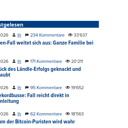
stgelesen
2026
lh
234 Kommentare
33'637
en-Fall weitet sich aus: Ganze Familie bei
2026
lh
171 Kommentare
20'211
ück des Ländle-Erfolgs geknackt und
aubt
2026
lh
95 Kommentare
19'652
kordbusse: Fall reicht direkt in
nleitung
2026
lh
62 Kommentare
18'563
um der Bitcoin-Puristen wird wahr