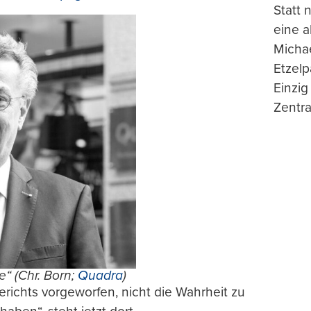
Statt
eine 
Michae
Etzelp
Einzig
Zentra
e“ (Chr. Born;
Quadra
)
richts vorgeworfen, nicht die Wahrheit zu