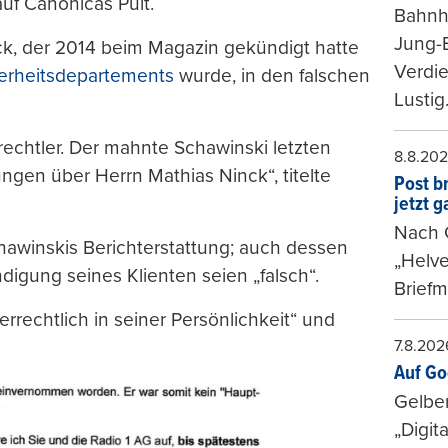
uf Canonicas Pult.
Bahnh
Jung-
k, der 2014 beim Magazin gekündigt hatte
Verdie
herheitsdepartements
wurde, in den falschen
Lustig
echtler. Der mahnte Schawinski letzten
8.8.20
ngen über Herrn Mathias Ninck“, titelte
Post b
jetzt 
Nach G
Schawinskis Berichterstattung; auch dessen
„Helve
gung seines Klienten seien „falsch“.
Briefm
rechtlich in seiner Persönlichkeit“ und
7.8.202
Auf Go
Gelbe
„Digit