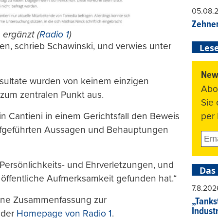
05.08.
Zehner
 ergänzt (
Radio 1
)
en, schrieb Schawinski, und verwies unter
Lese
News
esultate wurden von keinem einzigen
Abo
 zum zentralen Punkt aus.
Sie
per 
n Cantieni in einem Gerichtsfall den Beweis
t aufgeführten Aussagen und Behauptungen
 Persönlichkeits- und Ehrverletzungen, und
Das
e öffentliche Aufmerksamkeit gefunden hat.“
7.8.202
eine Zusammenfassung zur
„Tankst
Indust
 der
Homepage von Radio 1
.