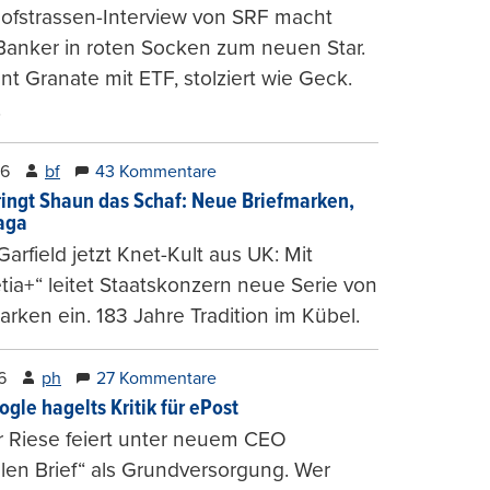
ofstrassen-Interview von SRF macht
Banker in roten Socken zum neuen Star.
nt Granate mit ETF, stolziert wie Geck.
.
26
bf
43 Kommentare
ringt Shaun das Schaf: Neue Briefmarken,
gaga
arfield jetzt Knet-Kult aus UK: Mit
tia+“ leitet Staatskonzern neue Serie von
arken ein. 183 Jahre Tradition im Kübel.
6
ph
27 Kommentare
ogle hagelts Kritik für ePost
r Riese feiert unter neuem CEO
alen Brief“ als Grundversorgung. Wer