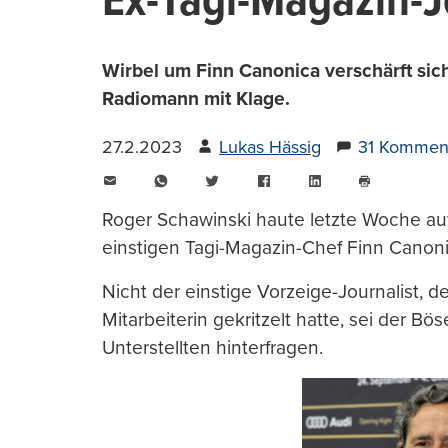
Ex-Tagi-Magazin-J
Wirbel um Finn Canonica verschärft sic
Radiomann mit Klage.
27.2.2023
Lukas Hässig
31 Kommen
E-
WhatsApp
Twitter
Facebook
LinkedIn
Mail
Seite
drucken
Roger Schawinski haute letzte Woche auf
einstigen Tagi-Magazin-Chef Finn Canon
Nicht der einstige Vorzeige-Journalist
Mitarbeiterin gekritzelt hatte, sei der 
Unterstellten hinterfragen.