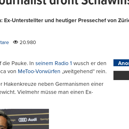
ournalist droht Schawin
h: Ex-Unterstellter und heutiger Pressechef von Zür
tare
20.980
Ano
 die Pauke. In
seinem Radio 1
wusch er den
ica von
MeToo-Vorwürfen
„weitgehend“ rein.
, der Hakenkreuze neben Germanismen einer
Bösewicht. Vielmehr müsse man einen Ex-