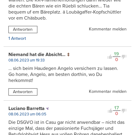
wählen. Die KK-Prämienerhöhungen dann wieder wie
die echten Bären wie ein Rüebli schlucken… Tia
bequem uf em Bäreplatz. ä Loubägaffer-Kopfschüttler
vor em Chäsbueb.
Kommentar melden
Antworten
1 Antwort
19
Niemand hat die Absicht...
0
08.06.2023 um 19:33
… sich beim Haudegen Angelo versichern zu lassen.
Go home, Angelo, am besten dorthin, wo Du
herkommst!
Kommentar melden
Antworten
17
Luciano Barretta
0
08.06.2023 um 06:05
Die DSGVO ist in Casu gar nicht anwendbar – nicht das
einzige Mal, dass der passionierte Fuchsjäger und
Betufslobbyist Hess aus vollen Rohren danebenballert.