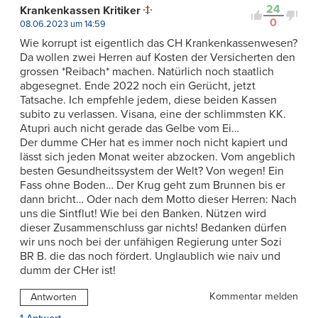
24
Krankenkassen Kritiker
0
08.06.2023 um 14:59
Wie korrupt ist eigentlich das CH Krankenkassenwesen?
Da wollen zwei Herren auf Kosten der Versicherten den
grossen *Reibach* machen. Natürlich noch staatlich
abgesegnet. Ende 2022 noch ein Gerücht, jetzt
Tatsache. Ich empfehle jedem, diese beiden Kassen
subito zu verlassen. Visana, eine der schlimmsten KK.
Atupri auch nicht gerade das Gelbe vom Ei…
Der dumme CHer hat es immer noch nicht kapiert und
lässt sich jeden Monat weiter abzocken. Vom angeblich
besten Gesundheitssystem der Welt? Von wegen! Ein
Fass ohne Boden… Der Krug geht zum Brunnen bis er
dann bricht… Oder nach dem Motto dieser Herren: Nach
uns die Sintflut! Wie bei den Banken. Nützen wird
dieser Zusammenschluss gar nichts! Bedanken dürfen
wir uns noch bei der unfähigen Regierung unter Sozi
BR B. die das noch fördert. Unglaublich wie naiv und
dumm der CHer ist!
Kommentar melden
Antworten