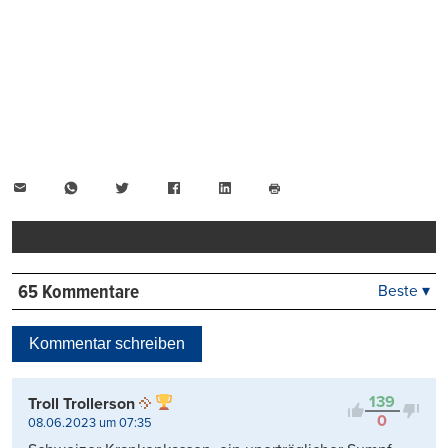
E-
WhatsApp
Twitter
Facebook
LinkedIn
Mail
Seite
drucken
65 Kommentare
Beste ▾
Beste
Neueste
Kommentar schreiben
Viele Antworten
Kontrovers
139
Troll Trollerson
0
08.06.2023 um 07:35