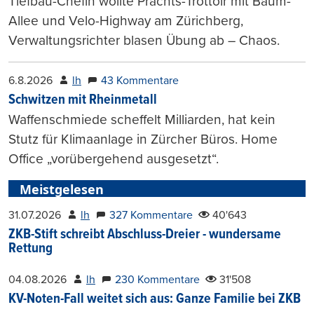
Tiefbau-Chefin wollte Prachts-Trottoir mit Baum-
Allee und Velo-Highway am Zürichberg,
Verwaltungsrichter blasen Übung ab – Chaos.
6.8.2026
lh
43 Kommentare
Schwitzen mit Rheinmetall
Waffenschmiede scheffelt Milliarden, hat kein
Stutz für Klimaanlage in Zürcher Büros. Home
Office „vorübergehend ausgesetzt“.
Meistgelesen
31.07.2026
lh
327 Kommentare
40'643
ZKB-Stift schreibt Abschluss-Dreier - wundersame
Rettung
04.08.2026
lh
230 Kommentare
31'508
KV-Noten-Fall weitet sich aus: Ganze Familie bei ZKB