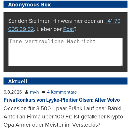
Anonymous Box
Senden Sie Ihren Hinweis hier oder an
+41 79
605 39 52
. Lieber per
Post
?
Aktuell
6.8.2026
mvh
4 Kommentare
Privatkonkurs von Lyyke-Pleitier Olsen: Alter Volvo
Occasion für 3’500.-, paar Fränkli auf paar Bänkli,
Anteil an Firma über 100 Fr.: Ist gefallener Krypto-
Opa Armer oder Meister im Versteckis?