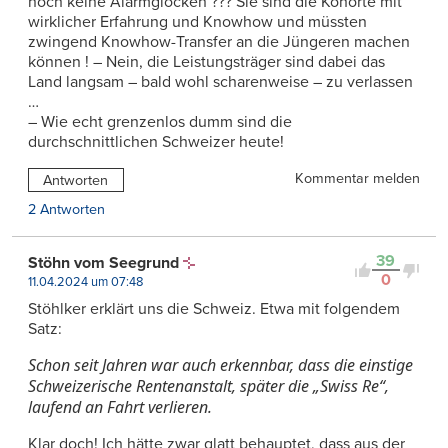
noch keine Alarmglocken ??? Sie sind die Kohorte mit
wirklicher Erfahrung und Knowhow und müssten
zwingend Knowhow-Transfer an die Jüngeren machen
können ! – Nein, die Leistungsträger sind dabei das
Land langsam – bald wohl scharenweise – zu verlassen
…
– Wie echt grenzenlos dumm sind die
durchschnittlichen Schweizer heute!
Kommentar melden
Antworten
2 Antworten
39
Stöhn vom Seegrund
0
11.04.2024 um 07:48
Stöhlker erklärt uns die Schweiz. Etwa mit folgendem
Satz:
Schon seit Jahren war auch erkennbar, dass die einstige
Schweizerische Rentenanstalt, später die „Swiss Re“,
laufend an Fahrt verlieren.
Klar doch! Ich hätte zwar glatt behauptet, dass aus der