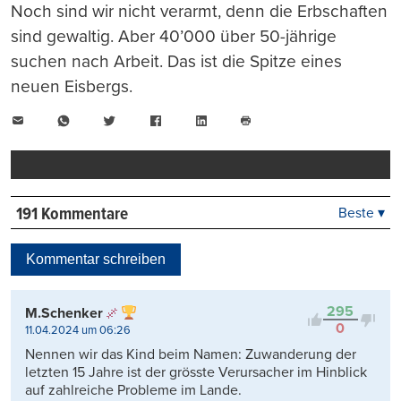
Noch sind wir nicht verarmt, denn die Erbschaften
sind gewaltig. Aber 40’000 über 50-jährige
suchen nach Arbeit. Das ist die Spitze eines
neuen Eisbergs.
E-
WhatsApp
Twitter
Facebook
LinkedIn
Mail
Seite
drucken
191 Kommentare
Beste ▾
Beste
Neueste
Kommentar schreiben
Viele Antworten
Kontrovers
295
M.Schenker
0
11.04.2024 um 06:26
Nennen wir das Kind beim Namen: Zuwanderung der
letzten 15 Jahre ist der grösste Verursacher im Hinblick
auf zahlreiche Probleme im Lande.