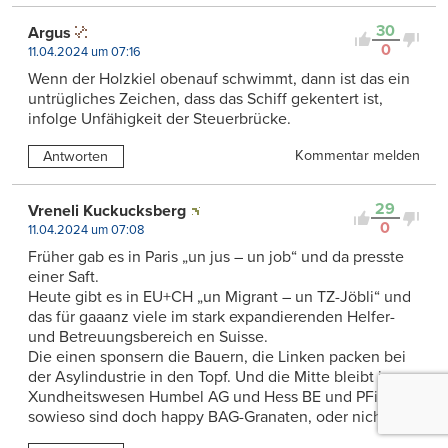
30
Argus
0
11.04.2024 um 07:16
Wenn der Holzkiel obenauf schwimmt, dann ist das ein
untrügliches Zeichen, dass das Schiff gekentert ist,
infolge Unfähigkeit der Steuerbrücke.
Kommentar melden
Antworten
29
Vreneli Kuckucksberg
0
11.04.2024 um 07:08
Früher gab es in Paris „un jus – un job“ und da presste
einer Saft.
Heute gibt es in EU+CH „un Migrant – un TZ-Jöbli“ und
das für gaaanz viele im stark expandierenden Helfer-
und Betreuungsbereich en Suisse.
Die einen sponsern die Bauern, die Linken packen bei
der Asylindustrie in den Topf. Und die Mitte bleibt im
Xundheitswesen Humbel AG und Hess BE und PFister
sowieso sind doch happy BAG-Granaten, oder nicht.