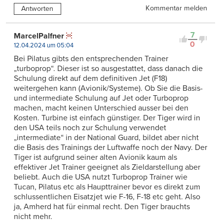
Kommentar melden
Antworten
7
MarcelPalfner
0
12.04.2024 um 05:04
Bei Pilatus gibts den entsprechenden Trainer
„turboprop“. Dieser ist so ausgestattet, dass danach die
Schulung direkt auf dem definitiven Jet (F18)
weitergehen kann (Avionik/Systeme). Ob Sie die Basis-
und intermediate Schulung auf Jet oder Turboprop
machen, macht keinen Unterschied ausser bei den
Kosten. Turbine ist einfach günstiger. Der Tiger wird in
den USA teils noch zur Schulung verwendet
„intermediate“ in der National Guard, bildet aber nicht
die Basis des Trainings der Luftwaffe noch der Navy. Der
Tiger ist aufgrund seiner alten Avionik kaum als
effektiver Jet Trainer geeignet als Zieldarstellung aber
beliebt. Auch die USA nutzt Turboprop Trainer wie
Tucan, Pilatus etc als Haupttrainer bevor es direkt zum
schlussentlichen Eisatzjet wie F-16, F-18 etc geht. Also
ja, Amherd hat für einmal recht. Den Tiger brauchts
nicht mehr.