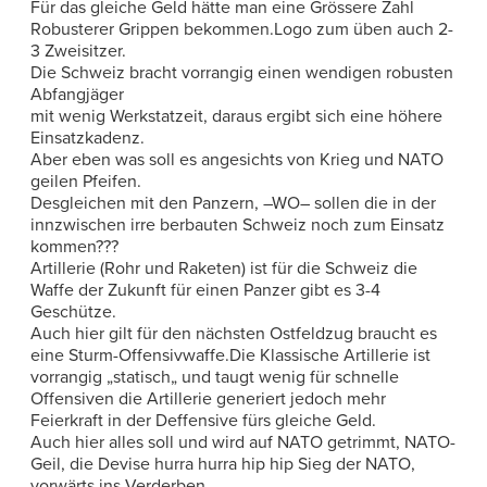
Für das gleiche Geld hätte man eine Grössere Zahl
Robusterer Grippen bekommen.Logo zum üben auch 2-
3 Zweisitzer.
Die Schweiz bracht vorrangig einen wendigen robusten
Abfangjäger
mit wenig Werkstatzeit, daraus ergibt sich eine höhere
Einsatzkadenz.
Aber eben was soll es angesichts von Krieg und NATO
geilen Pfeifen.
Desgleichen mit den Panzern, –WO– sollen die in der
innzwischen irre berbauten Schweiz noch zum Einsatz
kommen???
Artillerie (Rohr und Raketen) ist für die Schweiz die
Waffe der Zukunft für einen Panzer gibt es 3-4
Geschütze.
Auch hier gilt für den nächsten Ostfeldzug braucht es
eine Sturm-Offensivwaffe.Die Klassische Artillerie ist
vorrangig „statisch„ und taugt wenig für schnelle
Offensiven die Artillerie generiert jedoch mehr
Feierkraft in der Deffensive fürs gleiche Geld.
Auch hier alles soll und wird auf NATO getrimmt, NATO-
Geil, die Devise hurra hurra hip hip Sieg der NATO,
vorwärts ins Verderben.