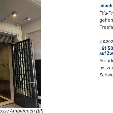
Infant
Fifa-P
gehen 
Freefa
5.8.20
„61’50
auf Zw
Freude
bis z
Schwe
osse Ambitionen (IP)