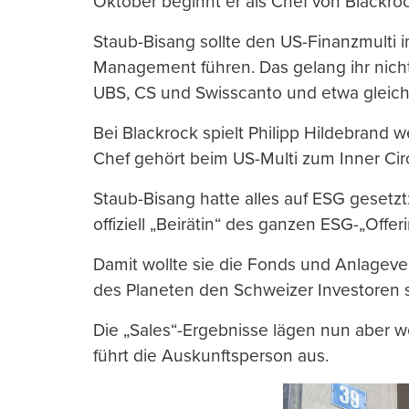
Oktober beginnt er als Chef von Blackro
Staub-Bisang sollte den US-Finanzmulti i
Management führen. Das gelang ihr nicht: 
UBS, CS und Swisscanto und etwa gleich s
Bei Blackrock spielt Philipp Hildebrand w
Chef gehört beim US-Multi zum Inner Circ
Staub-Bisang hatte alles auf ESG gesetzt:
offiziell „Beirätin“ des ganzen ESG-„Offe
Damit wollte sie die Fonds und Anlagev
des Planeten den Schweizer Investoren
Die „Sales“-Ergebnisse lägen nun aber w
führt die Auskunftsperson aus.