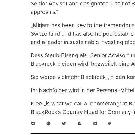
Senior Advisor and designated Chair of B
approvals.“
„Mirjam has been key to the tremendous
Switzerland and has also helped establi
and a leader in sustainable investing globa
Dass Staub-Bisang als „Senior Advisor“ u
Blackrock bleiben wird, bezweifelt eine 
Sie werde vielmehr Blackrock „in den 
Ihr Nachfolger wird in der Personal-Mitt
Klee „is what we call a ‚boomerang‘ at B
BlackRock’s Country Head for Germany f
E-
WhatsApp
Twitter
Facebook
LinkedIn
Mail
Seite
drucken