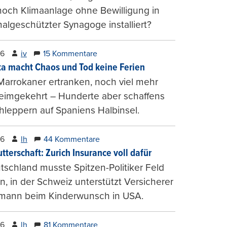
och Klimaanlage ohne Bewilligung in
lgeschützter Synagoge installiert?
26
iv
15 Kommentare
ta macht Chaos und Tod keine Ferien
Marrokaner ertranken, noch viel mehr
heimgekehrt – Hunderte aber schaffens
hleppern auf Spaniens Halbinsel.
26
lh
44 Kommentare
tterschaft: Zurich Insurance voll dafür
tschland musste Spitzen-Politiker Feld
, in der Schweiz unterstützt Versicherer
mann beim Kinderwunsch in USA.
26
lh
81 Kommentare