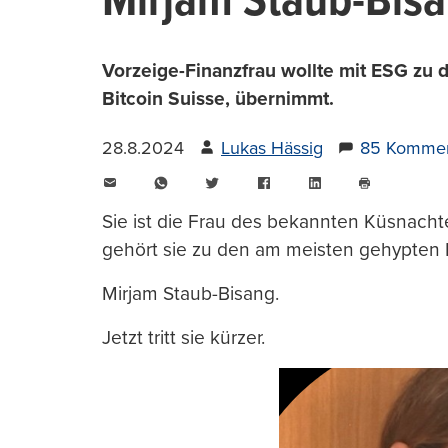
Mirjam Staub-Bisan
Vorzeige-Finanzfrau wollte mit ESG zu d
Bitcoin Suisse, übernimmt.
28.8.2024
Lukas Hässig
85 Kommen
E-
WhatsApp
Twitter
Facebook
LinkedIn
Mail
Seite
drucken
Sie ist die Frau des bekannten Küsnacht
gehört sie zu den am meisten gehypten
Mirjam Staub-Bisang.
Jetzt tritt sie kürzer.