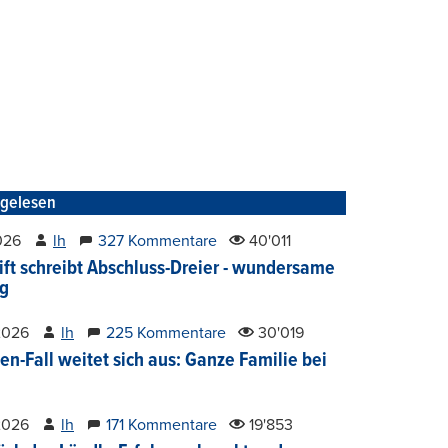
tgelesen
2026
lh
327 Kommentare
40'011
ift schreibt Abschluss-Dreier - wundersame
g
2026
lh
225 Kommentare
30'019
en-Fall weitet sich aus: Ganze Familie bei
2026
lh
171 Kommentare
19'853