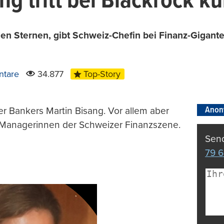
g tritt bei Blackrock kü
en Sternen, gibt Schweiz-Chefin bei Finanz-Gigante
tare
34.877
Top-Story
Anon
er Bankers Martin Bisang. Vor allem aber
 Managerinnen der Schweizer Finanzszene.
Send
79 6