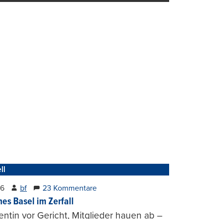
ll
26
bf
23 Kommentare
hes Basel im Zerfall
entin vor Gericht, Mitglieder hauen ab –