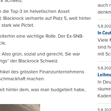
ck Schweiz.
auch n
n die Top-3 im helvetischen Asset
denkma
Blackrock verharrte auf Platz 5, weit hinter
tark wie Pictet.
5.8.20
In Ceu
eiterhin eine wichtige Rolle. Der Ex-SNB-
Viele 
le.
sind 
 Also grün, sozial und gerecht. Sie war
mit Sc
rings“ der Blackrock Schweiz.
5.8.20
ehikel des grössten Finanzunternehmens
Leihmu
 schmackhaft machen.
In Deu
räumen
eit hinter dem, was man budgetiert habe,
Kader
5.8.20