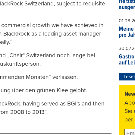
Herzst
lackRock Switzerland, subject to requisite
ausger
01.08.
 commercial growth we have achieved in
Meine 
sh BlackRock as a leading asset manager
pro Ja
lly.“
30.07.
nd „Chair“ Switzerland noch lange bei
Gastro
auf Le
Auskunftsperson.
kommenden Monaten“ verlassen.
Leser
eilung über den grünen Klee gelobt.
News
Abo
lackRock, having served as BGI’s and then
Sie
rom 2008 to 2013“.
per 