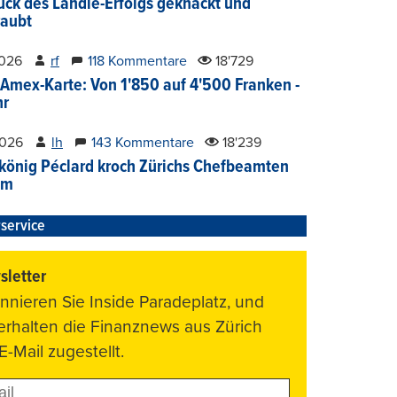
ück des Ländle-Erfolgs geknackt und
aubt
2026
rf
118 Kommentare
18'729
Amex-Karte: Von 1'850 auf 4'500 Franken -
hr
2026
lh
143 Kommentare
18'239
könig Péclard kroch Zürichs Chefbeamten
im
service
letter
nnieren Sie Inside Paradeplatz, und
 erhalten die Finanznews aus Zürich
E-Mail zugestellt.