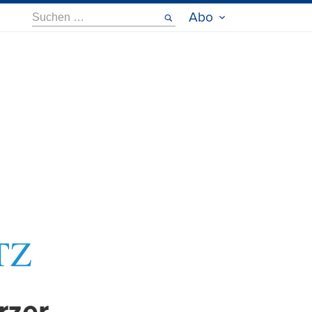
Suche
Abo
nach: