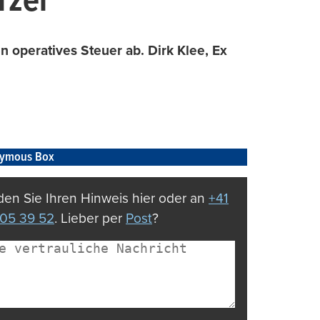
rzer
n operatives Steuer ab. Dirk Klee, Ex
ymous Box
en Sie Ihren Hinweis hier oder an
+41
05 39 52
. Lieber per
Post
?