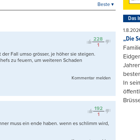
Beste ▾
Beste
Neueste
Das I
Viele Antworten
Kontrovers
1.8.202
„Die S
228
1
Famili
der Fall umso grösser, je höher sie steigen.
Eidgen
chefs zu feuern, um weiteren Schaden
Jahren
beste
Kommentar melden
In se
öffent
Brüsse
192
1
männer muss ein ende haben. wenn es schlimm wird,