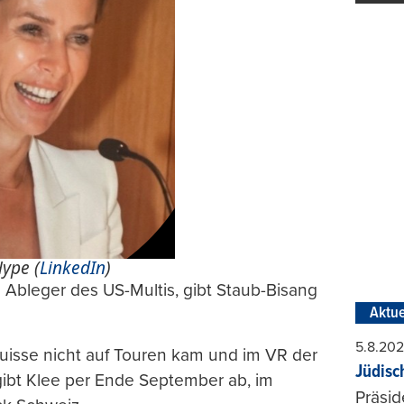
ype (
LinkedIn
)
 Ableger des US-Multis, gibt Staub-Bisang
Aktue
5.8.20
Suisse nicht auf Touren kam und im VR der
Jüdisc
gibt Klee per Ende September ab, im
Präsid