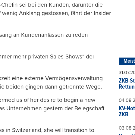
-Chefin sei bei den Kunden, darunter die
wenig Anklang gestossen, fährt der Insider
isang an Kundenanlässen zu reden
immer mehr privaten Sales-Shows“ der
Meis
31.07.
gszeit eine externe Vermögensverwaltung
ZKB-St
. Die beiden gingen dann getrennte Wege.
Rettun
nformed us of her desire to begin a new
04.08.
e das Unternehmen gestern der Belegschaft
KV-Not
ZKB
03.08.
s in Switzerland, she will transition to