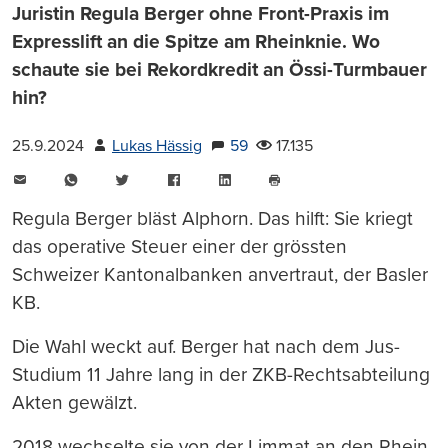
Juristin Regula Berger ohne Front-Praxis im
Expresslift an die Spitze am Rheinknie. Wo
schaute sie bei Rekordkredit an Össi-Turmbauer
hin?
25.9.2024
Lukas Hässig
59
17.135
E-
WhatsApp
Twitter
Facebook
LinkedIn
Mail
Seite
drucken
Regula Berger bläst Alphorn. Das hilft: Sie kriegt
das operative Steuer einer der grössten
Schweizer Kantonalbanken anvertraut, der Basler
KB.
Die Wahl weckt auf. Berger hat nach dem Jus-
Studium 11 Jahre lang in der ZKB-Rechtsabteilung
Akten gewälzt.
2018 wechselte sie von der Limmat an den Rhein.