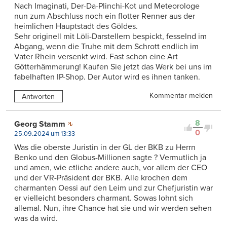
Nach Imaginati, Der-Da-Plinchi-Kot und Meteorologe
nun zum Abschluss noch ein flotter Renner aus der
heimlichen Hauptstadt des Göldes.
Sehr originell mit Löli-Darstellern bespickt, fesselnd im
Abgang, wenn die Truhe mit dem Schrott endlich im
Vater Rhein versenkt wird. Fast schon eine Art
Götterhämmerung! Kaufen Sie jetzt das Werk bei uns im
fabelhaften IP-Shop. Der Autor wird es ihnen tanken.
Kommentar melden
Antworten
8
Georg Stamm
0
25.09.2024 um 13:33
Was die oberste Juristin in der GL der BKB zu Herrn
Benko und den Globus-Millionen sagte ? Vermutlich ja
und amen, wie etliche andere auch, vor allem der CEO
und der VR-Präsident der BKB. Alle krochen dem
charmanten Oessi auf den Leim und zur Chefjuristin war
er vielleicht besonders charmant. Sowas lohnt sich
allemal. Nun, ihre Chance hat sie und wir werden sehen
was da wird.