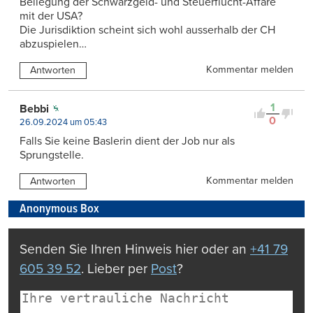
Beilegung der Schwarzgeld- und Steuerflucht-Affäre
mit der USA?
Die Jurisdiktion scheint sich wohl ausserhalb der CH
abzuspielen…
Kommentar melden
Antworten
1
Bebbi
0
26.09.2024 um 05:43
Falls Sie keine Baslerin dient der Job nur als
Sprungstelle.
Kommentar melden
Antworten
Anonymous Box
Senden Sie Ihren Hinweis hier oder an
+41 79
605 39 52
. Lieber per
Post
?