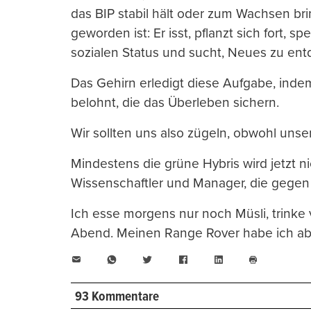
das BIP stabil hält oder zum Wachsen brin
geworden ist: Er isst, pflanzt sich fort, 
sozialen Status und sucht, Neues zu ent
Das Gehirn erledigt diese Aufgabe, ind
belohnt, die das Überleben sichern.
Wir sollten uns also zügeln, obwohl unser
Mindestens die grüne Hybris wird jetzt 
Wissenschaftler und Manager, die gegen a
Ich esse morgens nur noch Müsli, trinke
Abend. Meinen Range Rover habe ich a
E-
WhatsApp
Twitter
Facebook
LinkedIn
Mail
Seite
drucken
93 Kommentare