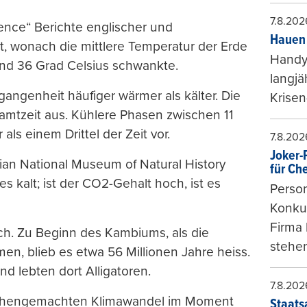
7.8.202
ence“ Berichte englischer und
Hauen 
t, wonach die mittlere Temperatur der Erde
Handy-
und 36 Grad Celsius schwankte.
langjä
gangenheit häufiger wärmer als kälter. Die
Krisen
tzeit aus. Kühlere Phasen zwischen 11
ls einem Drittel der Zeit vor.
7.8.202
Joker-P
ian National Museum of Natural History
für Ch
 es kalt; ist der CO2-Gehalt hoch, ist es
Person
Konkur
Firma 
ich. Zu Beginn des Kambiums, als die
stehen
n, blieb es etwa 56 Millionen Jahre heiss.
 lebten dort Alligatoren.
7.8.202
schengemachten Klimawandel im Moment
Staats