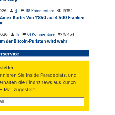
2026
rf
118 Kommentare
19'154
Amex-Karte: Von 1'850 auf 4'500 Franken -
hr
2026
lh
61 Kommentare
18'464
um der Bitcoin-Puristen wird wahr
rservice
letter
nnieren Sie Inside Paradeplatz, und
 erhalten die Finanznews aus Zürich
E-Mail zugestellt.