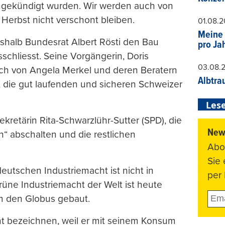
angekündigt wurden. Wir werden auch von
Herbst nicht verschont bleiben.
01.08.
Meine 
shalb Bundesrat Albert Rösti den Bau
pro Ja
schliesst. Seine Vorgängerin, Doris
03.08.
sich von Angela Merkel und deren Beratern
Albtra
, die gut laufenden und sicheren Schweizer
Lese
retärin Rita-Schwarzlühr-Sutter (SPD), die
News
“ abschalten und die restlichen
Abo
Sie
utschen Industriemacht ist nicht in
per 
üne Industriemacht der Welt ist heute
m den Globus gebaut.
t bezeichnen, weil er mit seinem Konsum