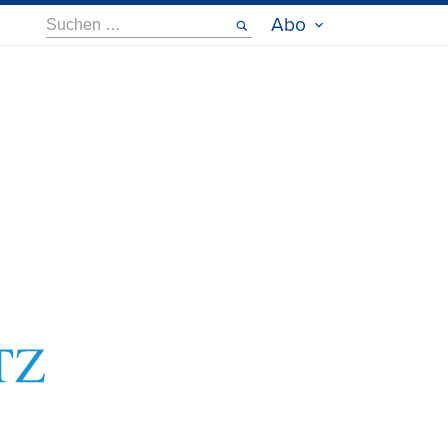
Suche
Abo
nach: