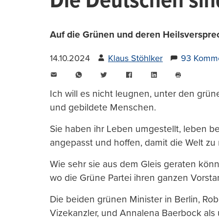
Die Deutschen si
Auf die Grünen und deren Heilsverspre
14.10.2024
Klaus Stöhlker
93 Komme
E-
WhatsApp
Twitter
Facebook
LinkedIn
Mail
Seite
drucken
Ich will es nicht leugnen, unter den grün
und gebildete Menschen.
Sie haben ihr Leben umgestellt, leben 
angepasst und hoffen, damit die Welt zu
Wie sehr sie aus dem Gleis geraten könn
wo die Grüne Partei ihren ganzen Vorstand
Die beiden grünen Minister in Berlin, Ro
Vizekanzler, und Annalena Baerbock als 