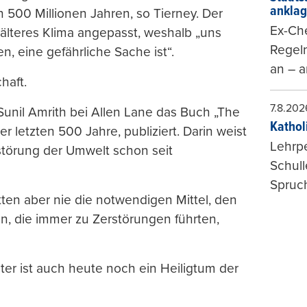
ankla
n 500 Millionen Jahren, so Tierney. Der
Ex-Che
älteres Klima angepasst, weshalb „uns
Regeln
n, eine gefährliche Sache ist“.
an – a
haft.
7.8.202
 Sunil Amrith bei Allen Lane das Buch „The
Kathol
 letzten 500 Jahre, publiziert. Darin weist
Lehrp
törung der Umwelt schon seit
Schul
Spruch
ten aber nie die notwendigen Mittel, den
n, die immer zu Zerstörungen führten,
er ist auch heute noch ein Heiligtum der