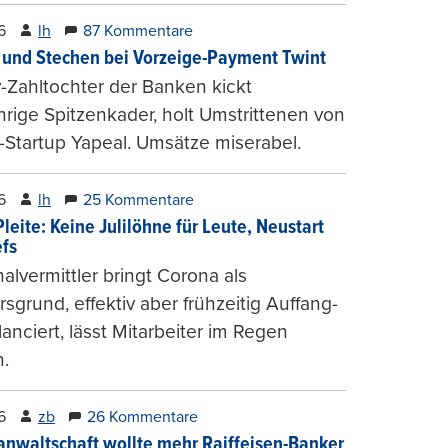
6
lh
87 Kommentare
und Stechen bei Vorzeige-Payment Twint
Zahltochter der Banken kickt
hrige Spitzenkader, holt Umstrittenen von
-Startup Yapeal. Umsätze miserabel.
6
lh
25 Kommentare
leite: Keine Julilöhne für Leute, Neustart
efs
alvermittler bringt Corona als
sgrund, effektiv aber frühzeitig Auffang-
lanciert, lässt Mitarbeiter im Regen
.
6
zb
26 Kommentare
anwaltschaft wollte mehr Raiffeisen-Banker