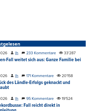
stgelesen
2026
lh
233 Kommentare
33'287
en-Fall weitet sich aus: Ganze Familie bei
2026
lh
171 Kommentare
20'158
ück des Ländle-Erfolgs geknackt und
aubt
2026
lh
95 Kommentare
19'524
kordbusse: Fall reicht direkt in
nleitung