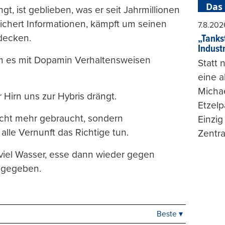
Das
gt, ist geblieben, was er seit Jahrmillionen
speichert Informationen, kämpft um seinen
7.8.202
decken.
„Tankst
Indust
em es mit Dopamin Verhaltensweisen
Statt
eine 
Michae
 Hirn uns zur Hybris drängt.
Etzelp
nicht mehr gebraucht, sondern
Einzig
lle Vernunft das Richtige tun.
Zentra
 viel Wasser, esse dann wieder gegen
bgegeben.
Beste ▾
Beste