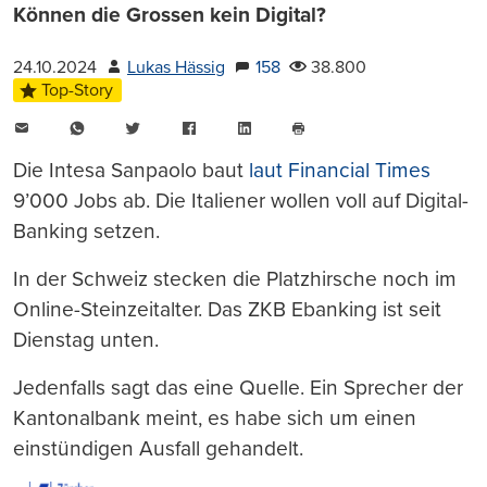
Können die Grossen kein Digital?
24.10.2024
Lukas Hässig
158
38.800
Top-Story
E-
WhatsApp
Twitter
Facebook
LinkedIn
Mail
Seite
drucken
Die Intesa Sanpaolo baut
laut Financial Times
9’000 Jobs ab. Die Italiener wollen voll auf Digital-
Banking setzen.
In der Schweiz stecken die Platzhirsche noch im
Online-Steinzeitalter. Das ZKB Ebanking ist seit
Dienstag unten.
Jedenfalls sagt das eine Quelle. Ein Sprecher der
Kantonalbank meint, es habe sich um einen
einstündigen Ausfall gehandelt.