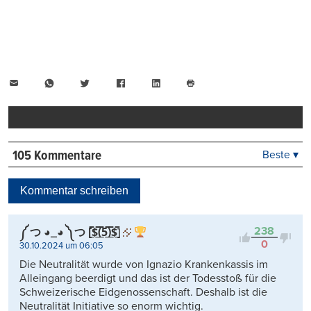
E-
WhatsApp
Twitter
Facebook
LinkedIn
Mail
Seite
drucken
105 Kommentare
Beste ▾
Beste
Neueste
Kommentar schreiben
Viele Antworten
Kontrovers
238
༼ つ ◕_◕ ༽つ [̲̅$̲̅(̲̅5̲̅)̲̅$̲̅]
0
30.10.2024 um 06:05
Die Neutralität wurde von Ignazio Krankenkassis im
Alleingang beerdigt und das ist der Todesstoß für die
Schweizerische Eidgenossenschaft. Deshalb ist die
Neutralität Initiative so enorm wichtig.