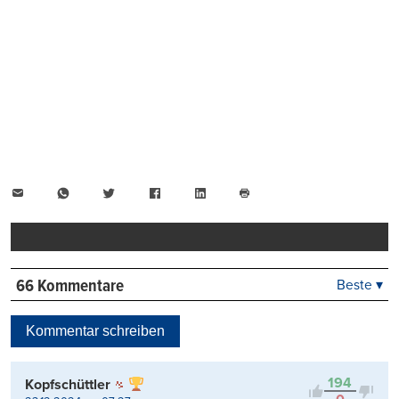
E-
WhatsApp
Twitter
Facebook
LinkedIn
Mail
Seite
drucken
66 Kommentare
Beste ▾
Beste
Neueste
Kommentar schreiben
Viele Antworten
Kontrovers
194
Kopfschüttler