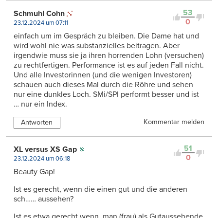
53
Schmuhl Cohn
0
23.12.2024 um 07:11
einfach um im Gespräch zu bleiben. Die Dame hat und
wird wohl nie was substanzielles beitragen. Aber
irgendwie muss sie ja ihren horrenden Lohn (versuchen)
zu rechtfertigen. Performance ist es auf jeden Fall nicht.
Und alle Investorinnen (und die wenigen Investoren)
schauen auch dieses Mal durch die Röhre und sehen
nur eine dunkles Loch. SMi/SPI performt besser und ist
… nur ein Index.
Kommentar melden
Antworten
51
XL versus XS Gap
0
23.12.2024 um 06:18
Beauty Gap!
Ist es gerecht, wenn die einen gut und die anderen
sch…… aussehen?
Ist es etwa gerecht wenn, man (frau) als Gutaussehende