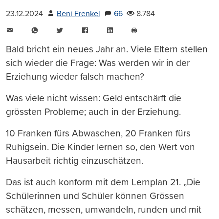
23.12.2024
Beni Frenkel
66
8.784
E-
WhatsApp
Twitter
Facebook
LinkedIn
Mail
Seite
drucken
Bald bricht ein neues Jahr an. Viele Eltern stellen
sich wieder die Frage: Was werden wir in der
Erziehung wieder falsch machen?
Was viele nicht wissen: Geld entschärft die
grössten Probleme; auch in der Erziehung.
10 Franken fürs Abwaschen, 20 Franken fürs
Ruhigsein. Die Kinder lernen so, den Wert von
Hausarbeit richtig einzuschätzen.
Das ist auch konform mit dem Lernplan 21. „Die
Schülerinnen und Schüler können Grössen
schätzen, messen, umwandeln, runden und mit