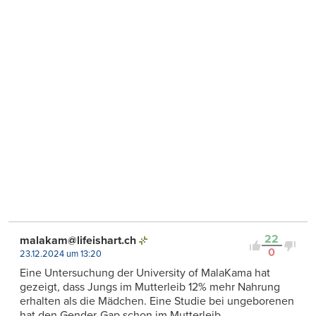
22
malakam@lifeishart.ch
0
23.12.2024 um 13:20
Eine Untersuchung der University of MalaKama hat
gezeigt, dass Jungs im Mutterleib 12% mehr Nahrung
erhalten als die Mädchen. Eine Studie bei ungeborenen
hat den Gender-Gap schon im Mutterleib