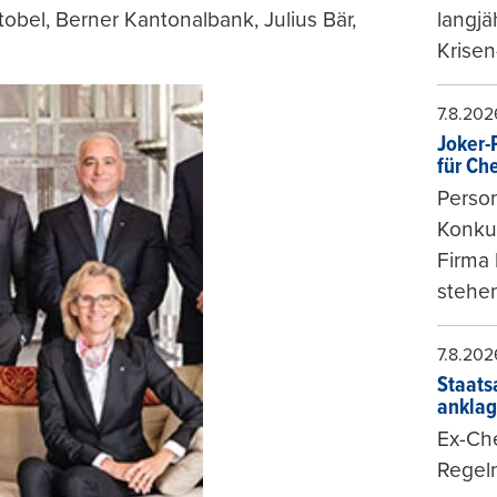
obel, Berner Kantonalbank, Julius Bär,
langjä
Krisen
7.8.202
Joker-P
für Ch
Person
Konkur
Firma 
stehen
7.8.202
Staats
ankla
Ex-Che
Regeln