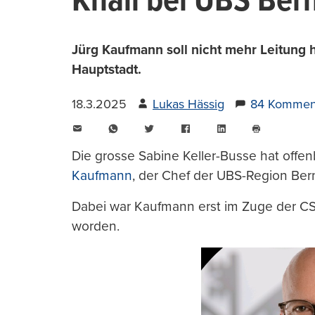
Knall bei UBS Ber
Jürg Kaufmann soll nicht mehr Leitung h
Hauptstadt.
18.3.2025
Lukas Hässig
84 Kommen
E-
WhatsApp
Twitter
Facebook
LinkedIn
Mail
Seite
drucken
Die grosse Sabine Keller-Busse hat offen
Kaufmann
, der Chef der UBS-Region Ber
Dabei war Kaufmann erst im Zuge der CS
worden.