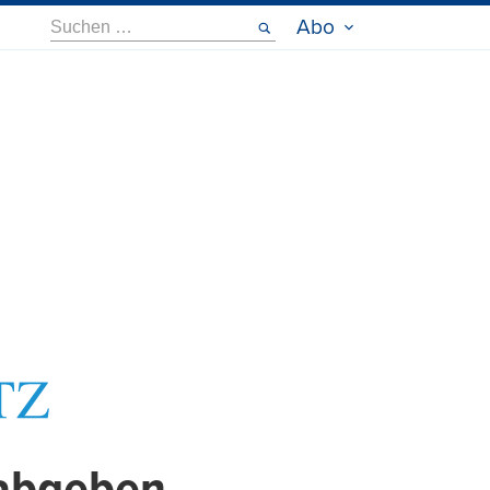
Suche
Abo
nach: