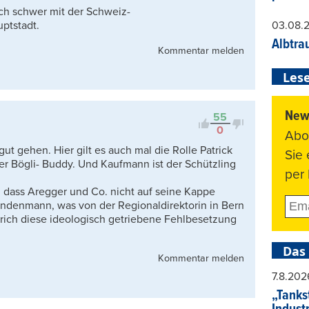
ich schwer mit der Schweiz-
ptstadt.
03.08.
Albtra
Kommentar melden
Lese
News
55
0
Abo
gut gehen. Hier gilt es auch mal die Rolle Patrick
Sie
er Bögli- Buddy. Und Kaufmann ist der Schützling
per 
dass Aregger und Co. nicht auf seine Kappe
ndenmann, was von der Regionaldirektorin in Bern
ürich diese ideologisch getriebene Fehlbesetzung
Das
Kommentar melden
7.8.202
„Tankst