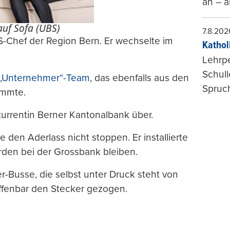
an – a
auf Sofa (UBS)
7.8.202
CS-Chef der Region Bern. Er wechselte im
Kathol
Lehrp
Schul
 „Unternehmer“-Team
, das ebenfalls aus den
Spruch
ammte.
kurrentin Berner Kantonalbank über.
n Aderlass nicht stoppen. Er installierte
rden bei der Grossbank bleiben.
er-Busse, die selbst unter Druck steht von
offenbar den Stecker gezogen.