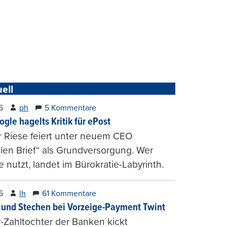
ell
6
ph
5 Kommentare
ogle hagelts Kritik für ePost
r Riese feiert unter neuem CEO
alen Brief“ als Grundversorgung. Wer
e nutzt, landet im Bürokratie-Labyrinth.
6
lh
61 Kommentare
und Stechen bei Vorzeige-Payment Twint
Zahltochter der Banken kickt