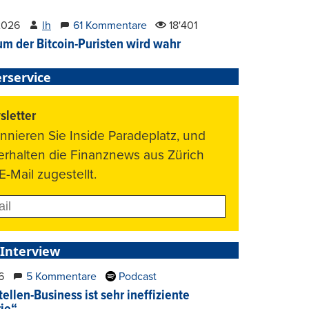
2026
lh
61 Kommentare
18'401
um der Bitcoin-Puristen wird wahr
rservice
letter
nnieren Sie Inside Paradeplatz, und
 erhalten die Finanznews aus Zürich
E-Mail zugestellt.
 Interview
6
5 Kommentare
Podcast
ellen-Business ist sehr ineffiziente