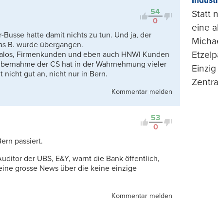
Indust
54
Statt
0
eine 
er-Busse hatte damit nichts zu tun. Und ja, der
Michae
mas B. wurde übergangen.
Etzelp
rmalos, Firmenkunden und eben auch HNWI Kunden
e Übernahme der CS hat in der Wahrnehmung vieler
Einzig
nicht gut an, nicht nur in Bern.
Zentra
Kommentar melden
53
0
Bern passiert.
uditor der UBS, E&Y, warnt die Bank öffentlich,
eine grosse News über die keine einzige
Kommentar melden