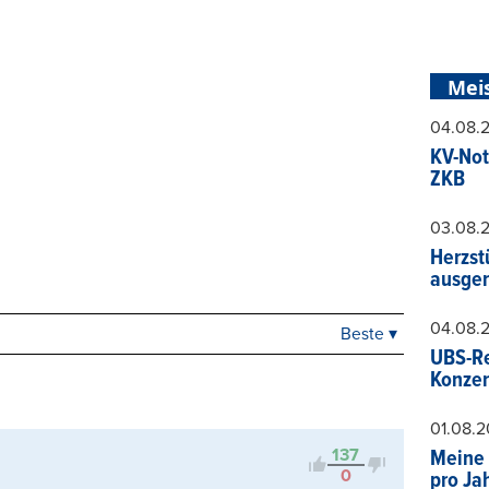
Mei
04.08.
KV-Not
ZKB
03.08.
Herzst
ausger
04.08.
Beste ▾
Beste
UBS-Re
Neueste
Konzer
Viele Antworten
Kontrovers
01.08.
137
Meine 
0
pro Ja