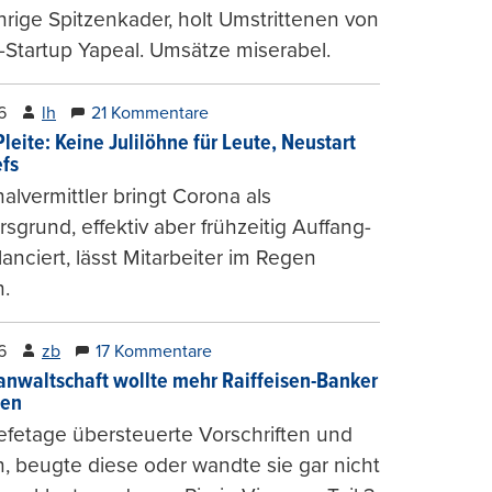
hrige Spitzenkader, holt Umstrittenen von
-Startup Yapeal. Umsätze miserabel.
6
lh
21 Kommentare
leite: Keine Julilöhne für Leute, Neustart
efs
alvermittler bringt Corona als
sgrund, effektiv aber frühzeitig Auffang-
lanciert, lässt Mitarbeiter im Regen
.
6
zb
17 Kommentare
anwaltschaft wollte mehr Raiffeisen-Banker
gen
fetage übersteuerte Vorschriften und
, beugte diese oder wandte sie gar nicht