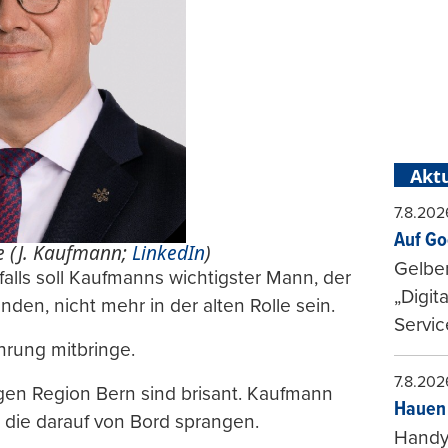
Aktu
7.8.202
Auf Go
e (J. Kaufmann;
LinkedIn
)
Gelbe
lls soll Kaufmanns wichtigster Mann, der
„Digit
nden, nicht mehr in der alten Rolle sein.
Servic
rung mitbringe.
7.8.202
gen Region Bern sind brisant. Kaufmann
Hauen 
 die darauf von Bord sprangen.
Handy-