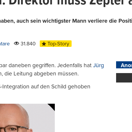
n: Direktor muss Zepter
aben, auch sein wichtigster Mann verliere die Posit
tare
31.840
Top-Story
Ano
bar daneben gegriffen. Jedenfalls hat
Jürg
n, die Leitung abgeben müssen.
-Integration auf den Schild gehoben