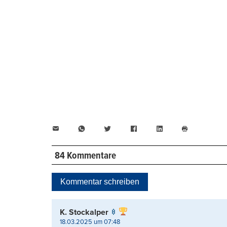
E-
WhatsApp
Twitter
Facebook
LinkedIn
Mail
Seite
drucken
84 Kommentare
Kommentar schreiben
K. Stockalper
18.03.2025 um 07:48