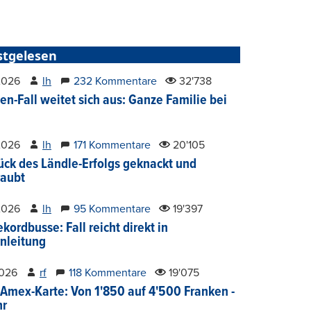
stgelesen
2026
lh
232 Kommentare
32'738
en-Fall weitet sich aus: Ganze Familie bei
2026
lh
171 Kommentare
20'105
ück des Ländle-Erfolgs geknackt und
aubt
2026
lh
95 Kommentare
19'397
kordbusse: Fall reicht direkt in
nleitung
2026
rf
118 Kommentare
19'075
Amex-Karte: Von 1'850 auf 4'500 Franken -
hr