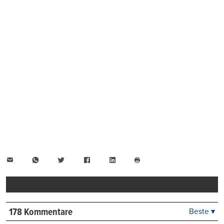
E-
WhatsApp
Twitter
Facebook
LinkedIn
Mail
Seite
drucken
178 Kommentare
Beste ▾
Beste