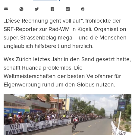
E-
WhatsApp
Twitter
Facebook
LinkedIn
Mail
Seite
drucken
„Diese Rechnung geht voll auf“, frohlockte der
SRF-Reporter zur Rad-WM in Kigali. Organisation
super, Strassenbelag mega – und die Menschen
unglaublich hilfsbereit und herzlich.
Was Zürich letztes Jahr in den Sand gesetzt hatte,
schafft Ruanda problemlos. Die
Weltmeisterschaften der besten Velofahrer für
Eigenwerbung rund um den Globus nutzen.