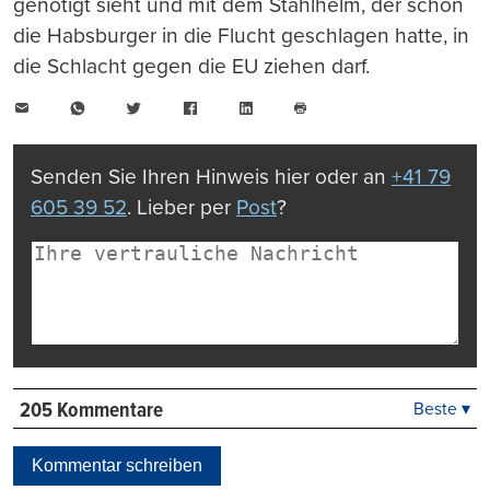
genötigt sieht und mit dem Stahlhelm, der schon
die Habsburger in die Flucht geschlagen hatte, in
die Schlacht gegen die EU ziehen darf.
E-
WhatsApp
Twitter
Facebook
LinkedIn
Mail
Seite
drucken
Senden Sie Ihren Hinweis hier oder an
+41 79
605 39 52
. Lieber per
Post
?
205 Kommentare
Beste ▾
Beste
Neueste
Kommentar schreiben
Viele Antworten