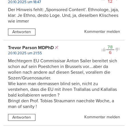
12
20.10.2025 um 18:47
Der Hinweis fehlt: ‚Sponsored Content‘. Ethnologe, jaja,
klar: Je Ethno, desto Loge. Und, ja, dieselben Klischees
wie immer
Kommentar melden
Antworten
78
Trevor Parson MDPhD
6
20.10.2025 um 21:55
Mechtegern EU Commissisar Anton Sailer bereitet sich
schon auf sein Poestchen in Brussels vor….aber da
wollen nach andere auf diesen Sessel, vorallem die
Sozen/Gruenosaurier.
Wie kann man dermassen blind sein, nicht zu
verstehen, dass die EU mit ihren Trallallas und Kallallas
bald kollabieren werden ?
Bringt den Prof. Tobias Straumann naechste Woche, a
man of sanity !
Kommentar melden
Antworten