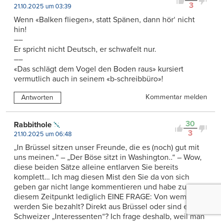
3
21.10.2025 um 03:39
Wenn «Balken fliegen», statt Spänen, dann hör‘ nicht
hin!
––
Er spricht nicht Deutsch, er schwafelt nur.
––
«Das schlägt dem Vogel den Boden raus» kursiert
vermutlich auch in seinem «b-schreibbüro»!
Kommentar melden
Antworten
30
Rabbithole
3
21.10.2025 um 06:48
„In Brüssel sitzen unser Freunde, die es (noch) gut mit
uns meinen.“ – „Der Böse sitzt in Washington..“ – Wow,
diese beiden Sätze alleine entlarven Sie bereits
komplett… Ich mag diesen Mist den Sie da von sich
geben gar nicht lange kommentieren und habe zu
diesem Zeitpunkt lediglich EINE FRAGE: Von wem
werden Sie bezahlt? Direkt aus Brüssel oder sind es
Schweizer „Interessenten“? Ich frage deshalb, weil man