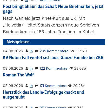
Post bringt Shaun das Schaf: Neue Briefmarken, jetzt
gaga
Nach Garfield jetzt Knet-Kult aus UK: Mit
„Helvetia+“ leitet Staatskonzern neue Serie von
Briefmarken ein. 183 Jahre Tradition im Kübel.
Meistgelesen
04.08.2026
lh
235 Kommentare
33'970
KV-Noten-Fall weitet sich aus: Ganze Familie bei ZKB
08.08.2026
lh
122 Kommentare
23'685
Roman The Wolf
03.08.2026
lh
171 Kommentare
20'264
Herzstück des Ländle-Erfolgs geknackt und
ausgeraubt
04.08.2026
lh
95 Kommentare
19'743