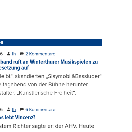
ll
26
lh
2 Kommentare
band ruft an Winterthurer Musikspielen zu
setzung auf
bleibt“, skandierten „Slaymobil&Bassluder“
eitagabend von der Bühne herunter.
talter: „Künstlerische Freiheit“.
26
lh
6 Kommentare
s lebt Vincenz?
stem Richter sagte er: der AHV. Heute