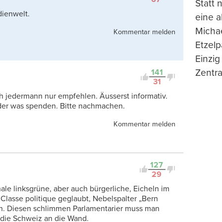
Statt
dienwelt.
eine 
Michae
Kommentar melden
Etzelp
Einzig
Zentra
141
31
ch jedermann nur empfehlen. Äusserst informativ.
eder was spenden. Bitte nachmachen.
Kommentar melden
127
29
ale linksgrüne, aber auch bürgerliche, Eicheln im
 Classe politique geglaubt, Nebelspalter „Bern
en. Diesen schlimmen Parlamentarier muss man
 die Schweiz an die Wand.