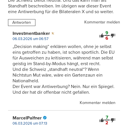
Die Schweiz bleibt neutral. Und das kann man als
Standhaft beschreiben. Im übrigen war dieser Event
eine Antiwerbung für die Bilateralen X und so weiter.
Kommentar melden
Antworten
9
Investmentbanker
6
06.03.2026 um 06:57
„Decision making“ erklären wollen, ohne je selbst
eins getroffen zu haben, ist schon sportlich. Die EU
für Ausweichen zu kritisieren, während man selbst
geistig im Stand-by-Modus hängt, erst recht.
Und die Schweiz „standhaft neutral“? Wenn
Nichtstun Mut wäre, wäre ein Gartenzaun ein
Nationalheld.
Der Event war Antiwerbung? Nein. Nur ein Spiegel.
Und der hat dir offenbar nicht gefallen.
Kommentar melden
7
MarcelPalfner
2
06.03.2026 um 07:13