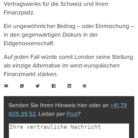
Vertragswerks für die Schweiz und ihren
Finanzplatz.
Ein ungewöhnlicher Beitrag – oder Einmischung –
in den gegenwärtigen Diskurs in der
Eidgenossenschaft.
Auf jeden Fall würde somit London seine Stellung
als einzige Alternative im west-europäischen
Finanzmarkt stärken.
E-
WhatsApp
Twitter
Facebook
LinkedIn
Mail
Seite
drucken
Senden Sie Ihren Hinweis hier oder an
+41 79
605 39 52
. Lieber per
Post
?