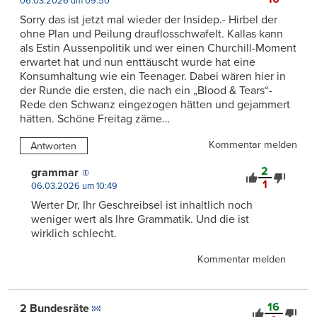
06.03.2026 um 09:50
Sorry das ist jetzt mal wieder der Insidep.- Hirbel der
ohne Plan und Peilung drauflosschwafelt. Kallas kann
als Estin Aussenpolitik und wer einen Churchill-Moment
erwartet hat und nun enttäuscht wurde hat eine
Konsumhaltung wie ein Teenager. Dabei wären hier in
der Runde die ersten, die nach ein „Blood & Tears“-
Rede den Schwanz eingezogen hätten und gejammert
hätten. Schöne Freitag zäme…
Kommentar melden
Antworten
2
grammar
1
06.03.2026 um 10:49
Werter Dr, Ihr Geschreibsel ist inhaltlich noch
weniger wert als Ihre Grammatik. Und die ist
wirklich schlecht.
Kommentar melden
16
2 Bundesräte