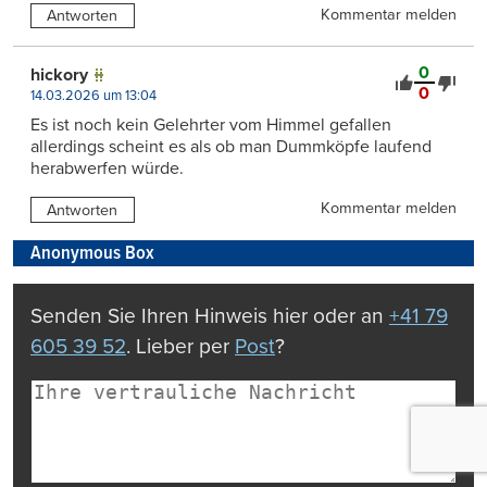
Kommentar melden
Antworten
0
hickory
0
14.03.2026 um 13:04
Es ist noch kein Gelehrter vom Himmel gefallen
allerdings scheint es als ob man Dummköpfe laufend
herabwerfen würde.
Kommentar melden
Antworten
Anonymous Box
Senden Sie Ihren Hinweis hier oder an
+41 79
605 39 52
. Lieber per
Post
?