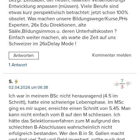
bezgl. Zeitdauer, der neuen, rasanten Veraenderungs
Entwicklung anpassen (müssen). Viele Berufe sind
etwas kurz perspektivisch betrachtet: jetzt schon 100%
obsolet. Was machen unsere Bildungswege/Kurse,PHs
Experten, 26x Edu Direktionen, alte
Sääle,Bildungsimmos u. deren Unterhaltskosten ?
Einfach weiter machen, als warte die Zeit auf uns
Schweizer im 26xDelay Mode !
Kommentar melden
Antworten
1 Antwort
7
S.
3
02.04.2026 um 06:38
Ich war in meinem BSc nicht herausragend (4.5 im
Schnitt), hatte eine schwierige Lebensphase. Im MSc
ging es mir super, erreichte einen Schnitt von 5.45. Man
kann nicht einfach vom B auf den M schliessen. Ich
hätte das Selektionsverfahren zum M aufgrund des
schlechten B-Abschlusses wahrscheinlich nicht
erfolgreich bestanden. Wer den B in St. Gallen macht
und dort viel Zeit und Geld investiert, sollte auch dort