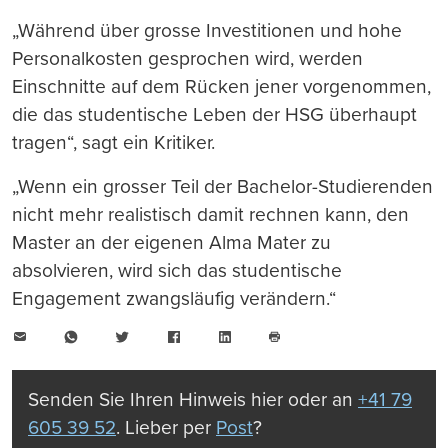
„Während über grosse Investitionen und hohe
Personalkosten gesprochen wird, werden
Einschnitte auf dem Rücken jener vorgenommen,
die das studentische Leben der HSG überhaupt
tragen“, sagt ein Kritiker.
„Wenn ein grosser Teil der Bachelor-Studierenden
nicht mehr realistisch damit rechnen kann, den
Master an der eigenen Alma Mater zu
absolvieren, wird sich das studentische
Engagement zwangsläufig verändern.“
E-
WhatsApp
Twitter
Facebook
LinkedIn
Mail
Seite
drucken
Senden Sie Ihren Hinweis hier oder an
+41 79
605 39 52
. Lieber per
Post
?