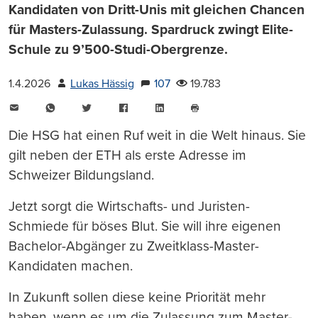
Kandidaten von Dritt-Unis mit gleichen Chancen
für Masters-Zulassung. Spardruck zwingt Elite-
Schule zu 9’500-Studi-Obergrenze.
1.4.2026
Lukas Hässig
107
19.783
E-
WhatsApp
Twitter
Facebook
LinkedIn
Mail
Seite
drucken
Die HSG hat einen Ruf weit in die Welt hinaus. Sie
gilt neben der ETH als erste Adresse im
Schweizer Bildungsland.
Jetzt sorgt die Wirtschafts- und Juristen-
Schmiede für böses Blut. Sie will ihre eigenen
Bachelor-Abgänger zu Zweitklass-Master-
Kandidaten machen.
In Zukunft sollen diese keine Priorität mehr
haben, wenn es um die Zulassung zum Master-