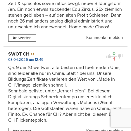
Zeit-& sprachlos sowie ratlos bezgl. neuer Bildungsform
/en. Ein noch etwas zuckender Edu Zirkus. 26x ziemlich
stehen geblieben – auf den alten Profit Schienen. Dann
noch 26 mal anders analog digital administriert und
unterschiedlich angewendet. Home made Chaos!
Kommentar melden
Antworten
0
SWOT CH
1
03.04.2026 um 12:49
Ça. 9 der 10 weltweit allerbesten und fuehrenden Unis,
sind leider alle nur in China. Statt 1 bei uns. Unsere
Bildungs Zertifikate verlieren den Wert von „Made in
CH“/Image, ziemlich schnell.
Sehr bald gelistet unter „ferner liefen“. Bei diesem
Digitalisierungs Schneckentempo unseres kleinlich
komplexen, analogen Verwaltungs Molochs (26mal
heterogen). Die Golfstaaten waren nahe an China. Jetzt
Finito. Ev. Chance für CH? Aber nicht bei diesem Edu
CH Flickenteppich.
Kommentar melden