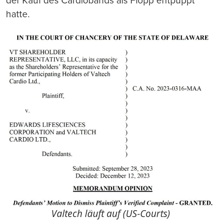
der Kauf des Cardiobands als Flopp entpuppt
hatte.
Valtech läuft auf (US-Courts)