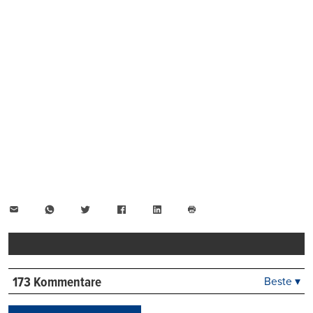
E-
WhatsApp
Twitter
Facebook
LinkedIn
Mail
Seite
drucken
173 Kommentare
Beste ▾
Beste
Neueste