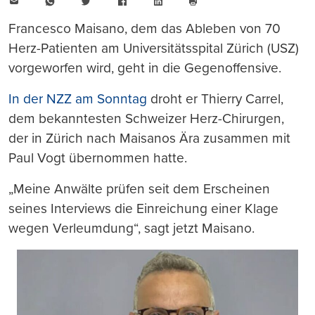
E-
WhatsApp
Twitter
Facebook
LinkedIn
Mail
Seite
drucken
Francesco Maisano, dem das Ableben von 70
Herz-Patienten am Universitätsspital Zürich (USZ)
vorgeworfen wird, geht in die Gegenoffensive.
In der NZZ am Sonntag
droht er Thierry Carrel,
dem bekanntesten Schweizer Herz-Chirurgen,
der in Zürich nach Maisanos Ära zusammen mit
Paul Vogt übernommen hatte.
„Meine Anwälte prüfen seit dem Erscheinen
seines Interviews die Einreichung einer Klage
wegen Verleumdung“, sagt jetzt Maisano.