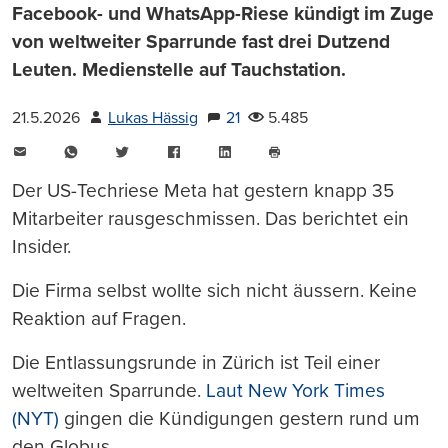
Facebook- und WhatsApp-Riese kündigt im Zuge
von weltweiter Sparrunde fast drei Dutzend
Leuten. Medienstelle auf Tauchstation.
21.5.2026
Lukas Hässig
21
5.485
E-
WhatsApp
Twitter
Facebook
LinkedIn
Mail
Seite
drucken
Der US-Techriese Meta hat gestern knapp 35
Mitarbeiter rausgeschmissen. Das berichtet ein
Insider.
Die Firma selbst wollte sich nicht äussern. Keine
Reaktion auf Fragen.
Die Entlassungsrunde in Zürich ist Teil einer
weltweiten Sparrunde.
Laut New York Times
(NYT)
gingen die Kündigungen gestern rund um
den Globus.