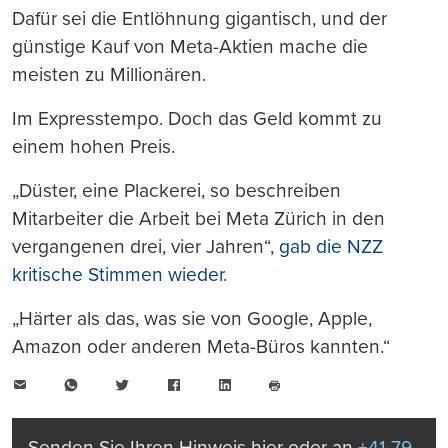
Dafür sei die Entlöhnung gigantisch, und der
günstige Kauf von Meta-Aktien mache die
meisten zu Millionären.
Im Expresstempo. Doch das Geld kommt zu
einem hohen Preis.
„Düster, eine Plackerei, so beschreiben
Mitarbeiter die Arbeit bei Meta Zürich in den
vergangenen drei, vier Jahren“,
gab die NZZ
kritische Stimmen wieder
.
„Härter als das, was sie von Google, Apple,
Amazon oder anderen Meta-Büros kannten.“
E-
WhatsApp
Twitter
Facebook
LinkedIn
Mail
Seite
drucken
Senden Sie Ihren Hinweis hier oder an
+41 79