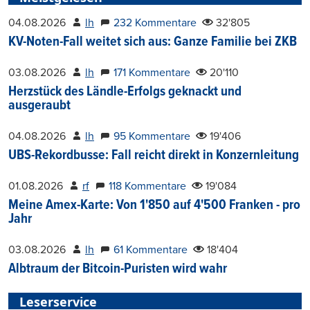
04.08.2026
lh
232 Kommentare
32'805
KV-Noten-Fall weitet sich aus: Ganze Familie bei ZKB
03.08.2026
lh
171 Kommentare
20'110
Herzstück des Ländle-Erfolgs geknackt und
ausgeraubt
04.08.2026
lh
95 Kommentare
19'406
UBS-Rekordbusse: Fall reicht direkt in Konzernleitung
01.08.2026
rf
118 Kommentare
19'084
Meine Amex-Karte: Von 1'850 auf 4'500 Franken - pro
Jahr
03.08.2026
lh
61 Kommentare
18'404
Albtraum der Bitcoin-Puristen wird wahr
Leserservice