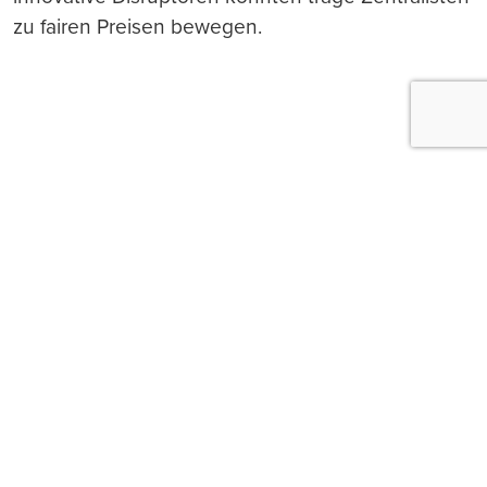
zu fairen Preisen bewegen.
Push-Nachrichten
Möchten Sie Push-Nachrichten erhalten, wenn wir
wichtige News veröffentlichen? Abmeldung jederzeit
in den Browser‑Einstellungen möglich.
Ja, benachrichtigen
Nicht jetzt