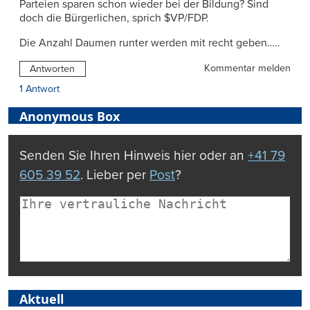
Parteien sparen schon wieder bei der Bildung? Sind
doch die Bürgerlichen, sprich $VP/FDP.
Die Anzahl Daumen runter werden mit recht geben…..
Kommentar melden
Antworten
1 Antwort
Anonymous Box
Senden Sie Ihren Hinweis hier oder an
+41 79
605 39 52
. Lieber per
Post
?
Aktuell