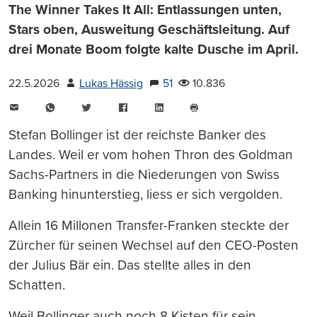
The Winner Takes It All: Entlassungen unten,
Stars oben, Ausweitung Geschäftsleitung. Auf
drei Monate Boom folgte kalte Dusche im April.
22.5.2026
Lukas Hässig
51
10.836
E-
WhatsApp
Twitter
Facebook
LinkedIn
Mail
Seite
drucken
Stefan Bollinger ist der reichste Banker des
Landes. Weil er vom hohen Thron des Goldman
Sachs-Partners in die Niederungen von Swiss
Banking hinunterstieg, liess er sich vergolden.
Allein 16 Millonen Transfer-Franken steckte der
Zürcher für seinen Wechsel auf den CEO-Posten
der Julius Bär ein. Das stellte alles in den
Schatten.
Weil Bollinger auch noch 8 Kisten für sein