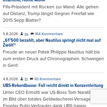
Infantino, Home Alone
Fifa-Präsident mit Rücken zur Wand: Alle gehen
auf Distanz, Trump längst Gegner. Freefall wie
2015 Sepp Blatter?
5.8.2026
ps
164 Kommentare
„61’500 bezahlt, aber Nautilus springt nicht mal auf
Zwölf“
Freude an neuer Patek Philippe Nautilus hält bis
zum ersten Druck auf Chronographen. Schweigen
in Genf.
4.8.2026
lh
93 Kommentare
UBS-Rekordbusse: Fall reicht direkt in Konzernleitung
Unter CEO Ermotti war US-Boss Tom Naratil früh
im Bild über totales Geldwäscherei-Versagen.
Engster Putin-Vertrauter dank UBS happy.