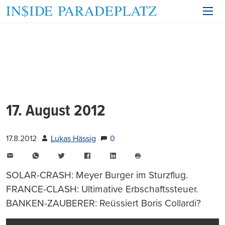
17. August 2012
17.8.2012
Lukas Hässig
0
E-
WhatsApp
Twitter
Facebook
LinkedIn
Mail
Seite
drucken
SOLAR-CRASH: Meyer Burger im Sturzflug.
FRANCE-CLASH: Ultimative Erbschaftssteuer.
BANKEN-ZAUBERER: Reüssiert Boris Collardi?