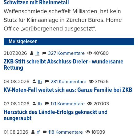
Schwitzen mit Rheinmetall
Waffenschmiede scheffelt Milliarden, hat kein
Stutz für Klimaanlage in Zürcher Büros. Home
Office „vorübergehend ausgesetzt“.
Meistgelesen
31.07.2026
lh
327 Kommentare
40'680
ZKB-Stift schreibt Abschluss-Dreier - wundersame
Rettung
04.08.2026
lh
231 Kommentare
31'626
KV-Noten-Fall weitet sich aus: Ganze Familie bei ZKB
03.08.2026
lh
171 Kommentare
20'003
Herzstück des Ländle-Erfolgs geknackt und
ausgeraubt
01.08.2026
rf
118 Kommentare
18'939