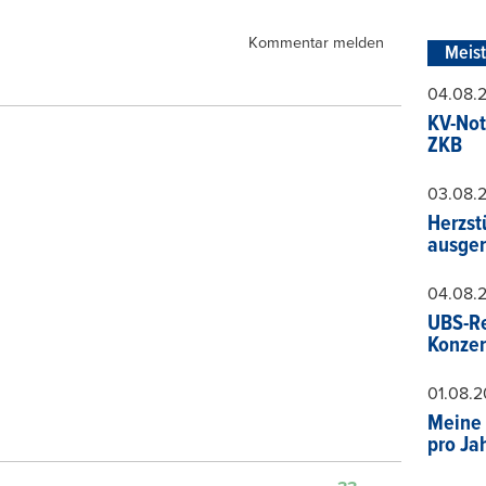
Kommentar melden
Meis
04.08.
KV-Not
ZKB
03.08.
Herzst
ausger
04.08.
UBS-Re
Konzer
01.08.
Meine 
pro Ja