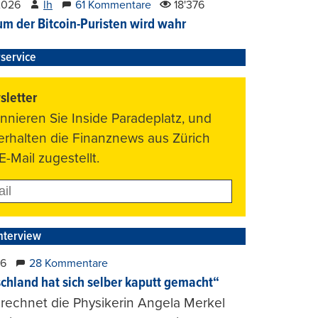
2026
lh
61 Kommentare
18'376
um der Bitcoin-Puristen wird wahr
service
letter
nnieren Sie Inside Paradeplatz, und
 erhalten die Finanznews aus Zürich
E-Mail zugestellt.
nterview
26
28 Kommentare
chland hat sich selber kaputt gemacht“
rechnet die Physikerin Angela Merkel