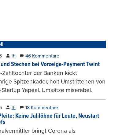
ll
6
lh
46 Kommentare
und Stechen bei Vorzeige-Payment Twint
Zahltochter der Banken kickt
hrige Spitzenkader, holt Umstrittenen von
-Startup Yapeal. Umsätze miserabel.
6
lh
18 Kommentare
leite: Keine Julilöhne für Leute, Neustart
efs
alvermittler bringt Corona als