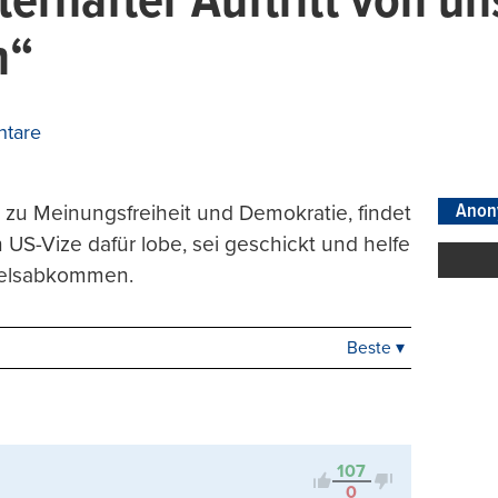
erhafter Auftritt von un
n“
tare
Anon
 zu Meinungsfreiheit und Demokratie, findet
 US-Vize dafür lobe, sei geschickt und helfe
ndelsabkommen.
Beste ▾
Beste
Neueste
Viele Antworten
Kontrovers
107
0