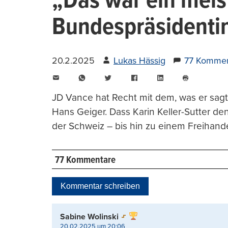
„Das war ein meist
Bundespräsidenti
20.2.2025
Lukas Hässig
77 Kommen
E-
WhatsApp
Twitter
Facebook
LinkedIn
Mail
Seite
drucken
JD Vance hat Recht mit dem, was er sagt
Hans Geiger. Dass Karin Keller-Sutter den
der Schweiz – bis hin zu einem Freiha
77 Kommentare
Kommentar schreiben
Sabine Wolinski
20.02.2025 um 20:06