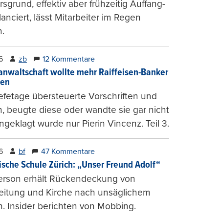
sgrund, effektiv aber frühzeitig Auffang-
lanciert, lässt Mitarbeiter im Regen
.
6
zb
12 Kommentare
anwaltschaft wollte mehr Raiffeisen-Banker
gen
fetage übersteuerte Vorschriften und
, beugte diese oder wandte sie gar nicht
ngeklagt wurde nur Pierin Vincenz. Teil 3.
6
bf
47 Kommentare
ische Schule Zürich: „Unser Freund Adolf“
erson erhält Rückendeckung von
leitung und Kirche nach unsäglichem
. Insider berichten von Mobbing.