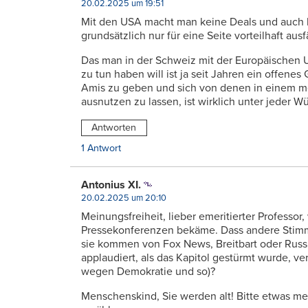
20.02.2025 um 19:51
Mit den USA macht man keine Deals und auch 
grundsätzlich nur für eine Seite vorteilhaft ausfä
Das man in der Schweiz mit der Europäischen U
zu tun haben will ist ja seit Jahren ein offene
Amis zu geben und sich von denen in einem m
ausnutzen zu lassen, ist wirklich unter jeder W
Antworten
1 Antwort
Antonius XI.
20.02.2025 um 20:10
Meinungsfreiheit, lieber emeritierter Professo
Pressekonferenzen bekäme. Dass andere Stimm
sie kommen von Fox News, Breitbart oder Russ
applaudiert, als das Kapitol gestürmt wurde, 
wegen Demokratie und so)?
Menschenskind, Sie werden alt! Bitte etwas me