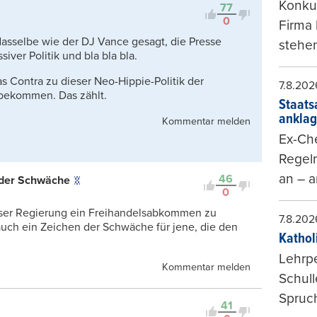
Konkur
77
0
Firma 
dasselbe wie der DJ Vance gesagt, die Presse
stehen
ver Politik und bla bla bla.
as Contra zu dieser Neo-Hippie-Politik der
7.8.202
bekommen. Das zählt.
Staats
ankla
Kommentar melden
Ex-Che
Regeln
an – a
46
n der Schwäche
0
ser Regierung ein Freihandelsabkommen zu
7.8.202
auch ein Zeichen der Schwäche für jene, die den
Kathol
Lehrp
Kommentar melden
Schul
Spruch
41