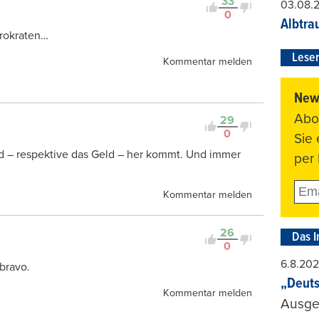
33
03.08.
0
Albtra
ürokraten…
Leser
Kommentar melden
News
Abo
29
0
Sie
nd – respektive das Geld – her kommt. Und immer
per 
Kommentar melden
26
Das I
0
6.8.20
bravo.
„Deuts
Kommentar melden
Ausge