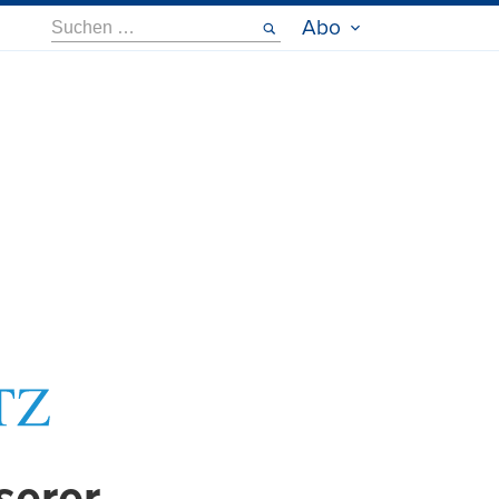
Suche
Abo
nach: