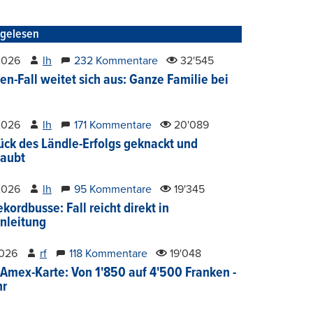
tgelesen
2026
lh
232 Kommentare
32'545
en-Fall weitet sich aus: Ganze Familie bei
2026
lh
171 Kommentare
20'089
ück des Ländle-Erfolgs geknackt und
aubt
2026
lh
95 Kommentare
19'345
kordbusse: Fall reicht direkt in
nleitung
2026
rf
118 Kommentare
19'048
Amex-Karte: Von 1'850 auf 4'500 Franken -
hr