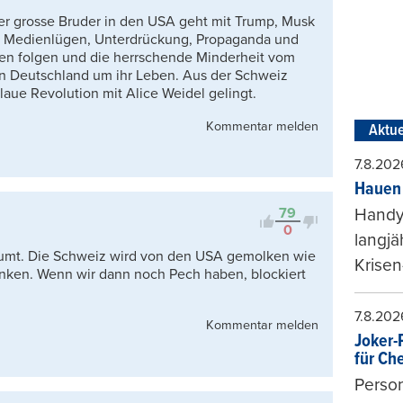
er grosse Bruder in den USA geht mit Trump, Musk
, Medienlügen, Unterdrückung, Propaganda und
nen folgen und die herrschende Minderheit vom
n Deutschland um ihr Leben. Aus der Schweiz
laue Revolution mit Alice Weidel gelingt.
Kommentar melden
Aktue
7.8.202
Hauen 
79
Handy-
0
langjä
äumt. Die Schweiz wird von den USA gemolken wie
Krisen
anken. Wenn wir dann noch Pech haben, blockiert
7.8.202
Kommentar melden
Joker-P
für Ch
Person