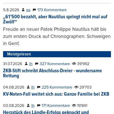
5.8.2026
ps
173 Kommentare
„61’500 bezahlt, aber Nautilus springt nicht mal auf
Zwölf“
Freude an neuer Patek Philippe Nautilus hält bis
zum ersten Druck auf Chronographen. Schweigen
in Genf.
Meistgelesen
31.07.2026
lh
327 Kommentare
39'992
ZKB-Stift schreibt Abschluss-Dreier - wundersame
Rettung
04.08.2026
lh
225 Kommentare
29'703
KV-Noten-Fall weitet sich aus: Ganze Familie bei ZKB
03.08.2026
lh
171 Kommentare
19'841
Herzstück des Ländle-Erfolgs geknackt und