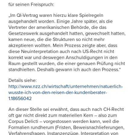
für seinen Freispruch:
„Im QI-Vertrag waren hierzu klare Spielregeln
ausgehandelt worden. Einige Jahre später, als die
Vertreter der amerikanischen Behörde, die das
Gesetzeswerk ausgehandelt hatten, gewechselt hatten,
kamen neue, die die Strukturen so nicht mehr
akzeptieren wollten. Mein Prozess zeigte aber, dass
diese Neuinterpretation auch nach US-Recht nicht
korrekt war und deswegen Anschuldigungen in den
Raum gestellt wurden, die einer genauen Prüfung nicht
standhielten. Deshalb gewann ich auch den Prozess.“
Details siehe:
http://www.nzz.ch/wirtschaft/unternehmen/natuerlich-
wusste-ich-von-den-reisen-der-kundenberater-
1.18656042
An dieser Stelle sei erwähnt, dass auch nach CH-Recht
oft gar nicht direkt zum materiellen Kern – also zum
Corpus Delicti – vorgestossen werden kann, weil die
Formalien rundherum (Fristen, Beweisnachlieferungen,
Verfahrensfragen, Instanzenzüge, Interpretation von