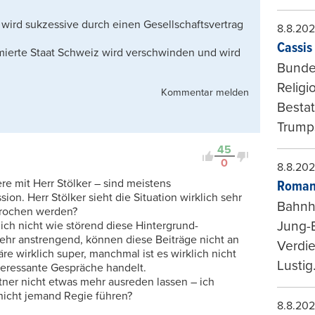
 wird sukzessive durch einen Gesellschaftsvertrag
8.8.20
Cassis 
imierte Staat Schweiz wird verschwinden und wird
Bundes
Religi
Kommentar melden
Bestat
Trumps
45
0
8.8.20
e mit Herr Stölker – sind meistens
Roman
ion. Herr Stölker sieht die Situation wirklich sehr
Bahnh
sprochen werden?
Jung-
ich nicht wie störend diese Hintergrund-
ehr anstrengend, können diese Beiträge nicht an
Verdie
wirklich super, manchmal ist es wirklich nicht
Lustig
teressante Gespräche handelt.
tner nicht etwas mehr ausreden lassen – ich
nicht jemand Regie führen?
8.8.20