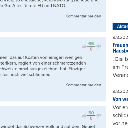
s No Go. Alles für die EU und NATO.
Kommentar melden
Aktue
9.8.20
65
Frauen
0
Hausbe
mmen, das auf Kosten von einigen wenigen
„Gisi 
terikern, regiert von einer schmarotzenden
am Fr
 Schweiz einmal ausgezeichnet hat. Einziger
alles noch viel schlimmer.
Verans
Kommentar melden
9.8.20
Von wa
Vor er
50
schild
0
vor ne
windet das Schweizer Volk und auf dem Gebiet