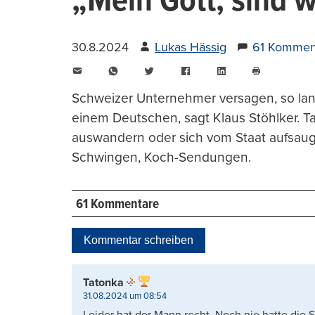
„Mein Gott, sind w
30.8.2024
Lukas Hässig
61 Kommen
E-
WhatsApp
Twitter
Facebook
LinkedIn
Mail
Seite
drucken
Schweizer Unternehmer versagen, so land
einem Deutschen, sagt Klaus Stöhlker. T
auswandern oder sich vom Staat aufsauge
Schwingen, Koch-Sendungen.
61 Kommentare
Kommentar schreiben
Tatonka
31.08.2024 um 08:54
Leider hat der Mann recht. Noch nie hatte die