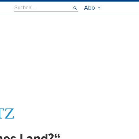
Suche
Abo
nach: