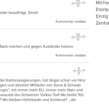
10
Michae
0
Etzelp
der beauftragt, Zensi!
Einzig
Kommentar melden
Zentra
10
0
m Sack machen und gegen Ausländer hetzen.
Kommentar melden
9
0
er Kantonsregierungen, hat längst schon vor Hinz
hrigen und devoten Mitläufer von Soros & Schwab
eologie“, mit immer mehr EU, immer mehr Nato und
wusst des Schweizer Volkes Tod! Wo bleibt Tell,
l? Wo bleiben Hellebarde und Armbrust? …die