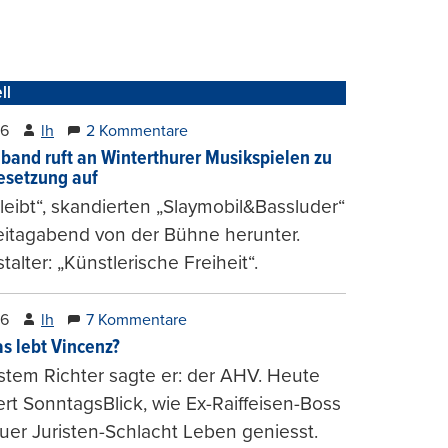
ll
26
lh
2 Kommentare
band ruft an Winterthurer Musikspielen zu
setzung auf
bleibt“, skandierten „Slaymobil&Bassluder“
eitagabend von der Bühne herunter.
talter: „Künstlerische Freiheit“.
26
lh
7 Kommentare
s lebt Vincenz?
stem Richter sagte er: der AHV. Heute
ert SonntagsBlick, wie Ex-Raiffeisen-Boss
uer Juristen-Schlacht Leben geniesst.