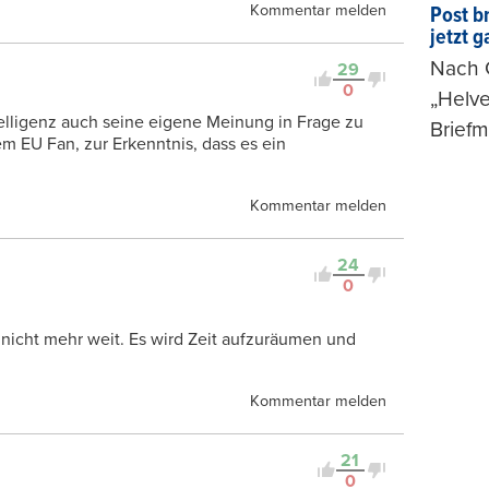
Kommentar melden
Post b
jetzt 
Nach G
29
0
„Helve
telligenz auch seine eigene Meinung in Frage zu
Briefm
em EU Fan, zur Erkenntnis, dass es ein
Kommentar melden
24
0
nicht mehr weit. Es wird Zeit aufzuräumen und
Kommentar melden
21
0