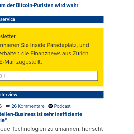
um der Bitcoin-Puristen wird wahr
service
letter
nnieren Sie Inside Paradeplatz, und
 erhalten die Finanznews aus Zürich
E-Mail zugestellt.
nterview
6
26 Kommentare
Podcast
ellen-Business ist sehr ineffiziente
rie“
 neue Technologien zu umarmen, herrscht