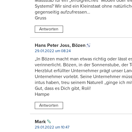
Massstab für ein „erfolgreiches“ Modell oder v
Systems? Wir sind ein Kleinstaat ohne natürlic
gegenseitig aufzufressen…
Gruss
Antworten
Hans Peter Joss, Bözen
29.01.2022 um 08:24
„In Bözen macht man etwas richtig oder lässt e
verinnerlicht. Bözen, in der Sonnenstube, der T
Herzblut erfüllter Unternehmer prägt unser Lan
Unternehmer vorlebt. Seine Unternehmer müsse
intus haben, treu seinem Naturell „ginge ich m
Gut, dass es Dich gibt, Roli!
Hampe
Antworten
Mark
29.01.2022 um 10:47