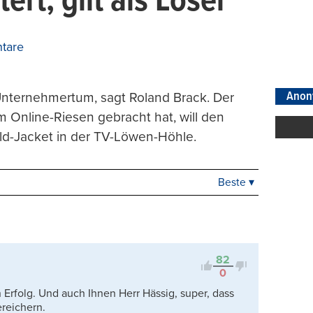
ert, gilt als Loser“
tare
Anon
Unternehmertum, sagt Roland Brack. Der
Online-Riesen gebracht hat, will den
old-Jacket in der TV-Löwen-Höhle.
Beste ▾
Beste
Neueste
Viele Antworten
Kontrovers
82
0
n Erfolg. Und auch Ihnen Herr Hässig, super, dass
reichern.