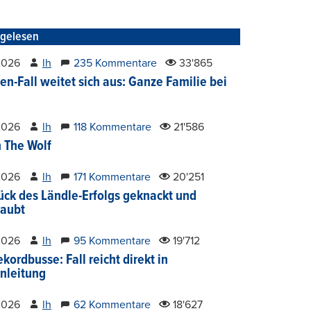
tgelesen
2026
lh
235 Kommentare
33'865
en-Fall weitet sich aus: Ganze Familie bei
2026
lh
118 Kommentare
21'586
 The Wolf
2026
lh
171 Kommentare
20'251
ück des Ländle-Erfolgs geknackt und
aubt
2026
lh
95 Kommentare
19'712
kordbusse: Fall reicht direkt in
nleitung
2026
lh
62 Kommentare
18'627