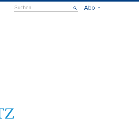
Suche
Abo
nach: