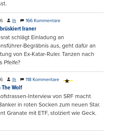
st.
26
lh
166 Kommentare
brüskiert Iraner
rat schlägt Einladung an
onsführer-Begräbnis aus, geht dafür an
tung von Ex-Katar-Ruler. Tanzen nach
 Pfeife?
26
lh
118 Kommentare
 The Wolf
ofstrassen-Interview von SRF macht
Banker in roten Socken zum neuen Star.
nt Granate mit ETF, stolziert wie Geck.
.