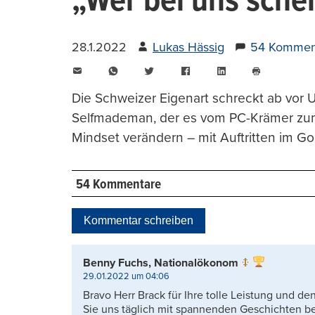
„Wer bei uns scheit
28.1.2022
Lukas Hässig
54 Kommen
E-
WhatsApp
Twitter
Facebook
LinkedIn
Mail
Seite
drucken
Die Schweizer Eigenart schreckt ab vor 
Selfmademan, der es vom PC-Krämer zum 
Mindset verändern – mit Auftritten im G
54 Kommentare
Kommentar schreiben
Benny Fuchs, Nationalökonom
29.01.2022 um 04:06
Bravo Herr Brack für Ihre tolle Leistung und de
Sie uns täglich mit spannenden Geschichten be