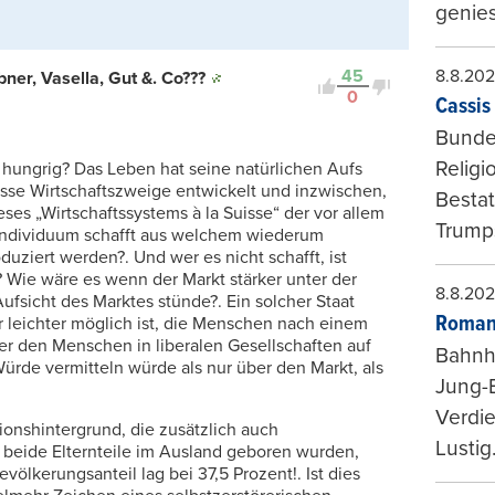
genies
45
8.8.20
er, Vasella, Gut &. Co???
0
Cassis 
Bundes
Religi
hungrig? Das Leben hat seine natürlichen Aufs
osse Wirtschaftszweige entwickelt und inzwischen,
Bestat
dieses „Wirtschaftssystems à la Suisse“ der vor allem
Trumps
 Individuum schafft aus welchem wiederum
ziert werden?. Und wer es nicht schafft, ist
t? Wie wäre es wenn der Markt stärker unter der
8.8.20
Aufsicht des Marktes stünde?. Ein solcher Staat
Roman
r leichter möglich ist, die Menschen nach einem
er den Menschen in liberalen Gesellschaften auf
Bahnh
rde vermitteln würde als nur über den Markt, als
Jung-
Verdie
ionshintergrund, die zusätzlich auch
Lustig
 beide Elternteile im Ausland geboren wurden,
völkerungsanteil lag bei 37,5 Prozent!. Ist dies