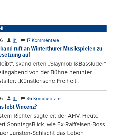
ll
26
lh
17 Kommentare
band ruft an Winterthurer Musikspielen zu
setzung auf
bleibt“, skandierten „Slaymobil&Bassluder“
eitagabend von der Bühne herunter.
talter: „Künstlerische Freiheit“.
26
lh
36 Kommentare
s lebt Vincenz?
stem Richter sagte er: der AHV. Heute
ert SonntagsBlick, wie Ex-Raiffeisen-Boss
uer Juristen-Schlacht das Leben