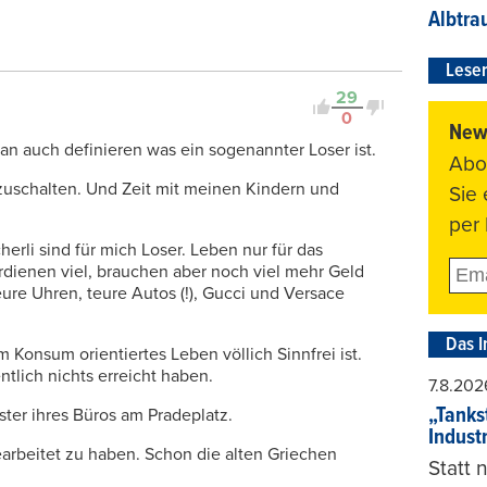
Albtra
Leser
29
0
News
man auch definieren was ein sogenannter Loser ist.
Abo
zuschalten. Und Zeit mit meinen Kindern und
Sie
per 
rli sind für mich Loser. Leben nur für das
dienen viel, brauchen aber noch viel mehr Geld
ure Uhren, teure Autos (!), Gucci und Versace
Das I
m Konsum orientiertes Leben völlich Sinnfrei ist.
tlich nichts erreicht haben.
7.8.202
„Tankst
ter ihres Büros am Pradeplatz.
Indust
arbeitet zu haben. Schon die alten Griechen
Statt