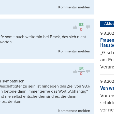
Kommentar melden
Aktue
68
0
9.8.20
e somit auch weiterhin bei Brack, das sich nicht
Frauen
worten.
Hausbe
Kommentar melden
„Gisi 
am Fr
Verans
65
0
r sympathisch!
9.8.20
eschäftigter zu sein ist hingegen das Ziel von 98%
Von wa
Ich betone dann immer gerne das Wort „Abhängig“.
Vor er
 nie selbst entscheiden sind es, die dann
elbst denken.
schild
vor ne
Kommentar melden