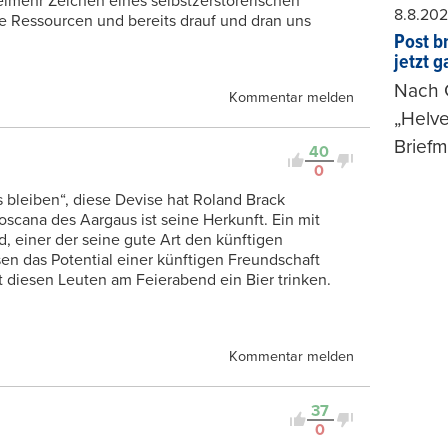
ielmehr Zeichen eines selbstzerstörerischen
8.8.20
he Ressourcen und bereits drauf und dran uns
Post b
jetzt 
Nach G
Kommentar melden
„Helve
Briefm
40
0
s bleiben“, diese Devise hat Roland Brack
oscana des Aargaus ist seine Herkunft. Ein mit
d, einer der seine gute Art den künftigen
n das Potential einer künftigen Freundschaft
it diesen Leuten am Feierabend ein Bier trinken.
Kommentar melden
37
0