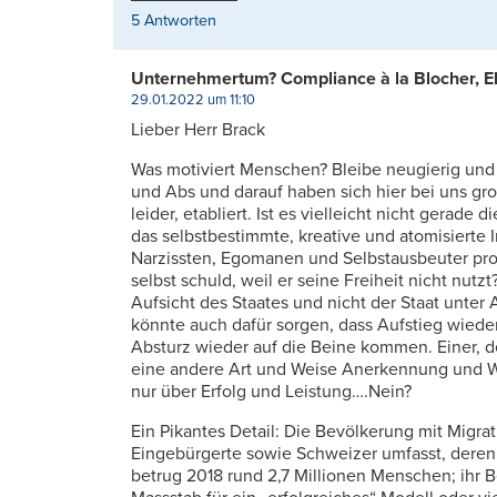
5 Antworten
Unternehmertum? Compliance à la Blocher, Ebn
29.01.2022 um 11:10
Lieber Herr Brack
Was motiviert Menschen? Bleibe neugierig und 
und Abs und darauf haben sich hier bei uns gr
leider, etabliert. Ist es vielleicht nicht gerade 
das selbstbestimmte, kreative und atomisierte
Narzissten, Egomanen und Selbstausbeuter produ
selbst schuld, weil er seine Freiheit nicht nutz
Aufsicht des Staates und nicht der Staat unter 
könnte auch dafür sorgen, dass Aufstieg wiede
Absturz wieder auf die Beine kommen. Einer, d
eine andere Art und Weise Anerkennung und Wü
nur über Erfolg und Leistung….Nein?
Ein Pikantes Detail: Die Bevölkerung mit Migrat
Eingebürgerte sowie Schweizer umfasst, deren
betrug 2018 rund 2,7 Millionen Menschen; ihr Be