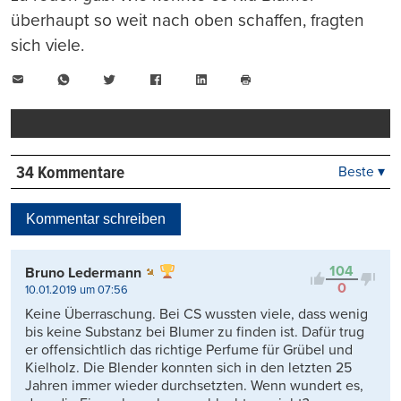
überhaupt so weit nach oben schaffen, fragten
sich viele.
E-
WhatsApp
Twitter
Facebook
LinkedIn
Mail
Seite
drucken
34 Kommentare
Beste ▾
Beste
Neueste
Kommentar schreiben
Viele Antworten
Kontrovers
104
Bruno Ledermann
0
10.01.2019 um 07:56
Keine Überraschung. Bei CS wussten viele, dass wenig
bis keine Substanz bei Blumer zu finden ist. Dafür trug
er offensichtlich das richtige Perfume für Grübel und
Kielholz. Die Blender konnten sich in den letzten 25
Jahren immer wieder durchsetzten. Wenn wundert es,