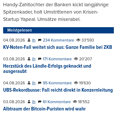
Handy-Zahltochter der Banken kickt langjährige
Spitzenkader, holt Umstrittenen von Krisen-
Startup Yapeal. Umsätze miserabel.
Meistgelesen
04.08.2026
lh
234 Kommentare
33'593
KV-Noten-Fall weitet sich aus: Ganze Familie bei ZKB
03.08.2026
lh
171 Kommentare
20'207
Herzstück des Ländle-Erfolgs geknackt und
ausgeraubt
04.08.2026
lh
95 Kommentare
19'630
UBS-Rekordbusse: Fall reicht direkt in Konzernleitung
03.08.2026
lh
61 Kommentare
18'552
Albtraum der Bitcoin-Puristen wird wahr