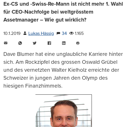
Ex-CS und -Swiss-Re-Mann ist nicht mehr 1. Wahl
für CEO-Nachfolge bei weltgrösstem
Assetmanager – Wie gut wirklich?
10.1.2019
Lukas Hässig
34
1.165
E-
WhatsApp
Twitter
Facebook
LinkedIn
Mail
Seite
drucken
Dave Blumer hat eine unglaubliche Karriere hinter
sich. Am Rockzipfel des grossen Oswald Grübel
und des vernetzten Walter Kielholz erreichte der
Schweizer in jungen Jahren den Olymp des
hiesigen Finanzhimmels.