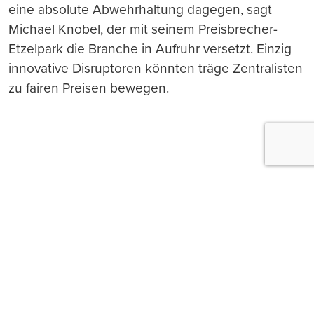
eine absolute Abwehrhaltung dagegen, sagt
Michael Knobel, der mit seinem Preisbrecher-
Etzelpark die Branche in Aufruhr versetzt. Einzig
innovative Disruptoren könnten träge Zentralisten
zu fairen Preisen bewegen.
Push-Nachrichten
Möchten Sie Push-Nachrichten erhalten, wenn wir
wichtige News veröffentlichen? Abmeldung jederzeit
in den Browser‑Einstellungen möglich.