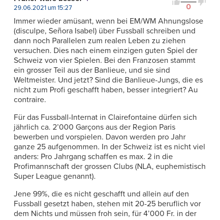
0
29.06.2021 um 15:27
Immer wieder amüsant, wenn bei EM/WM Ahnungslose
(disculpe, Señora Isabel) über Fussball schreiben und
dann noch Parallelen zum realen Leben zu ziehen
versuchen. Dies nach einem einzigen guten Spiel der
Schweiz von vier Spielen. Bei den Franzosen stammt
ein grosser Teil aus der Banlieue, und sie sind
Weltmeister. Und jetzt? Sind die Banlieue-Jungs, die es
nicht zum Profi geschafft haben, besser integriert? Au
contraire.
Für das Fussball-Internat in Clairefontaine dürfen sich
jährlich ca. 2’000 Garçons aus der Region Paris
bewerben und vorspielen. Davon werden pro Jahr
ganze 25 aufgenommen. In der Schweiz ist es nicht viel
anders: Pro Jahrgang schaffen es max. 2 in die
Profimannschaft der grossen Clubs (NLA, euphemistisch
Super League genannt).
Jene 99%, die es nicht geschafft und allein auf den
Fussball gesetzt haben, stehen mit 20-25 beruflich vor
dem Nichts und müssen froh sein, für 4’000 Fr. in der