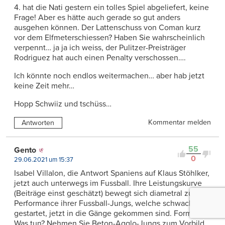
4. hat die Nati gestern ein tolles Spiel abgeliefert, keine
Frage! Aber es hätte auch gerade so gut anders
ausgehen können. Der Lattenschuss von Coman kurz
vor dem Elfmeterschiessen? Haben Sie wahrscheinlich
verpennt… ja ja ich weiss, der Pulitzer-Preisträger
Rodriguez hat auch einen Penalty verschossen….
Ich könnte noch endlos weitermachen… aber hab jetzt
keine Zeit mehr…
Hopp Schwiiz und tschüss…
Kommentar melden
Antworten
55
Gento
0
29.06.2021 um 15:37
Isabel Villalon, die Antwort Spaniens auf Klaus Stöhlker,
jetzt auch unterwegs im Fussball. Ihre Leistungskurve
(Beiträge einst geschätzt) bewegt sich diametral zur
Performance ihrer Fussball-Jungs, welche schwach
gestartet, jetzt in die Gänge gekommen sind. Formkrise!
Was tun? Nehmen Sie Beton-Agglo-Jungs zum Vorbild,