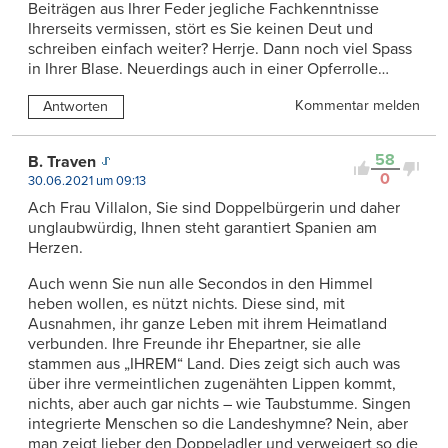
Beiträgen aus Ihrer Feder jegliche Fachkenntnisse
Ihrerseits vermissen, stört es Sie keinen Deut und
schreiben einfach weiter? Herrje. Dann noch viel Spass
in Ihrer Blase. Neuerdings auch in einer Opferrolle…
Kommentar melden
Antworten
58
B. Traven
0
30.06.2021 um 09:13
Ach Frau Villalon, Sie sind Doppelbürgerin und daher
unglaubwürdig, Ihnen steht garantiert Spanien am
Herzen.
Auch wenn Sie nun alle Secondos in den Himmel
heben wollen, es nützt nichts. Diese sind, mit
Ausnahmen, ihr ganze Leben mit ihrem Heimatland
verbunden. Ihre Freunde ihr Ehepartner, sie alle
stammen aus „IHREM“ Land. Dies zeigt sich auch was
über ihre vermeintlichen zugenähten Lippen kommt,
nichts, aber auch gar nichts – wie Taubstumme. Singen
integrierte Menschen so die Landeshymne? Nein, aber
man zeigt lieber den Doppeladler und verweigert so die