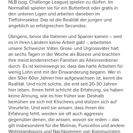
NLB (sog. Challenge League) spielen zu dürfen. Im
Normalfall spielen sie für ein Butterbrot oder gratis in
den unteren Ligen und arbeiten daneben im
Tieflohnsektor. Das ist die Realität der jungen und
angeblich so erfolgreichen Secondos.
Übrigens, bevor die Italiener und Spanier kamen – weil
es in ihren Ländern keine Arbeit gab! -, arbeiteten
unsere Schweizer Väter, Gross- und Urgrossväter hart
an sechs Tagen in der Woche als Büezer und brachten
ihre meist kinderreichen Familien als Alleinverdiener
durch. Es ist keineswegs so, dass das harte Arbeiten für
wenig Lohn erst mit der Einwanderung begann. Wer in
den 50er-60er Jahren hier aufgewachsen ist, kennt die
Realität. Und nicht solche, die erst seit 20-30 Jahren
hier leben. Ihnen fehlt schlicht die Erfahrung, sie haben
keine Ahnung, wie es hier früher war. Deshalb
bemühen sie sich mit Klischees und stützen sich auf
Vorurteile. Und weil sie wissen, dass ihnen die
Erfahrung fehlt, werden sie oft auch aggressiv
gegenüber denen, die wissen, wovon sie reden – das
gilt insbesondere für die Molinas, Funicellos und andere
Wohlstandssozis und Nachkommen von Kommunisten.