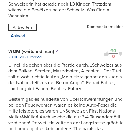
Schweizerin hat gerade noch 1.3 Kinder! Trotzdem
wächst die Bevölkerung der Schweiz. Was für ein
Wahnsinn.
Kommentar melden
Antworten
1 Antwort
90
WOM (white old man)
0
29.06.2021 um 15:20
Ui nei, da gehen aber die Pferde durch. „Schweizer aus
dem Balkan, Serbien, Mazedonien, Albanien“. Der Titel
sollte wohl richtig lauten „Mein Herz gehört den Jugo’s
der Nationalelf aus der Beton-Agglo“. Ferrari-Fahrer,
Lamborghini-Fahrer, Bentley-Fahrer.
Gestern gab es hunderte von Überschwemmungen und
bei den Feuerwehren waren es keine Auto-Poser die
Hilfe leisteten, es waren Ur-Schweizer, First Nations,
Meiler&Müller! Auch solche die nur 3-4 Tausendernötli
verdienen! Derweil Helvetiç an der Langstrasse grööhlte
und heute gibt es kein anderes Thema als das