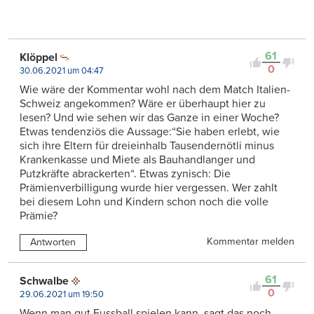
61
Klöppel
0
30.06.2021 um 04:47
Wie wäre der Kommentar wohl nach dem Match Italien-
Schweiz angekommen? Wäre er überhaupt hier zu
lesen? Und wie sehen wir das Ganze in einer Woche?
Etwas tendenziös die Aussage:“Sie haben erlebt, wie
sich ihre Eltern für dreieinhalb Tausendernötli minus
Krankenkasse und Miete als Bauhandlanger und
Putzkräfte abrackerten“. Etwas zynisch: Die
Prämienverbilligung wurde hier vergessen. Wer zahlt
bei diesem Lohn und Kindern schon noch die volle
Prämie?
Kommentar melden
Antworten
61
Schwalbe
0
29.06.2021 um 19:50
Wenn man gut Fussball spielen kann, sagt das noch