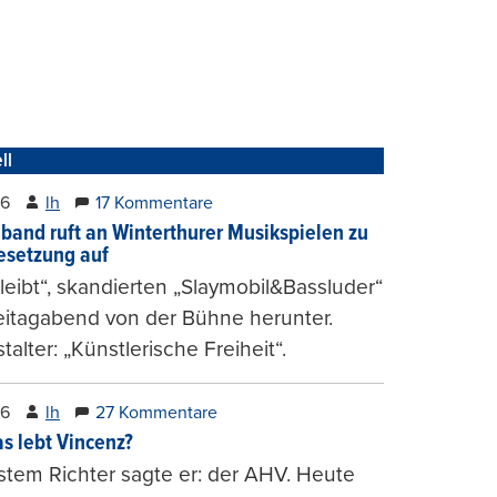
ll
26
lh
17 Kommentare
band ruft an Winterthurer Musikspielen zu
setzung auf
bleibt“, skandierten „Slaymobil&Bassluder“
eitagabend von der Bühne herunter.
talter: „Künstlerische Freiheit“.
26
lh
27 Kommentare
s lebt Vincenz?
stem Richter sagte er: der AHV. Heute