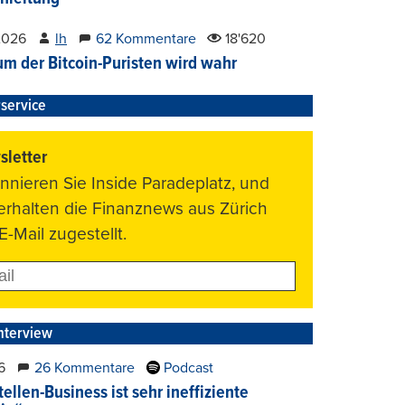
2026
lh
62 Kommentare
18'620
um der Bitcoin-Puristen wird wahr
service
letter
nnieren Sie Inside Paradeplatz, und
 erhalten die Finanznews aus Zürich
E-Mail zugestellt.
nterview
6
26 Kommentare
Podcast
ellen-Business ist sehr ineffiziente