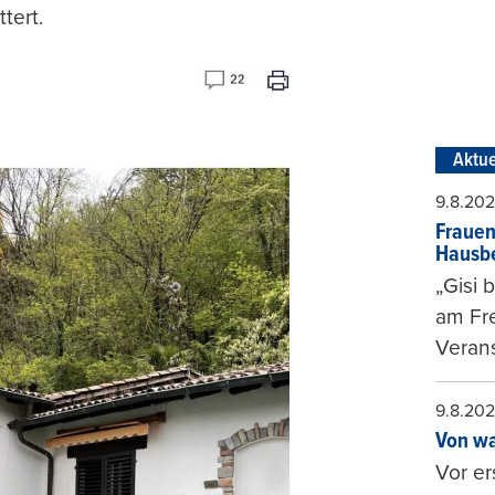
ttert.
Aktue
9.8.20
Frauen
Hausbe
„Gisi 
am Fr
Verans
9.8.20
Von wa
Vor er