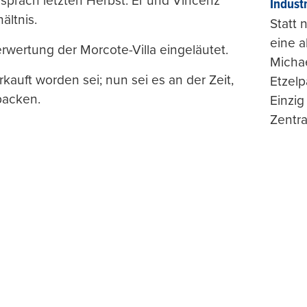
spräch letzten Herbst. Er und Vincenz
Indust
ältnis.
Statt
eine 
wertung der Morcote-Villa eingeläutet.
Michae
verkauft worden sei; nun sei es an der Zeit,
Etzelp
packen.
Einzig
Zentra