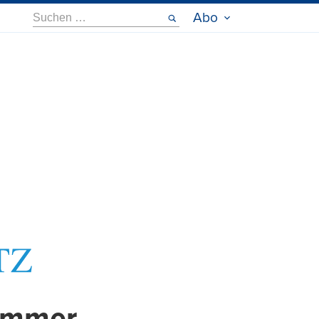
Suche
Abo
nach: