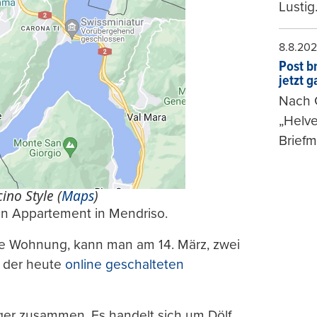
Lustig
8.8.20
Post b
jetzt 
Nach G
„Helve
Briefm
ino Style (
Maps
)
in Appartement in Mendriso.
die Wohnung, kann man am 14. März, zwei
s der heute
online geschalteten
er zusammen. Es handelt sich um Dölf