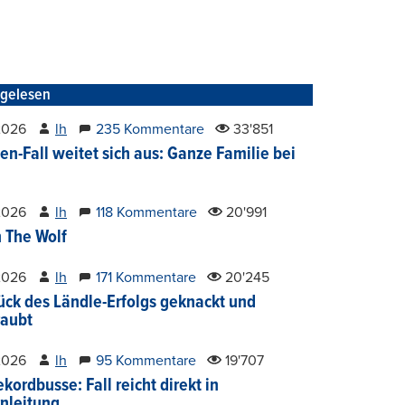
tgelesen
2026
lh
235 Kommentare
33'851
en-Fall weitet sich aus: Ganze Familie bei
2026
lh
118 Kommentare
20'991
 The Wolf
2026
lh
171 Kommentare
20'245
ück des Ländle-Erfolgs geknackt und
aubt
2026
lh
95 Kommentare
19'707
kordbusse: Fall reicht direkt in
nleitung