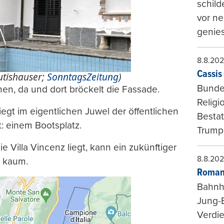
schild
vor ne
genies
8.8.20
Cassis 
Rutishauser;
SonntagsZeitung
)
Bundes
en, da und dort bröckelt die Fassade.
Religi
iegt im eigentlichen Juwel der öffentlichen
Bestat
: einem Bootsplatz.
Trumps
Villa Vincenz liegt, kann ein zukünftiger
8.8.20
t kaum.
Roman
Bahnh
Jung-
Verdie