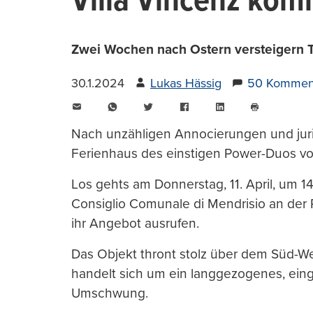
Villa Vincenz kom
Zwei Wochen nach Ostern versteigern T
30.1.2024
Lukas Hässig
50 Kommen
E-
WhatsApp
Twitter
Facebook
LinkedIn
Mail
Seite
drucken
Nach unzähligen Annocierungen und juris
Ferienhaus des einstigen Power-Duos von
Los gehts am Donnerstag, 11. April, um 14
Consiglio Comunale di Mendrisio an der 
ihr Angebot ausrufen.
Das Objekt thront stolz über dem Süd-We
handelt sich um ein langgezogenes, ein
Umschwung.