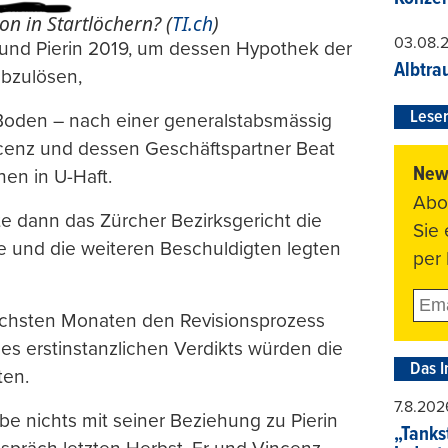
n in Startlöchern? (
TI.ch
)
03.08.
eund Pierin 2019, um dessen Hypothek der
Albtra
abzulösen,
Leser
Boden – nach einer generalstabsmässig
ncenz und dessen Geschäftspartner Beat
News
en in U-Haft.
Abo
ilte dann das Zürcher Bezirksgericht die
Sie
ie und die weiteren Beschuldigten legten
per 
nächsten Monaten den Revisionsprozess
des erstinstanzlichen Verdikts würden die
Das I
ten.
7.8.202
abe nichts mit seiner Beziehung zu Pierin
„Tankst