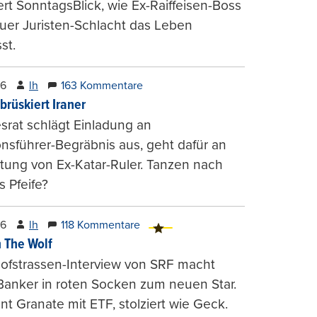
ert SonntagsBlick, wie Ex-Raiffeisen-Boss
uer Juristen-Schlacht das Leben
st.
26
lh
163 Kommentare
brüskiert Iraner
rat schlägt Einladung an
onsführer-Begräbnis aus, geht dafür an
tung von Ex-Katar-Ruler. Tanzen nach
 Pfeife?
26
lh
118 Kommentare
 The Wolf
ofstrassen-Interview von SRF macht
Banker in roten Socken zum neuen Star.
nt Granate mit ETF, stolziert wie Geck.