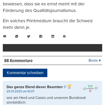
bewiesen, dass sie es ernst meint mit der
Förderung des Qualitätsjournalismus.
Ein solches Printmedium braucht die Schweiz
mehr denn je.
E-
WhatsApp
Twitter
Facebook
LinkedIn
Mail
Seite
drucken
88 Kommentare
Beste ▾
Beste
Neueste
Kommentar schreiben
Viele Antworten
Kontrovers
111
Das ganze Elend dieser Beamten
0
25.01.2025 um 10:07
wie am Herd und Cassis und unserem Bundesrat
sinnbildlich: