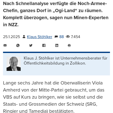
Nach Schnellanalyse verfügte die Noch-Armee-
Chefin, ganzes Dorf in „Ogi-Land“ zu räumen.
Komplett überzogen, sagen nun Minen-Experten
in NZZ.
25.1.2025
Klaus Stöhlker
88
7.454
E-
WhatsApp
Twitter
Facebook
LinkedIn
Mail
Seite
drucken
Klaus J. Stöhlker ist Unternehmens­berater für
Öffentlichkeits­bildung in Zollikon.
Lange sechs Jahre hat die Oberwalliserin Viola
Amherd von der Mitte-Partei gebraucht, um das
VBS auf Kurs zu bringen, wie sie selbst und die
Staats- und Grossmedien der Schweiz (SRG,
Ringier und Tamedia) bestätigten.