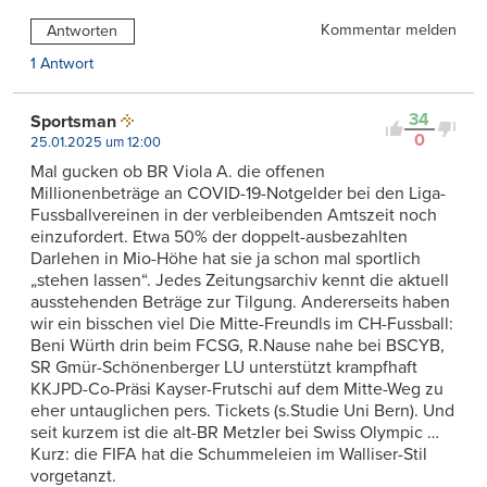
Kommentar melden
Antworten
1 Antwort
34
Sportsman
0
25.01.2025 um 12:00
Mal gucken ob BR Viola A. die offenen
Millionenbeträge an COVID-19-Notgelder bei den Liga-
Fussballvereinen in der verbleibenden Amtszeit noch
einzufordert. Etwa 50% der doppelt-ausbezahlten
Darlehen in Mio-Höhe hat sie ja schon mal sportlich
„stehen lassen“. Jedes Zeitungsarchiv kennt die aktuell
ausstehenden Beträge zur Tilgung. Andererseits haben
wir ein bisschen viel Die Mitte-Freundls im CH-Fussball:
Beni Würth drin beim FCSG, R.Nause nahe bei BSCYB,
SR Gmür-Schönenberger LU unterstützt krampfhaft
KKJPD-Co-Präsi Kayser-Frutschi auf dem Mitte-Weg zu
eher untauglichen pers. Tickets (s.Studie Uni Bern). Und
seit kurzem ist die alt-BR Metzler bei Swiss Olympic …
Kurz: die FIFA hat die Schummeleien im Walliser-Stil
vorgetanzt.