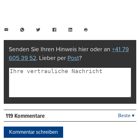
E-
WhatsApp
Twitter
Facebook
LinkedIn
Mail
Seite
drucken
Senden Sie Ihren Hinweis hier oder an
+41 79
605 39 52
. Lieber per
Post
?
119 Kommentare
Beste ▾
Beste
Neueste
Kommentar schreiben
Viele Antworten