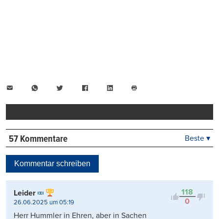
E-
WhatsApp
Twitter
Facebook
LinkedIn
Mail
Seite
drucken
57 Kommentare
Beste ▾
Beste
Neueste
Kommentar schreiben
Viele Antworten
Kontrovers
118
Leider
0
26.06.2025 um 05:19
Herr Hummler in Ehren, aber in Sachen