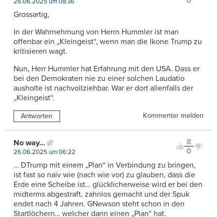
0
26.06.2025 um 08:36
Grossartig,
In der Wahrnehmung von Herrn Hummler ist man
offenbar ein „Kleingeist“, wenn man die Ikone Trump zu
kritisieren wagt.
Nun, Herr Hummler hat Erfahrung mit den USA. Dass er
bei den Demokraten nie zu einer solchen Laudatio
ausholte ist nachvollziehbar. War er dort allenfalls der
„Kleingeist“.
Kommentar melden
Antworten
8
No way...
0
26.06.2025 um 06:22
… DTrump mit einem „Plan“ in Verbindung zu bringen,
ist fast so naiv wie (nach wie vor) zu glauben, dass die
Erde eine Scheibe ist… glücklicherweise wird er bei den
midterms abgestraft, zahnlos gemacht und der Spuk
endet nach 4 Jahren. GNewson steht schon in den
Startlöchern… welcher dann einen „Plan“ hat.