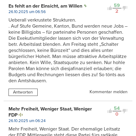
59
Es fehlt an der Einsicht, am Willen
2
26.10.2025 um 06:56
Ueberall verkrustete Strukturen.
. Auf Stufe Gemeine, Kanton, Bund werden neue Jobs –
keine Billigjobs – für parteinahe Personen geschaffen.
Die Exekutivmitglieder lassen sich von der Verwaltung
betr. Arbeitslast blenden. Am Freitag steht „Schalter
geschlossen, keine Bürozeit“ und dies alles unter
bürgerlicher Hoheit. Man müsse attraktive Arbeitsplätze
anbieten. Kein Wille, Staatsquote zu senken. Nur hohle
Parolen Man könne sich diesjafinanziell erlauben; die
Budgets und Rechnungen liessen dies zu! So tönts aus
den Amtshäusern.
Kommentar melden
Antworten
54
Mehr Freiheit, Weniger Staat, Weniger
0
FDP
26.10.2025 um 06:24
Mehr Freiheit, Weniger Staat. Der ehemalige Leitsatz
der FDP. Mittlerweile steht diese Partei fürs radikale