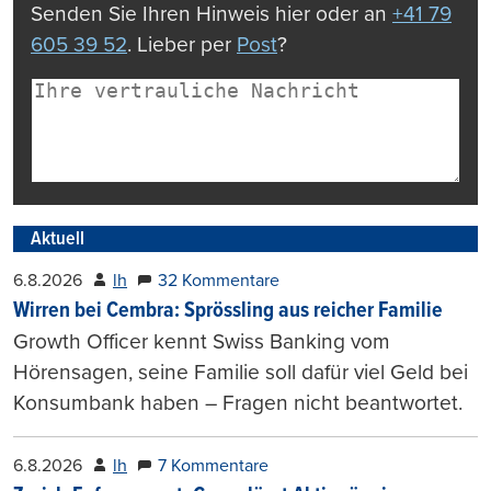
Senden Sie Ihren Hinweis hier oder an
+41 79
605 39 52
. Lieber per
Post
?
Aktuell
6.8.2026
lh
32 Kommentare
Wirren bei Cembra: Sprössling aus reicher Familie
Growth Officer kennt Swiss Banking vom
Hörensagen, seine Familie soll dafür viel Geld bei
Konsumbank haben – Fragen nicht beantwortet.
6.8.2026
lh
7 Kommentare