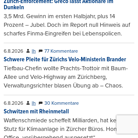
Zurich-Enforcement: Greco lässt Aktionäre im
Dunkeln
3,5 Mrd. Gewinn im ersten Halbjahr, plus 14
Prozent – Jubel. Doch im Report null Hinweis auf
scharfes Finma-Eingreifen bei Lebenspolicen.
6.8.2026
lh
77 Kommentare
Schwere Pleite für Zürichs Velo-Ministerin Brander
Tiefbau-Chefin wollte Prachts-Trottoir mit Baum-
Allee und Velo-Highway am Zürichberg,
Verwaltungsrichter blasen Übung ab – Chaos.
6.8.2026
lh
30 Kommentare
Schwitzen mit Rheinmetall
Waffenschmiede scheffelt Milliarden, hat kein
Stutz für Klimaanlage in Zürcher Büros. Home
Office „vorübergehend ausgesetzt“.