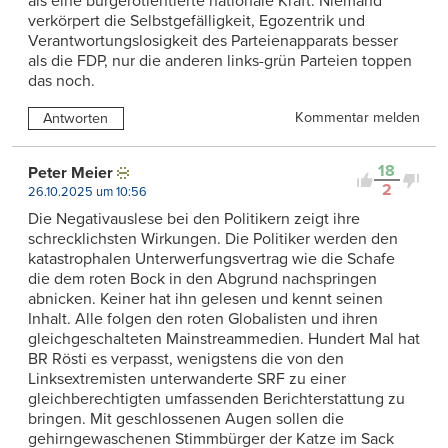
als eine bürgerotientierte nationale Kraft. Niemand
verkörpert die Selbstgefälligkeit, Egozentrik und
Verantwortungslosigkeit des Parteienapparats besser
als die FDP, nur die anderen links-grün Parteien toppen
das noch.
Kommentar melden
Antworten
18
Peter Meier
2
26.10.2025 um 10:56
Die Negativauslese bei den Politikern zeigt ihre
schrecklichsten Wirkungen. Die Politiker werden den
katastrophalen Unterwerfungsvertrag wie die Schafe
die dem roten Bock in den Abgrund nachspringen
abnicken. Keiner hat ihn gelesen und kennt seinen
Inhalt. Alle folgen den roten Globalisten und ihren
gleichgeschalteten Mainstreammedien. Hundert Mal hat
BR Rösti es verpasst, wenigstens die von den
Linksextremisten unterwanderte SRF zu einer
gleichberechtigten umfassenden Berichterstattung zu
bringen. Mit geschlossenen Augen sollen die
gehirngewaschenen Stimmbürger der Katze im Sack