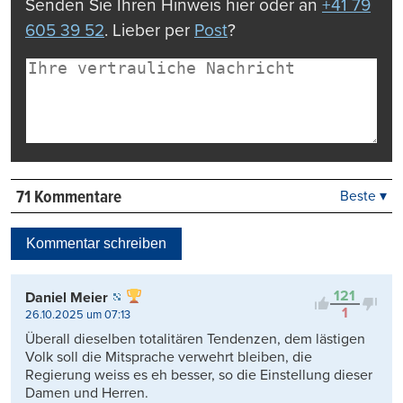
Senden Sie Ihren Hinweis hier oder an
+41 79
605 39 52
. Lieber per
Post
?
71 Kommentare
Beste ▾
Beste
Neueste
Kommentar schreiben
Viele Antworten
Kontrovers
121
Daniel Meier
1
26.10.2025 um 07:13
Überall dieselben totalitären Tendenzen, dem lästigen
Volk soll die Mitsprache verwehrt bleiben, die
Regierung weiss es eh besser, so die Einstellung dieser
Damen und Herren.