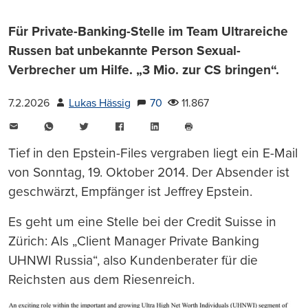
Für Private-Banking-Stelle im Team Ultrareiche
Russen bat unbekannte Person Sexual-
Verbrecher um Hilfe. „3 Mio. zur CS bringen“.
7.2.2026
Lukas Hässig
70
11.867
E-
WhatsApp
Twitter
Facebook
LinkedIn
Mail
Seite
drucken
Tief in den Epstein-Files vergraben liegt ein E-Mail
von Sonntag, 19. Oktober 2014. Der Absender ist
geschwärzt, Empfänger ist Jeffrey Epstein.
Es geht um eine Stelle bei der Credit Suisse in
Zürich: Als „Client Manager Private Banking
UHNWI Russia“, also Kundenberater für die
Reichsten aus dem Riesenreich.