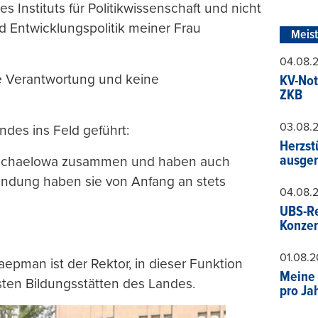
des Instituts für Politikwissenschaft und nicht
d Entwicklungspolitik meiner Frau
Meis
04.08.
he Verantwortung und keine
KV-Not
ZKB
03.08.
ndes ins Feld geführt:
Herzst
ausger
l Michaelowa zusammen und haben auch
bindung haben sie von Anfang an stets
04.08.
UBS-Re
Konzer
01.08.
aepman ist der Rektor, in dieser Funktion
Meine 
igsten Bildungsstätten des Landes.
pro Ja