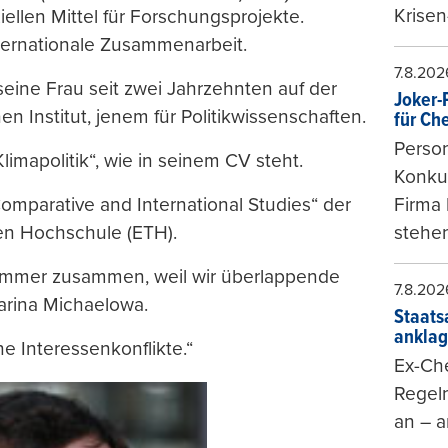
Krisen
iellen Mittel für Forschungsprojekte.
nternationale Zusammenarbeit.
7.8.202
seine Frau seit zwei Jahrzehnten auf der
Joker-P
en Institut, jenem für Politikwissenschaften.
für Ch
Person
Klimapolitik“, wie in seinem CV steht.
Konkur
Comparative and International Studies“ der
Firma 
en Hochschule (ETH).
stehen
 immer zusammen, weil wir überlappende
7.8.202
arina Michaelowa.
Staats
ankla
 Interessenkonflikte.“
Ex-Che
Regeln
an – a