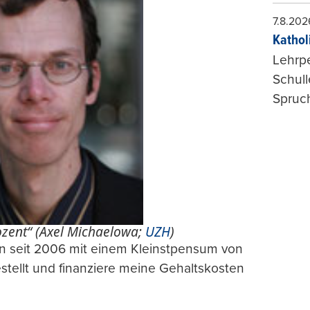
7.8.202
Kathol
Lehrp
Schul
Spruch
ozent“ (Axel Michaelowa;
UZH
)
bin seit 2006 mit einem Kleinstpensum von
estellt und finanziere meine Gehaltskosten