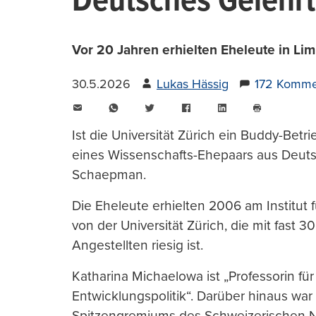
Deutsches Gelehrt
Vor 20 Jahren erhielten Eheleute in Limm
30.5.2026
Lukas Hässig
172 Komme
E-
WhatsApp
Twitter
Facebook
LinkedIn
Mail
Seite
drucken
Ist die Universität Zürich ein Buddy-Betr
eines Wissenschafts-Ehepaars aus Deuts
Schaepman.
Die Eheleute erhielten 2006 am Institut 
von der Universität Zürich, die mit fast 
Angestellten riesig ist.
Katharina Michaelowa ist „Professorin fü
Entwicklungspolitik“. Darüber hinaus war
Spitzengremiums des Schweizerischen N