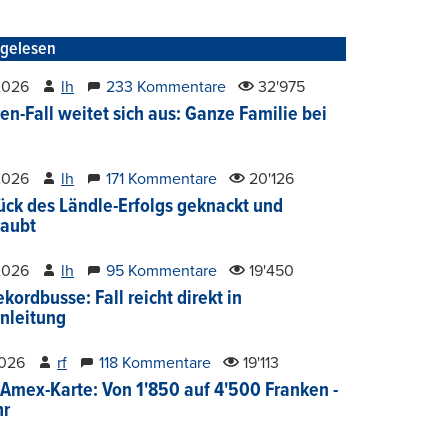
tgelesen
2026
lh
233 Kommentare
32'975
en-Fall weitet sich aus: Ganze Familie bei
2026
lh
171 Kommentare
20'126
ück des Ländle-Erfolgs geknackt und
aubt
2026
lh
95 Kommentare
19'450
kordbusse: Fall reicht direkt in
nleitung
2026
rf
118 Kommentare
19'113
Amex-Karte: Von 1'850 auf 4'500 Franken -
hr