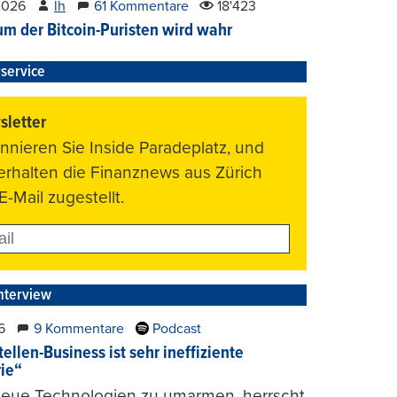
2026
lh
61 Kommentare
18'423
um der Bitcoin-Puristen wird wahr
service
letter
nnieren Sie Inside Paradeplatz, und
 erhalten die Finanznews aus Zürich
E-Mail zugestellt.
nterview
6
9 Kommentare
Podcast
ellen-Business ist sehr ineffiziente
rie“
 neue Technologien zu umarmen, herrscht