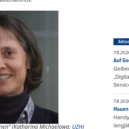
Aktue
7.8.202
Auf Go
Gelbe
„Digit
Servic
7.8.202
Hauen 
Handy-
langjä
men“ (Katharina Michaelowa;
UZH
)