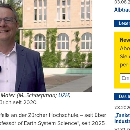
03.08.
Albtra
Leser
News
Abo
Sie
per 
a Mater (M. Schaepman;
UZH
)
Das I
ürich seit 2020.
7.8.202
alls an der Zürcher Hochschule – seit über
„Tankst
Indust
fessor of Earth System Science“, seit 2025
Statt