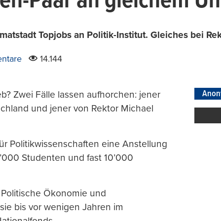
en-Paar an gleichem Uni 
atstadt Topjobs an Politik-Institut. Gleiches bei Re
ntare
14.144
Anon
ieb? Zwei Fälle lassen aufhorchen: jener
chland und jener von Rektor Michael
für Politikwissenschaften eine Anstellung
30’000 Studenten und fast 10’000
r Politische Ökonomie und
 sie bis vor wenigen Jahren im
ationalfonds.