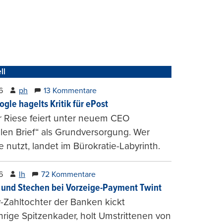
ll
6
ph
13 Kommentare
ogle hagelts Kritik für ePost
r Riese feiert unter neuem CEO
alen Brief“ als Grundversorgung. Wer
e nutzt, landet im Bürokratie-Labyrinth.
6
lh
72 Kommentare
und Stechen bei Vorzeige-Payment Twint
Zahltochter der Banken kickt
hrige Spitzenkader, holt Umstrittenen von