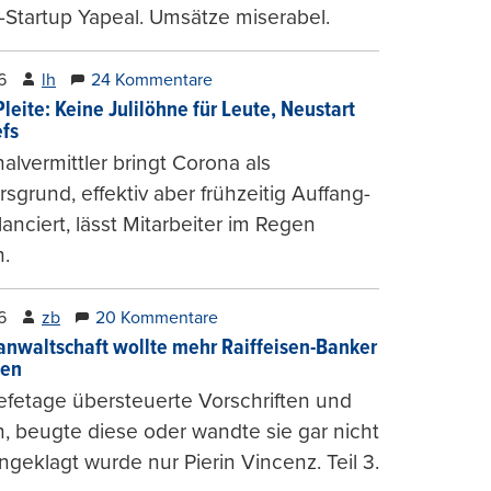
-Startup Yapeal. Umsätze miserabel.
6
lh
24 Kommentare
leite: Keine Julilöhne für Leute, Neustart
efs
alvermittler bringt Corona als
sgrund, effektiv aber frühzeitig Auffang-
lanciert, lässt Mitarbeiter im Regen
.
6
zb
20 Kommentare
anwaltschaft wollte mehr Raiffeisen-Banker
gen
fetage übersteuerte Vorschriften und
, beugte diese oder wandte sie gar nicht
ngeklagt wurde nur Pierin Vincenz. Teil 3.