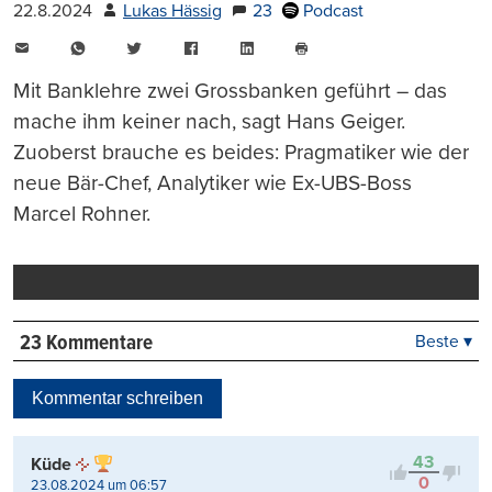
22.8.2024
Lukas Hässig
23
Podcast
E-
WhatsApp
Twitter
Facebook
LinkedIn
Mail
Seite
drucken
Mit Banklehre zwei Grossbanken geführt – das
mache ihm keiner nach, sagt Hans Geiger.
Zuoberst brauche es beides: Pragmatiker wie der
neue Bär-Chef, Analytiker wie Ex-UBS-Boss
Marcel Rohner.
23 Kommentare
Beste ▾
Beste
Neueste
Kommentar schreiben
Viele Antworten
Kontrovers
43
Küde
0
23.08.2024 um 06:57