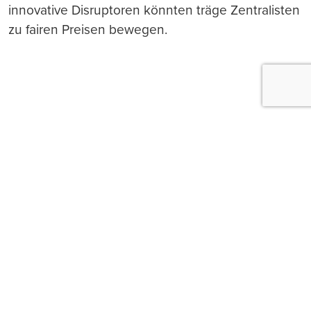
innovative Disruptoren könnten träge Zentralisten
zu fairen Preisen bewegen.
Push-Nachrichten
Möchten Sie Push-Nachrichten erhalten, wenn wir
wichtige News veröffentlichen? Abmeldung jederzeit
in den Browser‑Einstellungen möglich.
Ja, benachrichtigen
Nicht jetzt