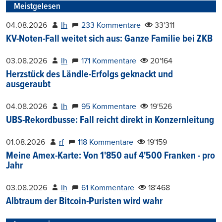
Meistgelesen
04.08.2026
lh
233 Kommentare
33'311
KV-Noten-Fall weitet sich aus: Ganze Familie bei ZKB
03.08.2026
lh
171 Kommentare
20'164
Herzstück des Ländle-Erfolgs geknackt und
ausgeraubt
04.08.2026
lh
95 Kommentare
19'526
UBS-Rekordbusse: Fall reicht direkt in Konzernleitung
01.08.2026
rf
118 Kommentare
19'159
Meine Amex-Karte: Von 1'850 auf 4'500 Franken - pro
Jahr
03.08.2026
lh
61 Kommentare
18'468
Albtraum der Bitcoin-Puristen wird wahr