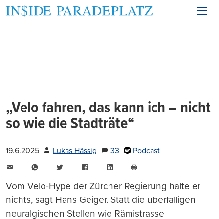
„Velo fahren, das kann ich – nicht
so wie die Stadträte“
19.6.2025
Lukas Hässig
33
Podcast
E-
WhatsApp
Twitter
Facebook
LinkedIn
Mail
Seite
drucken
Vom Velo-Hype der Zürcher Regierung halte er
nichts, sagt Hans Geiger. Statt die überfälligen
neuralgischen Stellen wie Rämistrasse