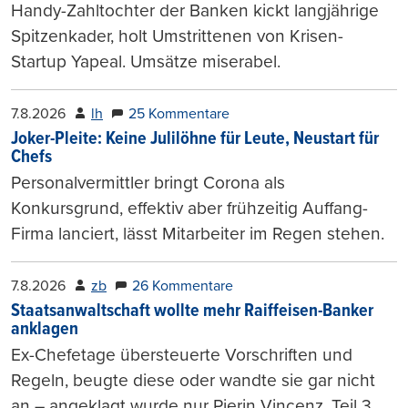
Handy-Zahltochter der Banken kickt langjährige
Spitzenkader, holt Umstrittenen von Krisen-
Startup Yapeal. Umsätze miserabel.
7.8.2026
lh
25 Kommentare
Joker-Pleite: Keine Julilöhne für Leute, Neustart für
Chefs
Personalvermittler bringt Corona als
Konkursgrund, effektiv aber frühzeitig Auffang-
Firma lanciert, lässt Mitarbeiter im Regen stehen.
7.8.2026
zb
26 Kommentare
Staatsanwaltschaft wollte mehr Raiffeisen-Banker
anklagen
Ex-Chefetage übersteuerte Vorschriften und
Regeln, beugte diese oder wandte sie gar nicht
an – angeklagt wurde nur Pierin Vincenz. Teil 3.